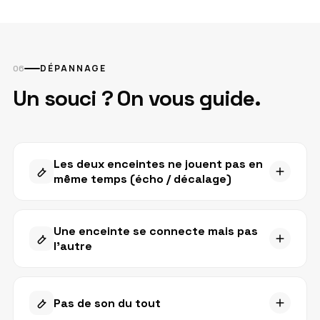
DÉPANNAGE
Un souci ? On vous guide.
Les deux enceintes ne jouent pas en
même temps (écho / décalage)
Vérifiez que le mode TeamUp est activé
dans l'appli SOUNDBOKS — c'est la cause
Une enceinte se connecte mais pas
l'autre
n°1.
Assurez-vous que les deux enceintes sont
Vérifiez que la deuxième enceinte est bien
bien dans le même groupe TeamUp (pas
allumée (voyant LED actif).
Pas de son du tout
juste connectées séparément).
Supprimez les deux enceintes du groupe