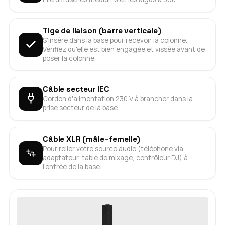
Tige de liaison (barre verticale)
S'insère dans la base pour recevoir la colonne.
Vérifiez qu'elle est bien engagée et vissée avant de
poser la colonne.
Câble secteur IEC
Cordon d'alimentation 230 V à brancher dans la
prise secteur de la base.
Câble XLR (mâle–femelle)
Pour relier votre source audio (téléphone via
adaptateur, table de mixage, contrôleur DJ) à
l'entrée de la base.