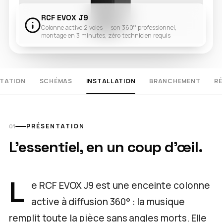
RCF EVOX J9
Colonne active 2 voies — son 360° professionnel,
montage en 3 minutes, zéro technicien requis
TATION
SCHÉMAS
INSTALLATION
BRANCHEMENT
R
PRÉSENTATION
L'essentiel, en un coup d'œil.
L
e RCF EVOX J9 est une enceinte colonne
active à diffusion 360° : la musique
remplit toute la pièce sans angles morts. Elle