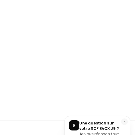
Appeler Soundcall
Assistant
Assistant RCF EVOX J9
En ligne
×
Une question sur
S
votre RCF EVOX J9 ?
Je vous réponds tout