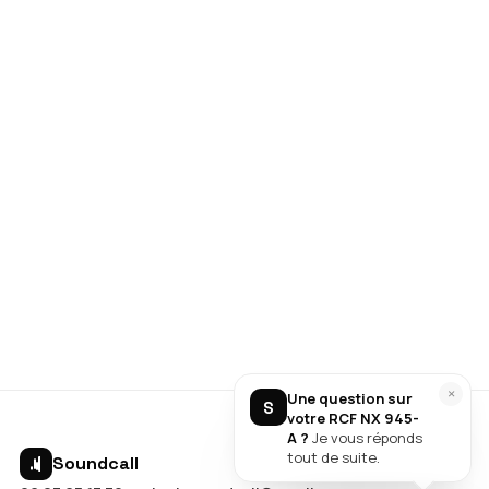
Assistant RCF NX 945-A
En ligne
×
Une question sur
S
votre RCF NX 945-
A ?
Je vous réponds
tout de suite.
Soundcall