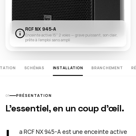
RCF NX 945-A
Enceinte active 15" 2 voies — grave puissant, son clair,
prête à l'emploi sans ampli
TATION
SCHÉMAS
INSTALLATION
BRANCHEMENT
R
PRÉSENTATION
L'essentiel, en un coup d'œil.
a RCF NX 945-A est une enceinte active