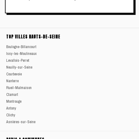
TOP VILLES HAUTS-DE-SEINE
Boulogne-Billancourt
Issy-les-Moulineaux
Levallois-Perret
Neuilly-sur-Seine
Courbevoie
Nanterre
Rueil-Malmaison
Clamart
Montrouge
Antony
Clichy
Asnières-sur-Seine