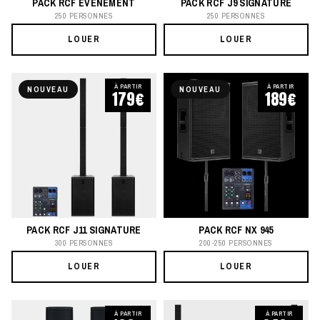
PACK RCF ÉVÉNEMENT
PACK RCF J9 SIGNATURE
250 PERSONNES
250 PERSONNES
LOUER
LOUER
À PARTIR
À PARTIR
NOUVEAU
NOUVEAU
179€
189€
PACK RCF J11 SIGNATURE
PACK RCF NX 945
300 PERSONNES
200-250 PERSONNES
LOUER
LOUER
À PARTIR
À PARTIR