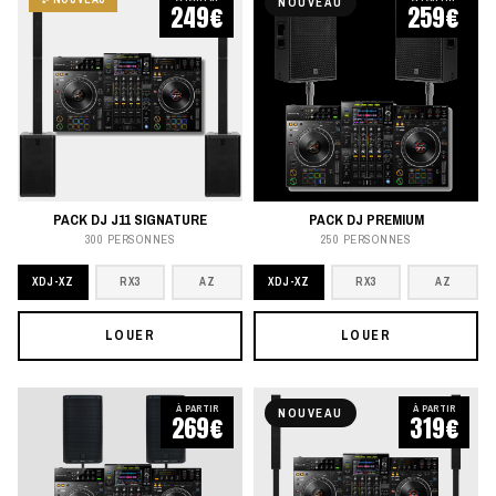
NOUVEAU
249€
259€
PACK DJ J11 SIGNATURE
PACK DJ PREMIUM
300 PERSONNES
250 PERSONNES
XDJ-XZ
RX3
AZ
XDJ-XZ
RX3
AZ
LOUER
LOUER
À PARTIR
À PARTIR
NOUVEAU
269€
319€