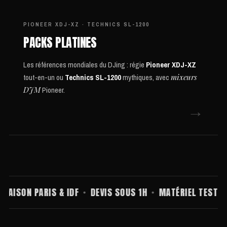
PIONEER XDJ-XZ · TECHNICS SL-1200
PACKS PLATINES
Les références mondiales du DJing : régie
Pioneer XDJ-XZ
tout-en-un ou
Technics SL-1200
mythiques, avec
mixeurs
DJM
Pioneer.
→
ISON PARIS & IDF
DEVIS SOUS 1H
MATÉRIEL TESTÉ AVA
●
●