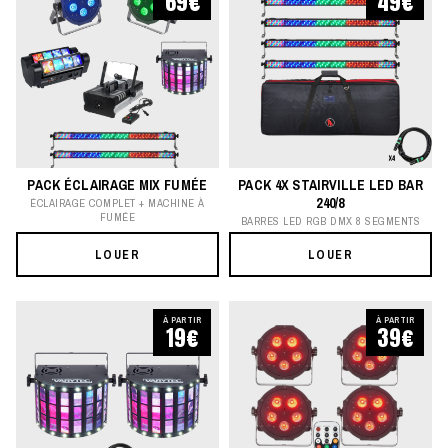
69€
49€
PACK ÉCLAIRAGE MIX FUMÉE
PACK 4X STAIRVILLE LED BAR
240/8
ÉCLAIRAGE COMPLET + MACHINE À
FUMÉE
BARRES LED RGB DMX 8 SEGMENTS
LOUER
LOUER
À PARTIR
À PARTIR
19€
39€