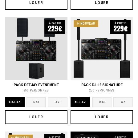
LOUER
LOUER
À PARTIR
À PARTIR
✨ NOUVEAU
229€
229€
PACK DEEJAY ÉVÈNEMENT
PACK DJ J9 SIGNATURE
250 PERSONNES
250 PERSONNES
XDJ-XZ
RX3
AZ
XDJ-XZ
RX3
AZ
LOUER
LOUER
À PARTIR
À PARTIR
✨ NOUVEAU