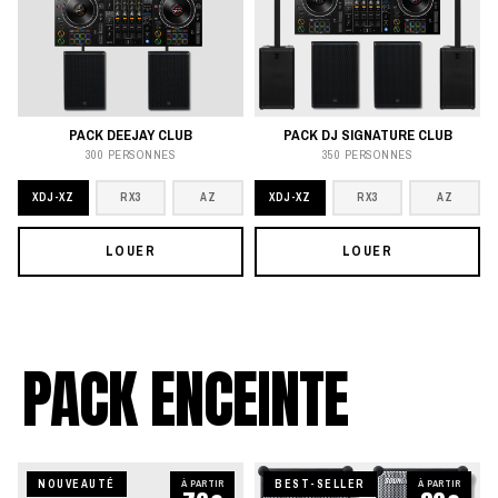
PACK DEEJAY CLUB
PACK DJ SIGNATURE CLUB
300 PERSONNES
350 PERSONNES
XDJ-XZ
RX3
AZ
XDJ-XZ
RX3
AZ
LOUER
LOUER
PACK ENCEINTE
NOUVEAUTÉ
À PARTIR
BEST-SELLER
À PARTIR