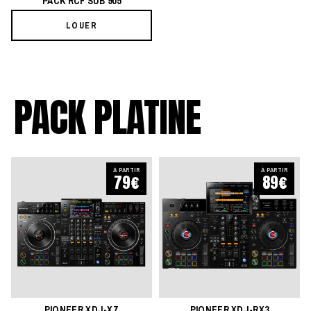
PACK RCF SUB 905
LOUER
PACK PLATINE
À PARTIR
À PARTIR
79€
89€
PIONEER XDJ-XZ
PIONEER XDJ-RX3