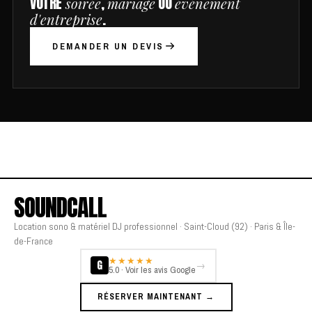
VOTRE
,
OU
soirée
mariage
événement
.
d'entreprise
DEMANDER UN DEVIS
SOUNDCALL
Location sono & matériel DJ professionnel · Saint-Cloud (92) · Paris & Île-
de-France
★★★★★
G
→
5.0 · Voir les avis Google
RÉSERVER MAINTENANT →