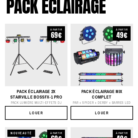
PACK ÉCLAIRAGE
À PARTIR
À PARTIR
69€
49€
PACK ÉCLAIRAGE 2X
PACK ÉCLAIRAGE MIX
STAIRVILLE BOSSFX-1 PRO
COMPLET
PACK LUMIÈRE MULTI-EFFETS DJ
PAR + SPIDER + DERBY + BARRES LED
LOUER
LOUER
NOUVEAUTÉ
À PARTIR
À PARTIR