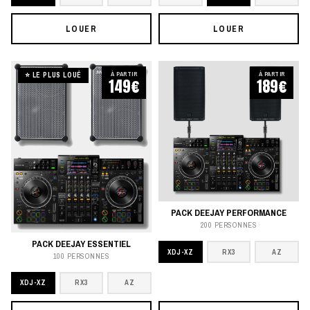
LOUER
LOUER
À PARTIR
À PARTIR
⭐ LE PLUS LOUÉ
149€
189€
PACK DEEJAY PERFORMANCE
200 PERSONNES
PACK DEEJAY ESSENTIEL
XDJ-XZ
RX3
AZ
100 PERSONNES
XDJ-XZ
RX3
AZ