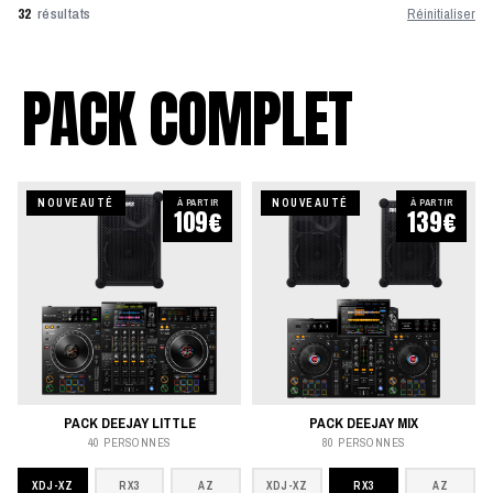
32
résultats
Réinitialiser
PACK COMPLET
NOUVEAUTÉ
À PARTIR
NOUVEAUTÉ
À PARTIR
109€
139€
PACK DEEJAY LITTLE
PACK DEEJAY MIX
40 PERSONNES
80 PERSONNES
XDJ-XZ
RX3
AZ
XDJ-XZ
RX3
AZ