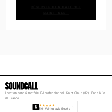
RÉSERVER MON MATÉRIEL
MAINTENANT
SOUNDCALL
Location sono & matériel DJ professionnel · Saint-Cloud (92) · Paris & Île-
de-France
★★★★★
G
→
5.0 · Voir les avis Google