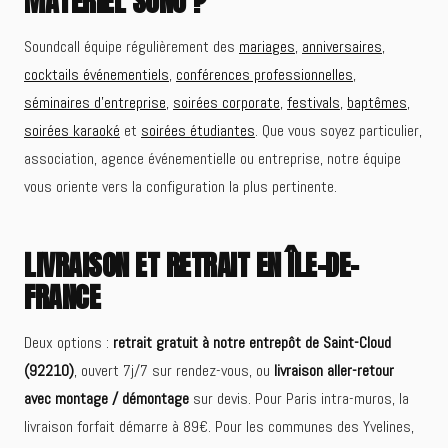
MATÉRIEL SONO ?
Soundcall équipe régulièrement des
mariages
,
anniversaires
,
cocktails événementiels
,
conférences professionnelles
,
séminaires d'entreprise
,
soirées corporate
,
festivals
,
baptêmes
,
soirées karaoké
et
soirées étudiantes
. Que vous soyez particulier,
association, agence événementielle ou entreprise, notre équipe
vous oriente vers la configuration la plus pertinente.
LIVRAISON ET RETRAIT EN ÎLE-DE-
FRANCE
Deux options :
retrait gratuit à notre entrepôt de Saint-Cloud
(92210)
, ouvert 7j/7 sur rendez-vous, ou
livraison aller-retour
avec montage / démontage
sur devis. Pour Paris intra-muros, la
livraison forfait démarre à 89€. Pour les communes des Yvelines,