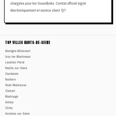
chargées pour les Soundboks. Contrat officiel signé
électroniquement et service client 7j/7.
TOP VILLES HAUTS-DE-SEINE
Boulogne-Billancourt
Issy-les-Moulineaux
Levallois-Perret
Neuilly-sur-Seine
Courbevoie
Nanterre
Rueil-Malmaison
Clamart
Montrouge
Antony
Clichy
Asnières-sur-Seine