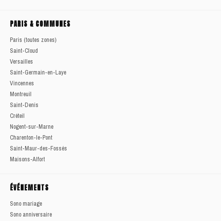
PARIS & COMMUNES
Paris (toutes zones)
Saint-Cloud
Versailles
Saint-Germain-en-Laye
Vincennes
Montreuil
Saint-Denis
Créteil
Nogent-sur-Marne
Charenton-le-Pont
Saint-Maur-des-Fossés
Maisons-Alfort
ÉVÉNEMENTS
Sono mariage
Sono anniversaire