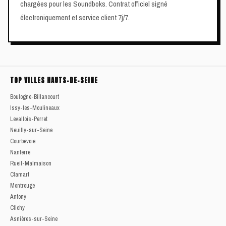
chargées pour les Soundboks. Contrat officiel signé
électroniquement et service client 7j/7.
TOP VILLES HAUTS-DE-SEINE
Boulogne-Billancourt
Issy-les-Moulineaux
Levallois-Perret
Neuilly-sur-Seine
Courbevoie
Nanterre
Rueil-Malmaison
Clamart
Montrouge
Antony
Clichy
Asnières-sur-Seine