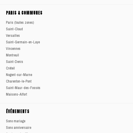
PARIS & COMMUNES
Paris (toutes zones)
Saint-Cloud
Versailles
Saint-Germain-en-Laye
Vincennes
Montreuil
Saint-Denis
Créteil
Nogent-sur-Marne
Charenton-le-Pont
Saint-Maur-des-Fossés
Maisons-Alfort
ÉVÉNEMENTS
Sono mariage
Sono anniversaire