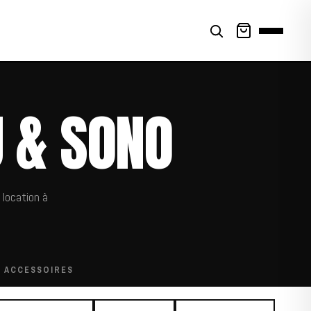
J & SONO
 location à
ACCESSOIRES