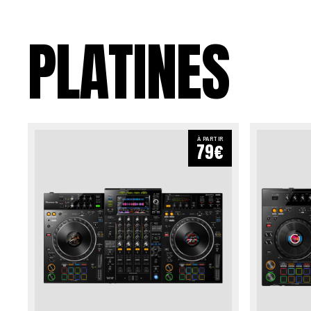
PLATINES
À PARTIR
79€