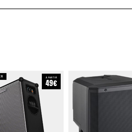
ER
À PARTIR
49€