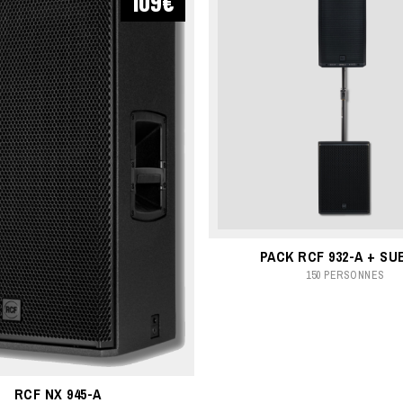
109€
PACK RCF 932-A + SUB
150 PERSONNES
RCF NX 945-A