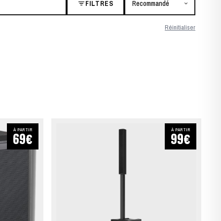
FILTRES
Réinitialiser
À PARTIR
À PARTIR
69€
99€