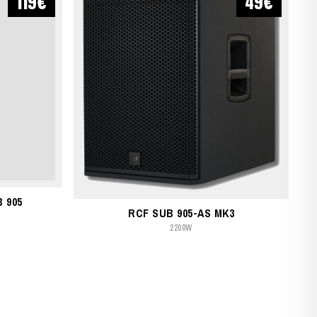
119€
49€
 905
RCF SUB 905-AS MK3
2200W