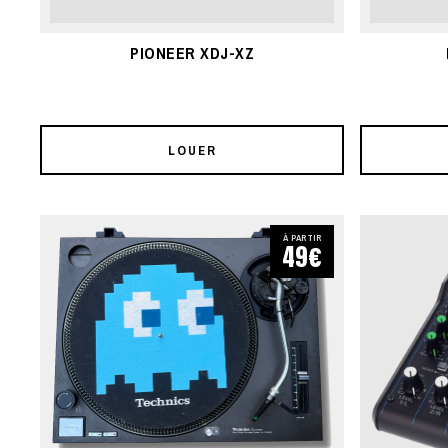
PIONEER XDJ-XZ
LOUER
À PARTIR
49€