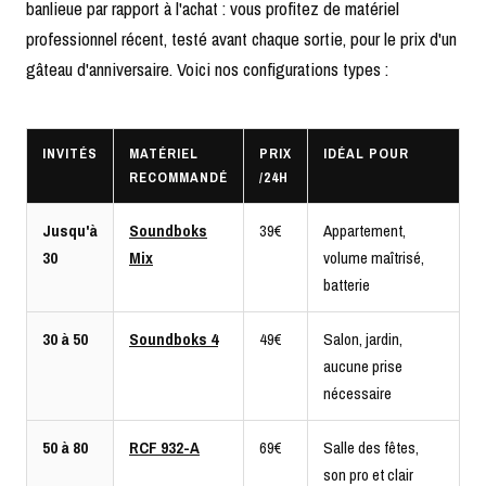
banlieue par rapport à l'achat : vous profitez de matériel
professionnel récent, testé avant chaque sortie, pour le prix d'un
gâteau d'anniversaire. Voici nos configurations types :
INVITÉS
MATÉRIEL
PRIX
IDÉAL POUR
RECOMMANDÉ
/24H
Jusqu'à
Soundboks
39€
Appartement,
30
Mix
volume maîtrisé,
batterie
30 à 50
Soundboks 4
49€
Salon, jardin,
aucune prise
nécessaire
50 à 80
RCF 932-A
69€
Salle des fêtes,
son pro et clair