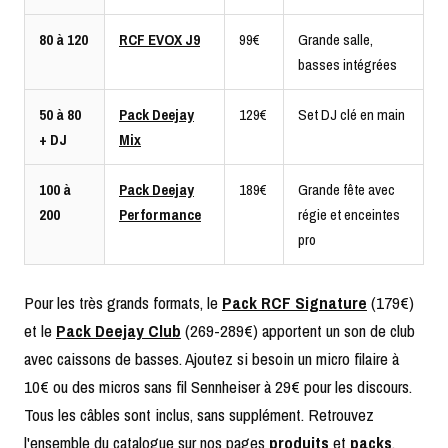
80 à 120
RCF EVOX J9
99€
Grande salle,
basses intégrées
50 à 80
Pack Deejay
129€
Set DJ clé en main
+ DJ
Mix
100 à
Pack Deejay
189€
Grande fête avec
200
Performance
régie et enceintes
pro
Pour les très grands formats, le
Pack RCF Signature
(179€)
et le
Pack Deejay Club
(269-289€) apportent un son de club
avec caissons de basses. Ajoutez si besoin un micro filaire à
10€ ou des micros sans fil Sennheiser à 29€ pour les discours.
Tous les câbles sont inclus, sans supplément. Retrouvez
l'ensemble du catalogue sur nos pages
produits
et
packs
.