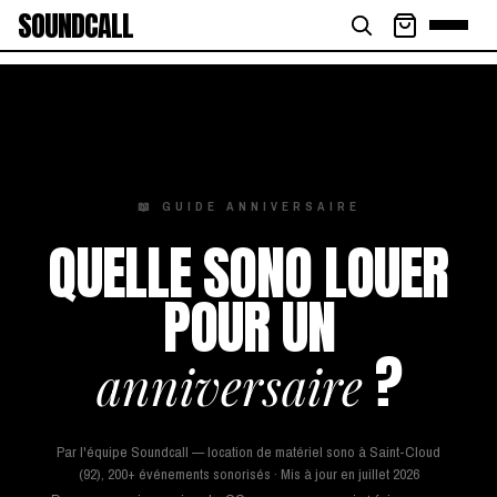
SOUNDCALL
📖 GUIDE ANNIVERSAIRE
QUELLE SONO LOUER
POUR UN
?
anniversaire
Par l'équipe Soundcall — location de matériel sono à Saint-Cloud
(92), 200+ événements sonorisés · Mis à jour en juillet 2026