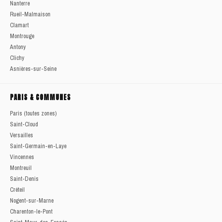
Nanterre
Rueil-Malmaison
Clamart
Montrouge
Antony
Clichy
Asnières-sur-Seine
PARIS & COMMUNES
Paris (toutes zones)
Saint-Cloud
Versailles
Saint-Germain-en-Laye
Vincennes
Montreuil
Saint-Denis
Créteil
Nogent-sur-Marne
Charenton-le-Pont