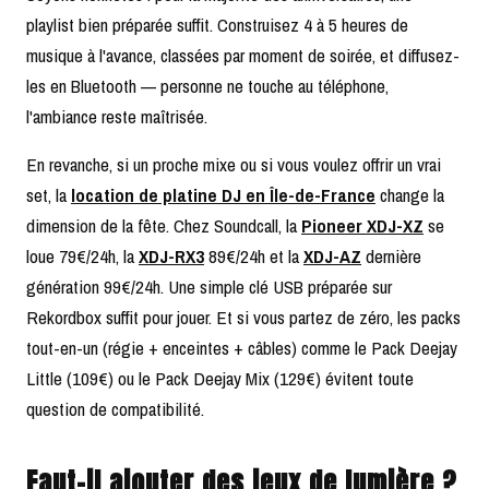
playlist bien préparée suffit. Construisez 4 à 5 heures de
musique à l'avance, classées par moment de soirée, et diffusez-
les en Bluetooth — personne ne touche au téléphone,
l'ambiance reste maîtrisée.
En revanche, si un proche mixe ou si vous voulez offrir un vrai
set, la
location de platine DJ en Île-de-France
change la
dimension de la fête. Chez Soundcall, la
Pioneer XDJ-XZ
se
loue 79€/24h, la
XDJ-RX3
89€/24h et la
XDJ-AZ
dernière
génération 99€/24h. Une simple clé USB préparée sur
Rekordbox suffit pour jouer. Et si vous partez de zéro, les packs
tout-en-un (régie + enceintes + câbles) comme le Pack Deejay
Little (109€) ou le Pack Deejay Mix (129€) évitent toute
question de compatibilité.
Faut-il ajouter des jeux de lumière ?