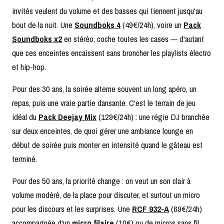
invités veulent du volume et des basses qui tiennent jusqu'au
bout de la nuit. Une
Soundboks 4
(49€/24h), voire un
Pack
Soundboks x2
en stéréo, coche toutes les cases — d'autant
que ces enceintes encaissent sans broncher les playlists électro
et hip-hop.
Pour des 30 ans, la soirée alterne souvent un long apéro, un
repas, puis une vraie partie dansante. C'est le terrain de jeu
idéal du
Pack Deejay Mix
(129€/24h) : une régie DJ branchée
sur deux enceintes, de quoi gérer une ambiance lounge en
début de soirée puis monter en intensité quand le gâteau est
terminé.
Pour des 50 ans, la priorité change : on veut un son clair à
volume modéré, de la place pour discuter, et surtout un micro
pour les discours et les surprises. Une
RCF 932-A
(69€/24h)
accompagnée d'un
micro filaire
(10€) ou de micros sans fil