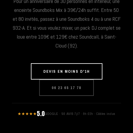
Pour un anniversaire de 30 personnes en intérieur, une
enceinte Soundboks Mix à 39€/24h suffit. Entre 50
et 80 invités, passez à une Soundboks 4 ou à une RCF
932-A. Et si vous voulez mixer, un pack DJ complet se
loue entre 109€ et 129€ chez Soundcall, à Saint-
Cloud (92).
DEVIS EN MOINS D'1H
06 23 65 17 78
5.0
★★★★★
GOOGLE · 50 AVIS
·
7j/7 · 9h-22h · Câbles inclus