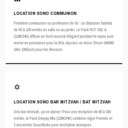
LOCATION SONO COMMUNION
Première communion ou profession de foi : un déjeuner familial
de 50 à 100 invités en salle ou au jardin. Le
Pack RCF 932-A
(119€/24h)
diffuse un fond musical élégant pendant le repas puis
monte en puissance pour la fête. Ajoutez un micro Shure SM58S
(dès 10€/jour) pour les discours.
✡️
LOCATION SONO BAR MITZVAH / BAT MITZVAH
Une bar mitzvah, ça se danse ! Pour une réception de 80 à 150
invités, le
Pack Deejay Mix (129€/24h)
combine régie Pioneer et
2 enceintes Soundboks pour enchaîner musiques