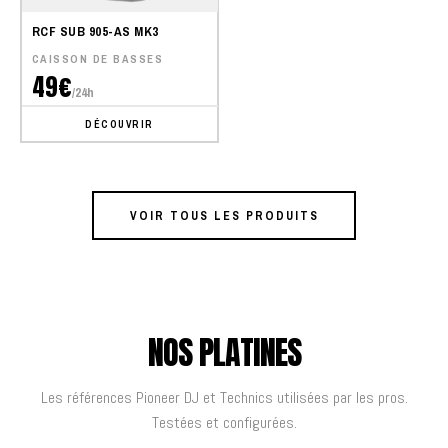
RCF SUB 905-AS MK3
CAISSON DE BASSES
49€
/24h
DÉCOUVRIR
VOIR TOUS LES PRODUITS
NOS PLATINES
Les références Pioneer DJ et Technics utilisées par les pros.
Testées et configurées.