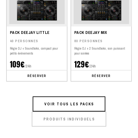
PACK DEEJAY LITTLE
PACK DEEJAY MIX
40 PERSONNES
80 PERSONNES
Régie DJ + Soundboks, compact pour
Régie DJ + 2 Soundboks, son puissant
petits événements
pour soirées
109€
129€
/24h
/24h
RÉSERVER
RÉSERVER
VOIR TOUS LES PACKS
PRODUITS INDIVIDUELS