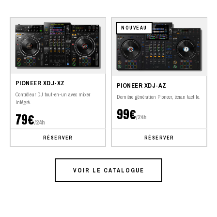
NOUVEAU
PIONEER XDJ-XZ
PIONEER XDJ-AZ
Contrôleur DJ tout-en-un avec mixer
Dernière génération Pioneer, écran tactile.
intégré.
99€
79€
/24h
/24h
RÉSERVER
RÉSERVER
VOIR LE CATALOGUE