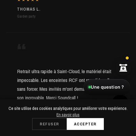
THOMAS L.
Garden party
“
Retrait ultra rapide à Saint-Cloud, le matériel était
impeccable. Les enceintes RCF ont rempli la salle
Une question ?
sans forcer. Mes invités m'ont demandé d'où venait ce
son incroyable. Merci Soundcall !
Ce site utilise des cookies analytiques pour améliorer votre expérience.
En savoir plus
★★★★★
Dès 49€/24h
REFUSER
ACCEPTER
SARAH M.
RÉSERVER
Retrait à Saint-Cloud
Anniversaire