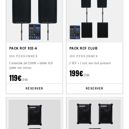
PACK RCF 932-A
PACK RCF CLUB
200 PERSONNES
300 PERSONNES
2 enceintes pro 2100W + câbles XLR
2 RCF + 1 sub, son club puissant
(pieds non inclus)
199€
/24h
119€
/24h
RÉSERVER
RÉSERVER