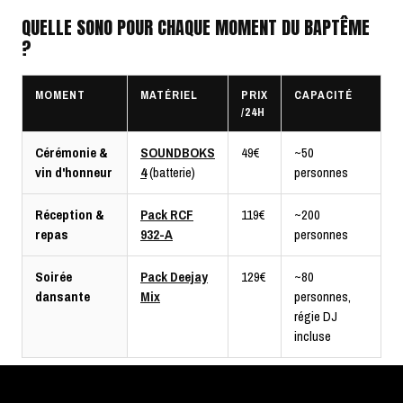
QUELLE SONO POUR CHAQUE MOMENT DU BAPTÊME
?
MOMENT
MATÉRIEL
PRIX
CAPACITÉ
/24H
Cérémonie &
SOUNDBOKS
49€
~50
vin d'honneur
4
(batterie)
personnes
Réception &
Pack RCF
119€
~200
repas
932-A
personnes
Soirée
Pack Deejay
129€
~80
dansante
Mix
personnes,
régie DJ
incluse