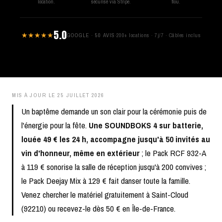
location.
sécurisé via Stripe.
flou.
5.0
★★★★★
GOOGLE · 50 AVIS
·
200+ locations · 7j/7 · Câbles inclus
MIS À JOUR LE
25 JUILLET 2026
Un baptême demande un son clair pour la cérémonie puis de
l'énergie pour la fête.
Une SOUNDBOKS 4 sur batterie,
louée 49 € les 24 h, accompagne jusqu'à 50 invités au
vin d'honneur, même en extérieur
; le Pack RCF 932-A
à 119 € sonorise la salle de réception jusqu'à 200 convives ;
le Pack Deejay Mix à 129 € fait danser toute la famille.
Venez chercher le matériel gratuitement à Saint-Cloud
(92210) ou recevez-le dès 50 € en Île-de-France.