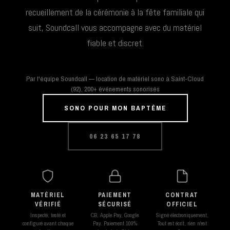
recueillement de la cérémonie à la fête familiale qui
suit, Soundcall vous accompagne avec du matériel
fiable et discret.
Par l'équipe Soundcall — location de matériel sono à Saint-Cloud
(92), 200+ événements sonorisés
SONO POUR MON BAPTÊME
06 23 65 17 78
MATÉRIEL
PAIEMENT
CONTRAT
VÉRIFIÉ
SÉCURISÉ
OFFICIEL
Inspecté, testé et
CB, Apple Pay, Google
Signé électroniquement.
configuré avant chaque
Pay. Paiement 100%
Tout est écrit, rien n'est