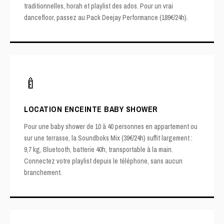
traditionnelles, horah et playlist des ados. Pour un vrai
dancefloor, passez au
Pack Deejay Performance (189€/24h)
.
🍼
LOCATION ENCEINTE BABY SHOWER
Pour une baby shower de 10 à 40 personnes en appartement ou
sur une terrasse, la
Soundboks Mix (39€/24h)
suffit largement :
9,7 kg, Bluetooth, batterie 40h, transportable à la main.
Connectez votre playlist depuis le téléphone, sans aucun
branchement.