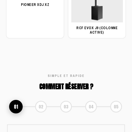
PIONEER XDJ XZ
RCF EVOX J9 (COLONNE
ACTIVE)
SIMPLE ET RAPIDE
COMMENT RÉSERVER ?
01
02
03
04
05