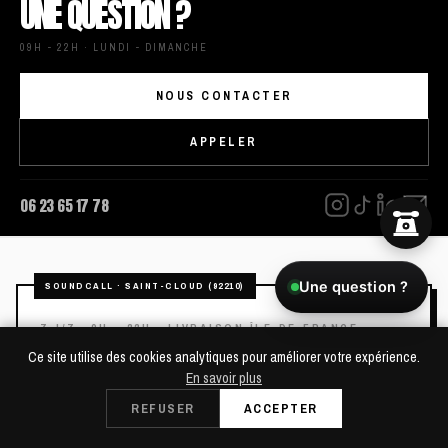
UNE QUESTION ?
09H - 22H · LUNDI - DIMANCHE
NOUS CONTACTER
APPELER
06 23 65 17 78
Une question ?
LOCATION DE SONO ET MATÉRIEL DJ À
Ce site utilise des cookies analytiques pour améliorer votre expérience.
En savoir plus
SAINT-CLOUD
REFUSER
ACCEPTER