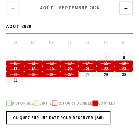
AOÛT - SEPTEMBRE 2026
←
→
AOÛT 2026
LU
MA
ME
JE
VE
SA
DI
1
2
3
4
5
6
7
8
9
10
11
12
13
14
15
16
17
18
19
20
21
22
23
24
25
26
27
28
29
30
31
DISPONIBLE
LIMITÉ
RETOUR POSSIBLE
COMPLET
CLIQUEZ SUR UNE DATE POUR RÉSERVER (24H)