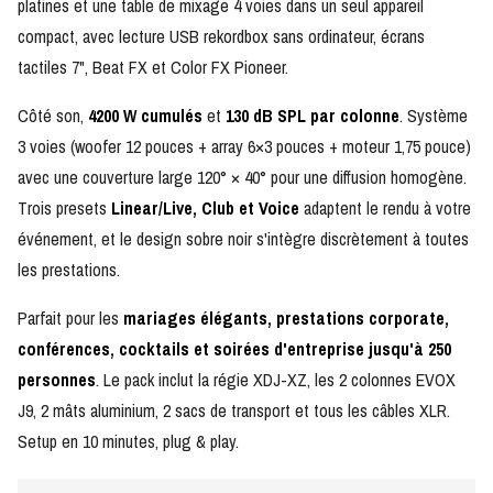
platines et une table de mixage 4 voies dans un seul appareil
compact, avec lecture USB rekordbox sans ordinateur, écrans
tactiles 7", Beat FX et Color FX Pioneer.
Côté son,
4200 W cumulés
et
130 dB SPL par colonne
. Système
3 voies (woofer 12 pouces + array 6×3 pouces + moteur 1,75 pouce)
avec une couverture large 120° × 40° pour une diffusion homogène.
Trois presets
Linear/Live, Club et Voice
adaptent le rendu à votre
événement, et le design sobre noir s'intègre discrètement à toutes
les prestations.
Parfait pour les
mariages élégants, prestations corporate,
conférences, cocktails et soirées d'entreprise jusqu'à 250
personnes
. Le pack inclut la régie XDJ-XZ, les 2 colonnes EVOX
J9, 2 mâts aluminium, 2 sacs de transport et tous les câbles XLR.
Setup en 10 minutes, plug & play.