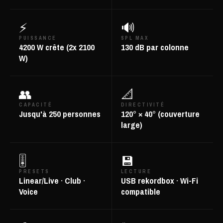
⚡
🔊
PUISSANCE
SPL MAX
4200 W crête (2x 2100
130 dB par colonne
W)
👥
📐
CAPACITÉ
DIRECTIVITÉ
Jusqu'à 250 personnes
120° × 40° (couverture
large)
🎚️
💾
PRESETS
LECTURE
Linear/Live · Club ·
USB rekordbox · Wi-Fi
Voice
compatible