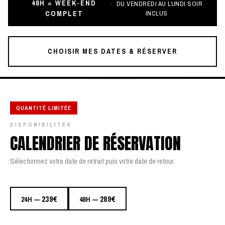
48H = WEEK-END
DU VENDREDI AU LUNDI SOIR
COMPLET
INCLUS
CHOISIR MES DATES & RÉSERVER
QUANTITÉ LIMITÉE
DISPONIBILITÉS
CALENDRIER DE RÉSERVATION
Sélectionnez votre date de retrait puis votre date de retour.
239€
289€
24H —
48H —