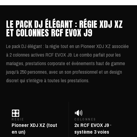
LE PACK DJ ÉLÉGANT : RÉGIE XDJ XZ
ET COLONNES RCF EVOX J9
Le pack DJ élégant : la régie tout en un Pioneer XDJ XZ associée
à 2 colonnes actives RCF EVOX J9. Le combo parfait pour les
mariages, prestations corporate et événements haut de gamme
jusqu'à 250 personnes, avec un son professionnel et un design
discret qui s'intègre à toutes les prestations.
🎛️
🔊
RÉGIE
COLONNES
Pioneer XDJ XZ (tout
2x RCF EVOX J9 ·
en un)
système 3 voies