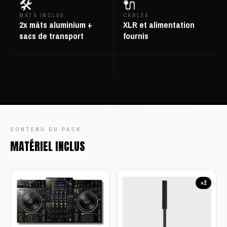
🛠️
🔌
MÂTS INCLUS
CÂBLES
2x mâts aluminium +
XLR et alimentation
sacs de transport
fournis
CONTENU DU PACK
MATÉRIEL INCLUS
×2