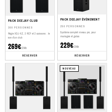
PACK DEEJAY ÉVÉNEMENT
PACK DEEJAY CLUB
250 PERSONNES
300 PERSONNES
Système complet niveau pro, pour
Régie XDJ-XZ, 2 RCF et 2 caissons : le
mariages et galas
son d'un club
229€
269€
/24h
/24h
RÉSERVER
RÉSERVER
NOUVEAU