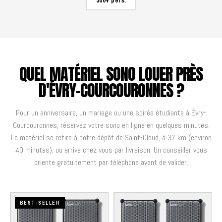
300+ pers.
QUEL MATÉRIEL SONO LOUER PRÈS
D'ÉVRY-COURCOURONNES ?
Pour un anniversaire, un mariage ou une soirée étudiante à Évry-
Courcouronnes, réservez votre sono en ligne en quelques minutes.
Le matériel se retire à notre dépôt de Saint-Cloud, à 37 km (environ
40 minutes), ou arrive chez vous par livraison. Un conseiller vous
oriente gratuitement par téléphone avant de valider.
BEST-SELLER