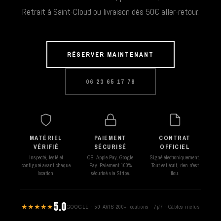
Retrait à Saint-Cloud ou livraison dès 50€ aller-retour.
RÉSERVER MAINTENANT
06 23 65 17 78
MATÉRIEL
PAIEMENT
CONTRAT
VÉRIFIÉ
SÉCURISÉ
OFFICIEL
Inspecté, testé et
CB, Apple Pay, Google
Signé électroniquement.
configuré avant chaque
Pay. Paiement 100%
Tout est écrit, rien n'est
location.
sécurisé via Stripe.
flou.
5.0
★★★★★
GOOGLE · 50 AVIS
·
200+ locations · 7j/7 · Câbles inclus