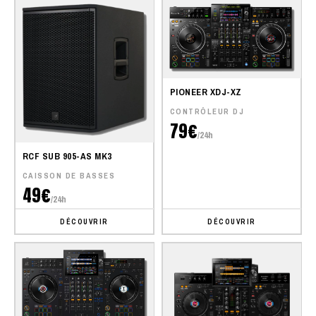
PIONEER XDJ-XZ
CONTRÔLEUR DJ
79€
/24h
RCF SUB 905-AS MK3
CAISSON DE BASSES
49€
/24h
DÉCOUVRIR
DÉCOUVRIR