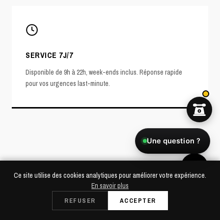
SERVICE 7J/7
Disponible de 9h à 22h, week-ends inclus. Réponse rapide
pour vos urgences last-minute.
Une question ?
POURQUOI SOUNDCALL
Ce site utilise des cookies analytiques pour améliorer votre expérience.
LA RÉFÉRENCE SONO À ÉVRY-
En savoir plus
COURCOURONNES
Dès 49€/24h
REFUSER
ACCEPTER
RÉSERVER
Retrait à Saint-Cloud