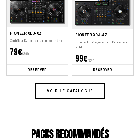
PIONEER XDJ-XZ
PIONEER XDJ-AZ
Contrôleur DJ tout-en-un, mixer intégré.
La toute dernière génération Pioneer, écran
tactile.
79€
/24h
99€
/24h
RÉSERVER
RÉSERVER
VOIR LE CATALOGUE
PACKS RECOMMANDÉS