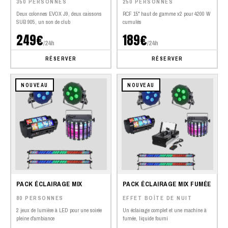
350 PERSONNES
250 PERSONNES
Deux colonnes EVOX J9, deux caissons
RCF 15" haut de gamme x2 pour 4200 W
SUB 905, un son de club
cumulés
249€
189€
/24h
/24h
RÉSERVER
RÉSERVER
NOUVEAU
NOUVEAU
PACK ÉCLAIRAGE MIX
PACK ÉCLAIRAGE MIX FUMÉE
80 PERSONNES
EFFET BOÎTE DE NUIT
2 jeux de lumière à LED pour une soirée
Un éclairage complet et une machine à
pleine d'ambiance
fumée, liquide fourni