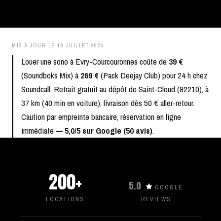
MIS À JOUR LE
18 JUILLET 2026
Louer une sono à Évry-Courcouronnes coûte de
39 €
(Soundboks Mix) à
269 €
(Pack Deejay Club) pour 24 h chez
Soundcall. Retrait gratuit au dépôt de Saint-Cloud (92210), à
37 km (40 min en voiture), livraison dès 50 € aller-retour.
Caution par empreinte bancaire, réservation en ligne
immédiate —
5,0/5 sur Google (50 avis)
.
200+
5.0
GOOGLE
LOCATIONS
REVIEWS