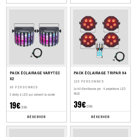
PACK ÉCLAIRAGE VARYTEC
PACK ÉCLAIRAGE TRIPAR X4
X2
120 PERSONNES
60 PERSONNES
Le kit d'ambiance pro : 4 projecteurs LED
RGB
2 derby à LED qui colorent la soirée
39€
19€
/24h
/24h
RÉSERVER
RÉSERVER