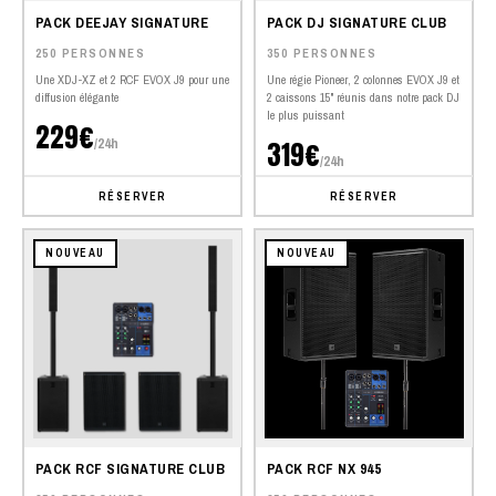
PACK DEEJAY SIGNATURE
PACK DJ SIGNATURE CLUB
250 PERSONNES
350 PERSONNES
Une XDJ-XZ et 2 RCF EVOX J9 pour une
Une régie Pioneer, 2 colonnes EVOX J9 et
diffusion élégante
2 caissons 15" réunis dans notre pack DJ
le plus puissant
229€
/24h
319€
/24h
RÉSERVER
RÉSERVER
NOUVEAU
NOUVEAU
PACK RCF SIGNATURE CLUB
PACK RCF NX 945