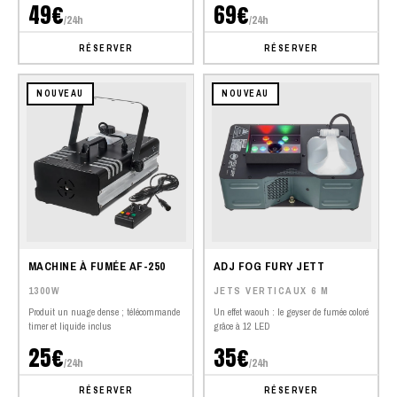
49€
69€
/24h
/24h
RÉSERVER
RÉSERVER
NOUVEAU
NOUVEAU
MACHINE À FUMÉE AF-250
ADJ FOG FURY JETT
1300W
JETS VERTICAUX 6 M
Produit un nuage dense ; télécommande
Un effet waouh : le geyser de fumée coloré
timer et liquide inclus
grâce à 12 LED
25€
35€
/24h
/24h
RÉSERVER
RÉSERVER