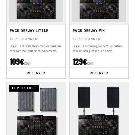
PACK DEEJAY LITTLE
PACK DEEJAY MIX
40 PERSONNES
80 PERSONNES
Régie DJ et Soundboks réunies dans un
Régie DJ accompagnée de 2 Soundboks
pack compact pour petits événements
pour un son puissant en soirée
109€
129€
/24h
/24h
RÉSERVER
RÉSERVER
LE PLUS LOUÉ