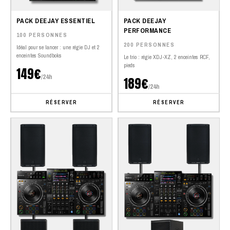
PACK DEEJAY ESSENTIEL
PACK DEEJAY
PERFORMANCE
100 PERSONNES
200 PERSONNES
Idéal pour se lancer : une régie DJ et 2
enceintes Soundboks
Le trio : régie XDJ-XZ, 2 enceintes RCF,
pieds
149€
/24h
189€
/24h
RÉSERVER
RÉSERVER