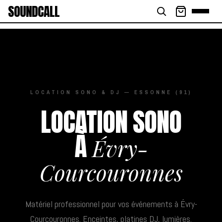
SOUNDCALL
LOCATION SONO & DJ — ESSONNE (91)
LOCATION SONO
À
Évry-
Courcouronnes
Matériel professionnel pour vos événements à Évry-
Courcouronnes. Enceintes, platines DJ, lumières.