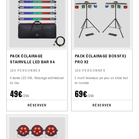
PACK ÉCLAIRAGE
PACK ÉCLAIRAGE BOSSFX1
STAIRVILLE LED BAR X4
PRO X2
150 PERSONNES
150 PERSONNES
4 barres LED 240, l'éclairage architectural
2 multi-faisceaux pro pour un show tout
du lieu
en lumière
49€
69€
/24h
/24h
RÉSERVER
RÉSERVER