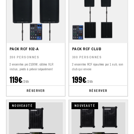
PACK RCF 932-A
PACK RCF CLUB
200 PERSONNES
300 PERSONNES
2 enceintes pro 2100W, câbles XLR
2 enceintes RCF épaulées par 1 sub, son
inclus, pieds à prévoir séparément
club qui envoie
119€
199€
/24h
/24h
RÉSERVER
RÉSERVER
NOUVEAUTÉ
NOUVEAUTÉ