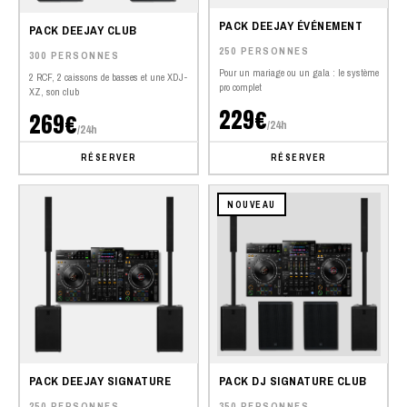
PACK DEEJAY ÉVÉNEMENT
PACK DEEJAY CLUB
250 PERSONNES
300 PERSONNES
Pour un mariage ou un gala : le système
2 RCF, 2 caissons de basses et une XDJ-
pro complet
XZ, son club
229€
269€
/24h
/24h
RÉSERVER
RÉSERVER
NOUVEAU
PACK DEEJAY SIGNATURE
PACK DJ SIGNATURE CLUB
250 PERSONNES
350 PERSONNES