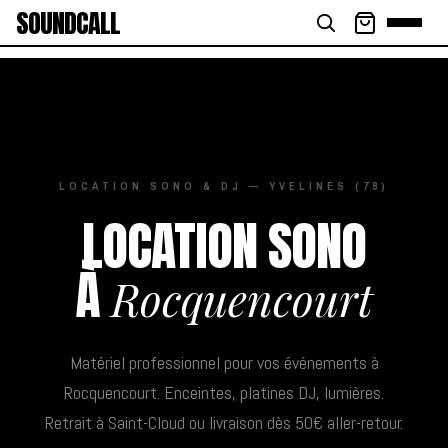
SOUNDCALL
LOCATION SONO & DJ — YVELINES (78)
LOCATION SONO
À
Rocquencourt
Matériel professionnel pour vos événements à
Rocquencourt. Enceintes, platines DJ, lumières.
Retrait à Saint-Cloud ou livraison dès 50€ aller-retour.