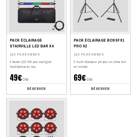
PACK ÉCLAIRAGE
PACK ÉCLAIRAGE BOSSFX1
STAIRVILLE LED BAR X4
PRO X2
150 PERSONNES
150 PERSONNES
4 barres LED 240 pour souligner
2 multi-faisceaux pro pour un show tout
l'architecture du lieu
en lumière
49€
69€
/24h
/24h
RÉSERVER
RÉSERVER