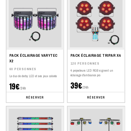
PACK ÉCLAIRAGE VARYTEC
PACK ÉCLAIRAGE TRIPAR X4
X2
120 PERSONNES
60 PERSONNES
4 projecteurs LED RGB signent un
éclairage d'ambiance pro
Le duo de derby LED et ses jeux colorés
39€
19€
/24h
/24h
RÉSERVER
RÉSERVER