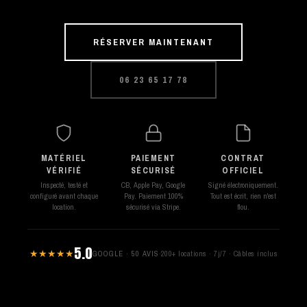
RÉSERVER MAINTENANT
06 23 65 17 78
MATÉRIEL
PAIEMENT
CONTRAT
VÉRIFIÉ
SÉCURISÉ
OFFICIEL
Inspecté, testé et
CB, Apple Pay, Google
Signé électroniquement.
configuré avant chaque
Pay. Paiement 100%
Tout est écrit, rien n'est
location.
sécurisé via Stripe.
flou.
5.0
★★★★★
GOOGLE · 50 AVIS
·
200+ locations · 7j/7 · Câbles inclus