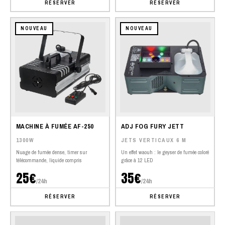
RÉSERVER
RÉSERVER
NOUVEAU
NOUVEAU
MACHINE À FUMÉE AF-250
ADJ FOG FURY JETT
1300W
JETS VERTICAUX 6 M
Nuage de fumée dense, timer sur
Un effet waouh : le geyser de fumée coloré
télécommande, liquide compris
grâce à 12 LED
25€
35€
/24h
/24h
RÉSERVER
RÉSERVER