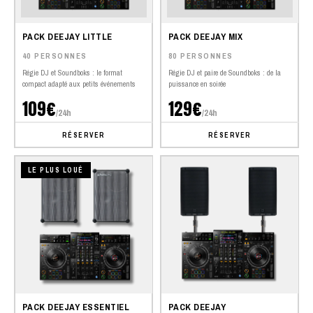
PACK DEEJAY LITTLE
PACK DEEJAY MIX
40 PERSONNES
80 PERSONNES
Régie DJ et Soundboks : le format
Régie DJ et paire de Soundboks : de la
compact adapté aux petits événements
puissance en soirée
109€
129€
/24h
/24h
RÉSERVER
RÉSERVER
LE PLUS LOUÉ
PACK DEEJAY ESSENTIEL
PACK DEEJAY