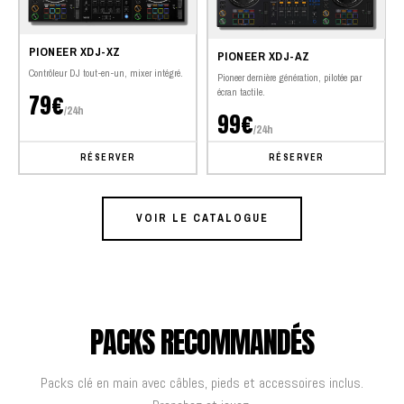
PIONEER XDJ-XZ
PIONEER XDJ-AZ
Contrôleur DJ tout-en-un, mixer intégré.
Pioneer dernière génération, pilotée par
écran tactile.
79€
/24h
99€
/24h
RÉSERVER
RÉSERVER
VOIR LE CATALOGUE
PACKS RECOMMANDÉS
Packs clé en main avec câbles, pieds et accessoires inclus.