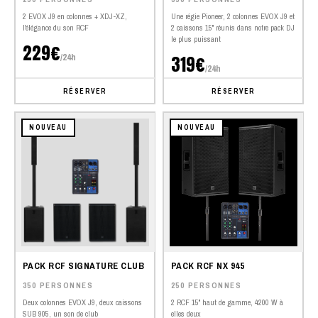
2 EVOX J9 en colonnes + XDJ-XZ,
Une régie Pioneer, 2 colonnes EVOX J9 et
l'élégance du son RCF
2 caissons 15" réunis dans notre pack DJ
le plus puissant
229€
/24h
319€
/24h
RÉSERVER
RÉSERVER
NOUVEAU
NOUVEAU
PACK RCF SIGNATURE CLUB
PACK RCF NX 945
350 PERSONNES
250 PERSONNES
Deux colonnes EVOX J9, deux caissons
2 RCF 15" haut de gamme, 4200 W à
SUB 905, un son de club
elles deux