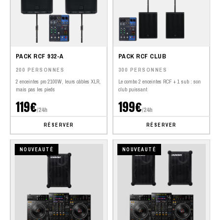
PACK RCF 932-A
PACK RCF CLUB
200 PERSONNES
300 PERSONNES
2 enceintes pro 2100W, leurs câbles XLR,
Le combo 2 enceintes RCF + 1 sub : son
mais pas les pieds
club puissant
119€
199€
/24h
/24h
RÉSERVER
RÉSERVER
NOUVEAUTÉ
NOUVEAUTÉ