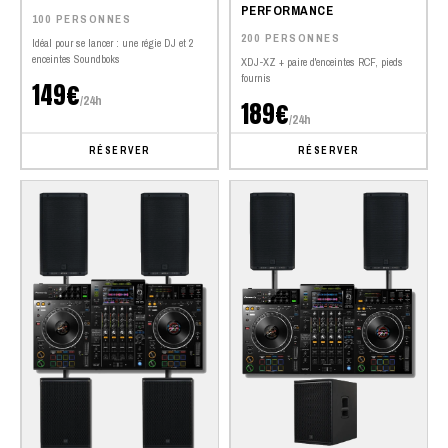
PERFORMANCE
100 PERSONNES
200 PERSONNES
Idéal pour se lancer : une régie DJ et 2
enceintes Soundboks
XDJ-XZ + paire d'enceintes RCF, pieds
fournis
149€
/24h
189€
/24h
RÉSERVER
RÉSERVER