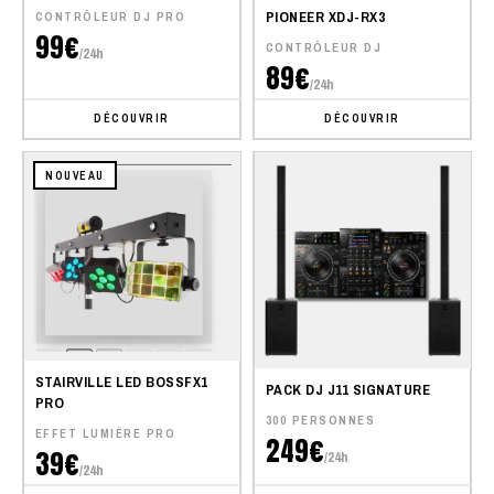
PIONEER XDJ-RX3
CONTRÔLEUR DJ PRO
99€
CONTRÔLEUR DJ
/24h
89€
/24h
DÉCOUVRIR
DÉCOUVRIR
NOUVEAU
STAIRVILLE LED BOSSFX1
PACK DJ J11 SIGNATURE
PRO
300 PERSONNES
EFFET LUMIÈRE PRO
249€
39€
/24h
/24h