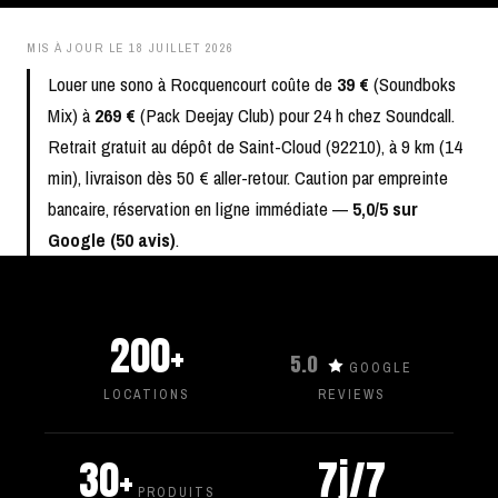
MIS À JOUR LE
18 JUILLET 2026
Louer une sono à Rocquencourt coûte de
39 €
(Soundboks
Mix) à
269 €
(Pack Deejay Club) pour 24 h chez Soundcall.
Retrait gratuit au dépôt de Saint-Cloud (92210), à 9 km (14
min), livraison dès 50 € aller-retour. Caution par empreinte
bancaire, réservation en ligne immédiate —
5,0/5 sur
Google (50 avis)
.
200+
5.0
GOOGLE
LOCATIONS
REVIEWS
30+
7j/7
PRODUITS