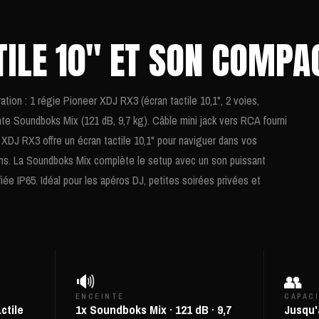
TILE 10" ET SON COMPA
ion : 1 régie Pioneer XDJ RX3 (écran tactile 10,1", 2 voies,
te Soundboks Mix (121 dB, 9,7 kg). Câble mini jack vers RCA fourni
Le XDJ RX3 offre un écran tactile 10,1" pour naviguer dans vos
ms. La Soundboks Mix complète le setup avec un son puissant
iée IP65. Idéal pour les apéros DJ, petites soirées privées et
🔊
👥
ENCEINTE
CAPAC
ctile
1x Soundboks Mix · 121 dB · 9,7
Jusqu'