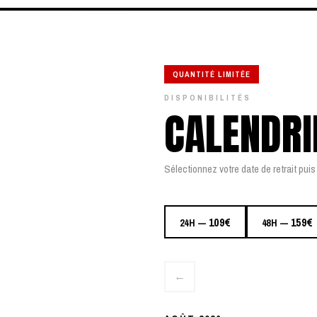
QUANTITÉ LIMITÉE
DISPONIBILITÉS
CALENDRI
Sélectionnez votre date de retrait puis 
109€
159€
24H —
48H —
←