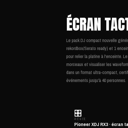
ÉCRAN TAC
Le pack DJ compact nouvelle générat
rekordbox/Serato ready) et 1 encein
pour relier la platine à l'enceinte. 
morceaux et visualiser les wavefor
dans un format ultra-compact, certif
événements jusqu'à 40 personnes.
🎛️
RÉGIE
Pioneer XDJ RX3 · écran ta