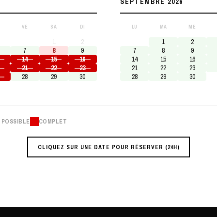
SEPTEMBRE 2026
VE
SA
DI
LU
MA
ME
1
2
1
2
7
8
9
7
8
9
14
15
16
14
15
16
21
22
23
21
22
23
28
29
30
28
29
30
 POSSIBLE
COMPLET
CLIQUEZ SUR UNE DATE POUR RÉSERVER (24H)