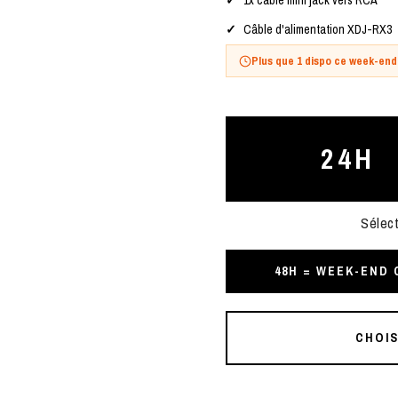
1x câble mini jack vers RCA
Câble d'alimentation XDJ-RX3
Plus que 1 dispo ce week-end
24H
Sélect
48H = WEEK-END
CHOIS