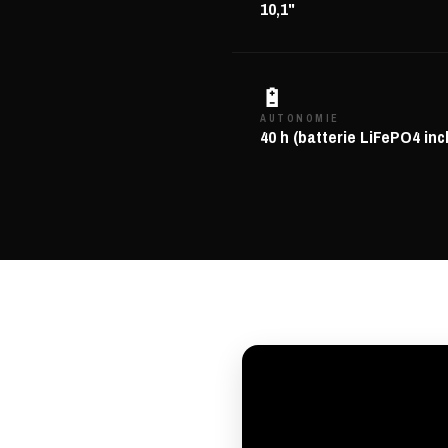
10,1"
🔋
AUTONOMIE
40 h (batterie LiFePO4 inc