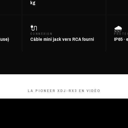
kg
🔌
🌧️
CONNEXION
PROTE
luse)
Câble mini jack vers RCA fourni
IP65 · 
LA PIONEER XDJ-RX3 EN VIDÉO