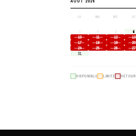
AOÛT 2026
LU
MA
ME
JE
3
4
5
6
10
11
12
13
17
18
19
20
24
25
26
27
31
DISPONIBLE
LIMITÉ
RETOUR