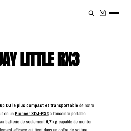
AY LITTLE RX3
up DJ le plus compact et transportable
de notre
out en un
Pioneer XDJ-RX3
à l'enceinte portable
 sur batterie de seulement
9,7 kg
capable de monter
lement efficace qui tient dans un coffre de voiture.