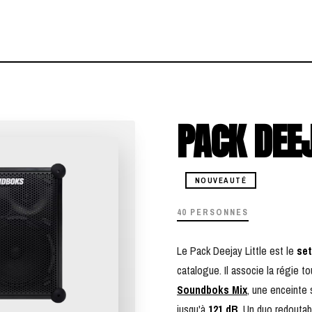
PACK DEEJ
NOUVEAUTÉ
40 PERSONNES
Le Pack Deejay Little est le
set
catalogue. Il associe la régie t
Soundboks Mix
, une enceinte
jusqu'à
121 dB
. Un duo redoutab