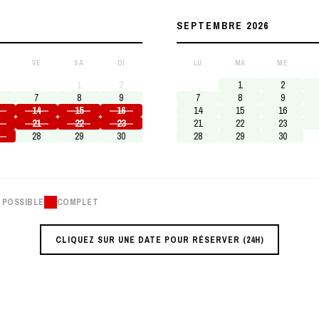
SEPTEMBRE 2026
VE
SA
DI
LU
MA
ME
1
2
1
2
7
8
9
7
8
9
14
15
16
14
15
16
21
22
23
21
22
23
28
29
30
28
29
30
 POSSIBLE
COMPLET
CLIQUEZ SUR UNE DATE POUR RÉSERVER (24H)