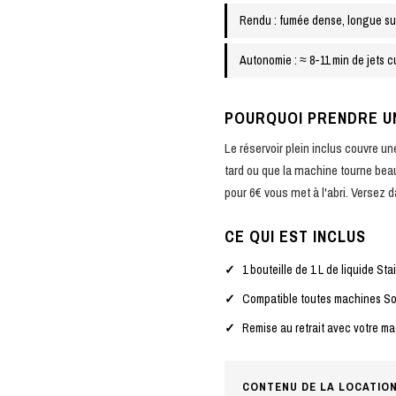
Rendu : fumée dense, longue s
Autonomie : ≈ 8-11 min de jets 
POURQUOI PRENDRE U
Le réservoir plein inclus couvre u
tard ou que la machine tourne beauc
pour 6€ vous met à l'abri. Versez da
CE QUI EST INCLUS
1 bouteille de 1 L de liquide Sta
Compatible toutes machines So
Remise au retrait avec votre m
CONTENU DE LA LOCATIO