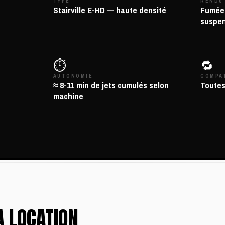
TYPE
RENDU
Stairville E-HD — haute densité
Fumée 
suspe
⏱️
🔁
AUTONOMIE
COMPA
≈ 8-11 min de jets cumulés selon
Toutes
machine
A LOCATION