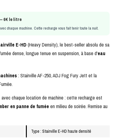
 6€ le litre
avec chaque machine. Cette recharge vous fait tenir toute la nuit.
tairville E-HD
(Heavy Density), le best-seller absolu de sa
: fumée dense, longue tenue en suspension, à base d'
eau
machines
:
Stairville AF-250
,
ADJ Fog Fury Jett
et la
 Fumée
.
us avec chaque location de machine : cette recharge est
omber en panne de fumée
en milieu de soirée. Remise au
Type : Stairville E-HD haute densité