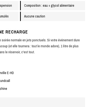
uspension
Composition : eau + glycol alimentaire
cumulés
Aucune caution
NE RECHARGE
ne soirée normale en jets ponctuels. Si votre événement dure
oup (et elle tournera : tout le monde adore), 1 litre de plus
ns le réservoir, c'est tout.
irville E-HD
undcall
achine
N