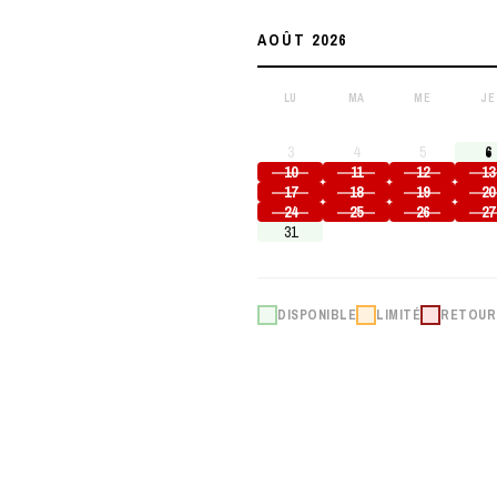
AOÛT 2026
LU
MA
ME
JE
3
4
5
6
10
11
12
13
17
18
19
20
24
25
26
27
31
DISPONIBLE
LIMITÉ
RETOUR