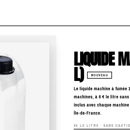
LIQUIDE M
L)
NOUVEAU
Le liquide machine à fumée 
machines, à 6 € le litre sans
inclus avec chaque machine l
Île-de-France.
6€ LE LITRE · SANS CAUTI