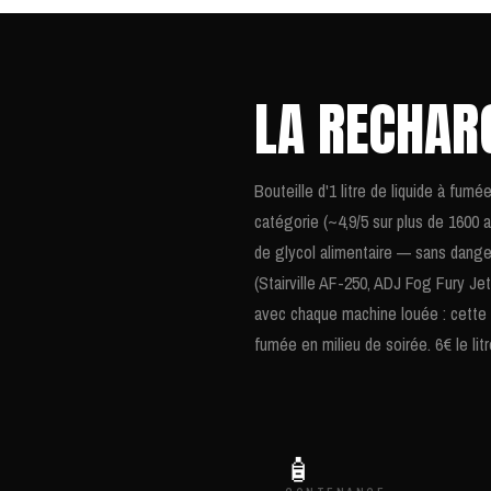
LA RECHARG
Bouteille d'1 litre de liquide à fumé
catégorie (~4,9/5 sur plus de 1600
de glycol alimentaire — sans dang
(Stairville AF-250, ADJ Fog Fury Jet
avec chaque machine louée : cette
fumée en milieu de soirée. 6€ le lit
🧴