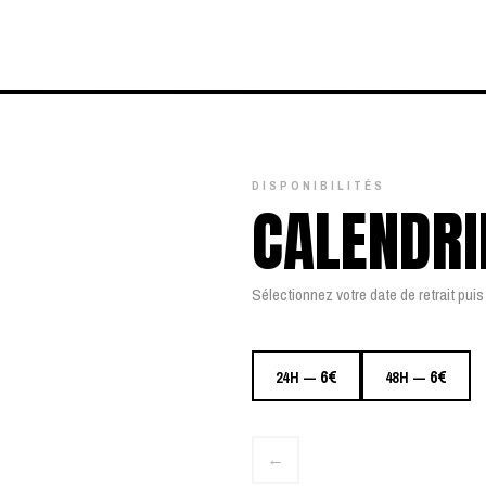
DISPONIBILITÉS
CALENDRI
Sélectionnez votre date de retrait puis 
6€
6€
24H —
48H —
←