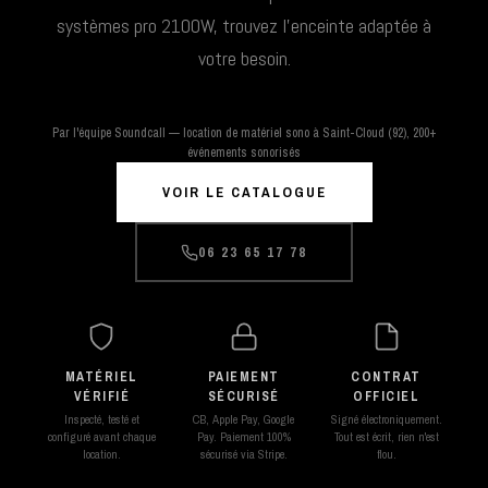
systèmes pro 2100W, trouvez l'enceinte adaptée à
votre besoin.
Par l'équipe Soundcall — location de matériel sono à Saint-Cloud (92), 200+
événements sonorisés
VOIR LE CATALOGUE
06 23 65 17 78
MATÉRIEL
PAIEMENT
CONTRAT
VÉRIFIÉ
SÉCURISÉ
OFFICIEL
Inspecté, testé et
CB, Apple Pay, Google
Signé électroniquement.
configuré avant chaque
Pay. Paiement 100%
Tout est écrit, rien n'est
location.
sécurisé via Stripe.
flou.