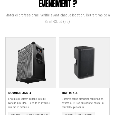
ÉVÉNEMENT ?
Matériel professionnel vérifié avant chaque location. Retrait rapide à
Saint-Cloud (92).
SOUNDBOKS 4
RCF 932-A
Enceinte Bluetooth portable 126 dB,
Enceinte active professionnelle 2100W,
batterie 40h, IP65. Parfaite en intérieur
entrées XLR. Son puissant et cristallin
comme en extérieur.
pour 200+ personnes.
126 DB
BLUETOOTH 5.0
2100W
XLR/JACK