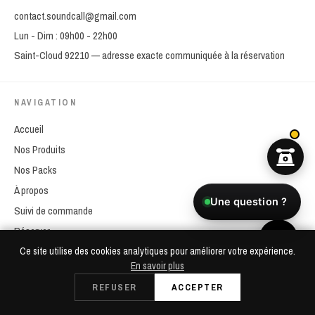
contact.soundcall@gmail.com
Lun - Dim : 09h00 - 22h00
Saint-Cloud 92210 — adresse exacte communiquée à la réservation
NAVIGATION
Accueil
Nos Produits
Nos Packs
À propos
Une question ?
Suivi de commande
Réserver
Mon Compte
Ce site utilise des cookies analytiques pour améliorer votre expérience.
En savoir plus
Dès 49€/24h
REFUSER
ACCEPTER
RÉSERVER
Retrait à Saint-Cloud
NOS SERVICES