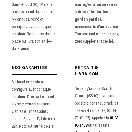
Saint-Cloud (92). Matériel
mariages
,
anniversaires
,
professionnel de marques
soirées étudiantes
,
reconnues, testé et
garden parties
,
configuré avant chaque
événements d'entreprise
.
location. Retrait rapide sur
Tout est inclus dans le prix,
place ou livraison en Île-
zéro supplément caché.
de-France.
NOS GARANTIES
RETRAIT &
LIVRAISON
Matériel inspecté et
Retrait gratuit à
Saint-
configuré avant chaque
Cloud (92210)
. Livraison
location.
Contrat officiel
possible dans tout Paris et
signé électroniquement.
l'Île-de-France (92, 93, 94,
Câbles et accessoires
78, 91, 95). Appelez le
06 23
inclus. Service
7j/7
de 9h à
65 17 78
ou faites une
22h. Noté
5★ sur Google