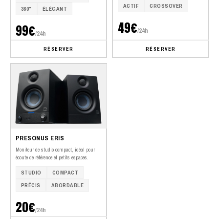
ACTIF
CROSSOVER
360°
ÉLÉGANT
49€
99€
/24h
/24h
RÉSERVER
RÉSERVER
PRESONUS ERIS
Moniteur de studio compact, idéal pour
écoute de référence et petits espaces.
STUDIO
COMPACT
PRÉCIS
ABORDABLE
20€
/24h