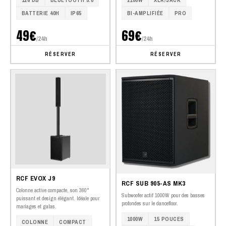
BATTERIE 40H
IP65
BI-AMPLIFIÉE
PRO
49€
69€
/24h
/24h
RÉSERVER
RÉSERVER
RCF EVOX J9
RCF SUB 905-AS MK3
Colonne active compacte, son 360°
Subwoofer actif 1000W pour des basses
puissant et design élégant. Idéale pour
profondes sur le dancefloor.
mariages et galas.
1000W
15 POUCES
COLONNE
COMPACT