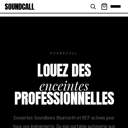
SOUNDCALL
SOUNDCALL
LOUEZ DES
enceintes
PROFESSIONNELLES
Enceintes Soundboks Bluetooth et RCF actives pour
tous vos événements. Du son portable autonome aux