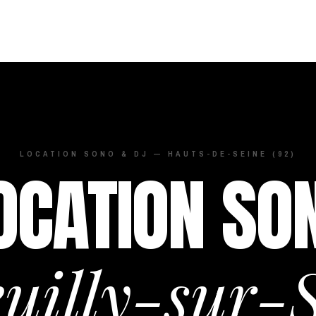
LOCATION SONO & DJ — HAUTS-DE-SEINE (92)
OCATION SO
uilly-sur-