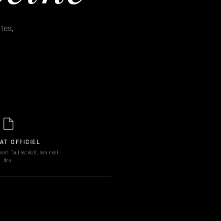
ntes,
AT OFFICIEL
nt. Tout est écrit, rien n'est
flou.