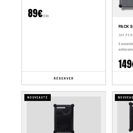
89€
/24h
PACK 
180 PE
4 enceint
entièrem
149
RÉSERVER
NOUVEAUTÉ
NOUVEA