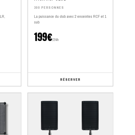
300 PERSONNES
XLR,
La puissance du club avec 2 enceintes RCF et 1
sub
199€
/24h
RÉSERVER