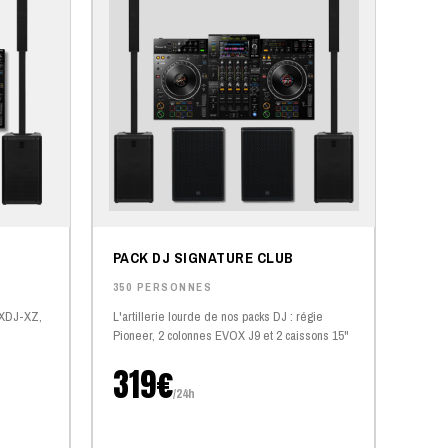
PACK DJ SIGNATURE CLUB
350 PERSONNES
 XDJ-XZ,
L'artillerie lourde de nos packs DJ : régie
Pioneer, 2 colonnes EVOX J9 et 2 caissons 15"
319€
/24h