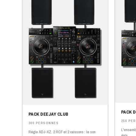
PACK 
PACK DEEJAY CLUB
250 PE
300 PERSONNES
L'ensembl
Régie XDJ-XZ, 2 RCF et 2 caissons : le son
gala