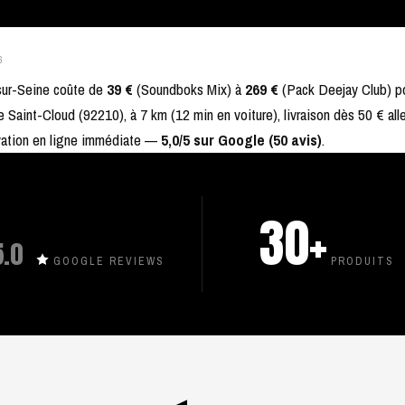
6
-sur-Seine coûte de
39 €
(Soundboks Mix) à
269 €
(Pack Deejay Club) po
e Saint-Cloud (92210), à 7 km (12 min en voiture), livraison dès 50 € alle
rvation en ligne immédiate —
5,0/5 sur Google (50 avis)
.
30+
5.0
GOOGLE REVIEWS
PRODUITS