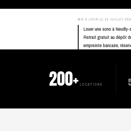
MIS À JOUR LE
18 JUILLET 202
Louer une sono à Neuilly
Retrait gratuit au dépôt d
empreinte bancaire, rése
200+
LOCATIONS