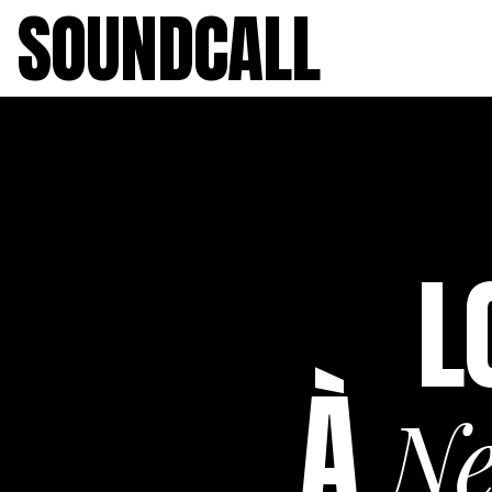
SOUNDCALL
L
À
Ne