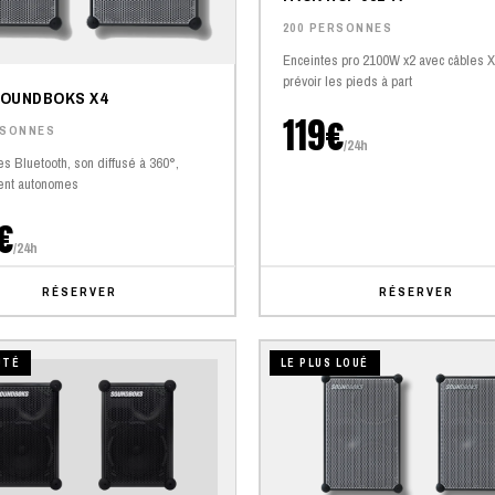
200 PERSONNES
Enceintes pro 2100W x2 avec câbles 
prévoir les pieds à part
SOUNDBOKS X4
119€
RSONNES
/24h
es Bluetooth, son diffusé à 360°,
ent autonomes
€
/24h
RÉSERVER
RÉSERVER
UTÉ
LE PLUS LOUÉ