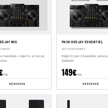
EEJAY MIX
PACK DEEJAY ESSENTIEL
SONNES
100 PERSONNES
es Soundboks + régie DJ, un son qui
Régie DJ avec 2 Soundboks, pensé po
soirée
débutants
€
149€
/24h
/24h
RÉSERVER
RÉSERVER