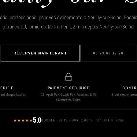
riel professionnel pour vos événements à Neuilly-sur-Seine. Encei
platines DJ, lumières. Retrait en 12 min depuis Neuilly-sur-Seine.
RÉSERVER MAINTENANT
06 23 65 17 78
ÉRIFIÉ
PAIEMENT SÉCURISÉ
CONTR
avant chaque location.
CB, Apple Pay, Google Pay. Paiement 100%
Signé électroniqueme
sécurisé via Stripe.
5.0
★★★★★
GOOGLE · 50 AVIS
·
200+ locations · 7j/7 · Câbles inclus