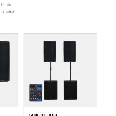
 lieu de
r la bonne
PACK RCF CLUB