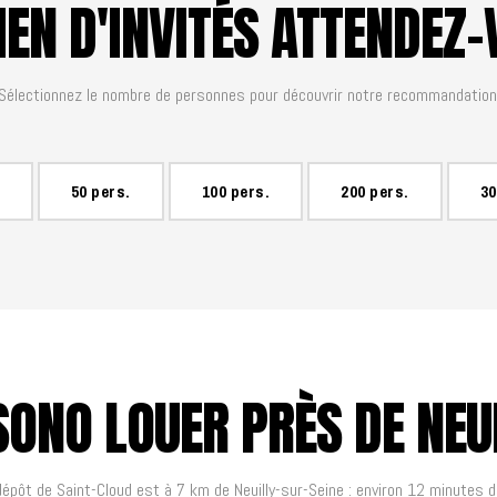
EN D'INVITÉS ATTENDEZ-
Sélectionnez le nombre de personnes pour découvrir notre recommandation
50 pers.
100 pers.
200 pers.
30
SONO LOUER PRÈS DE NEUI
dépôt de Saint-Cloud est à 7 km de Neuilly-sur-Seine : environ 12 minutes d