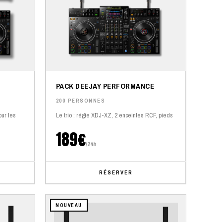
PACK DEEJAY PERFORMANCE
200 PERSONNES
ur les
Le trio : régie XDJ-XZ, 2 enceintes RCF, pieds
189€
/24h
RÉSERVER
NOUVEAU