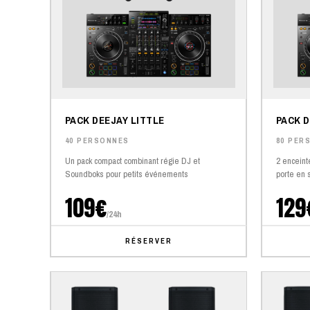
PACK DEEJAY LITTLE
PACK D
40 PERSONNES
80 PER
Un pack compact combinant régie DJ et
2 enceint
Soundboks pour petits événements
porte en 
109€
129
/24h
RÉSERVER