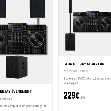
PACK DEEJAY SIGNATURE
250 PERSONNES
2 colonnes EVOX J9 pilotées par une
son élégant
DEEJAY ÉVÉNEMENT
229€
/24h
RSONNES
e pro complet, taillé pour mariage et