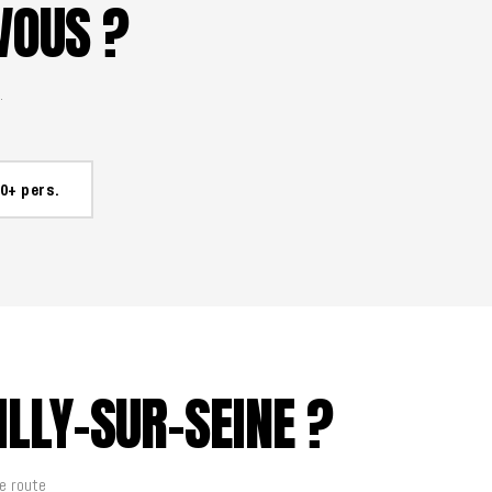
VOUS ?
.
0+ pers.
LLY-SUR-SEINE ?
e route