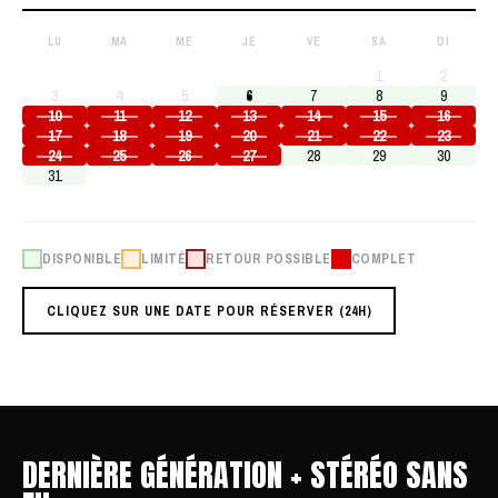
LU
MA
ME
JE
VE
SA
DI
1
2
3
4
5
6
7
8
9
10
11
12
13
14
15
16
17
18
19
20
21
22
23
24
25
26
27
28
29
30
31
DISPONIBLE
LIMITÉ
RETOUR POSSIBLE
COMPLET
CLIQUEZ SUR UNE DATE POUR RÉSERVER (24H)
DERNIÈRE GÉNÉRATION + STÉRÉO SANS