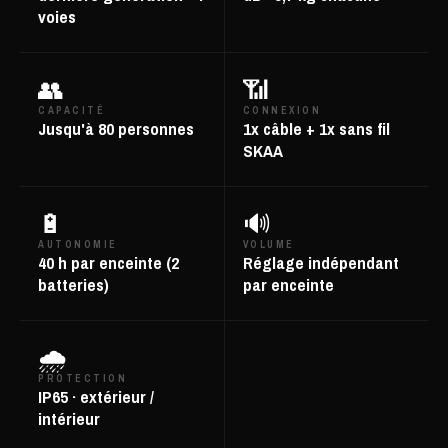
voies
👥
📶
CAPACITÉ
CONNEXION
Jusqu'à 80 personnes
1x câble + 1x sans fil
SKAA
🔋
🔊
AUTONOMIE
VOLUME
40 h par enceinte (2
Réglage indépendant
batteries)
par enceinte
🌧️
PROTECTION
IP65 · extérieur /
intérieur