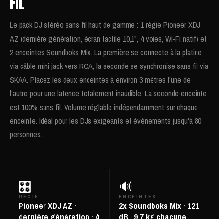
FIL
Le pack DJ stéréo sans fil haut de gamme : 1 régie Pioneer XDJ
AZ (dernière génération, écran tactile 10,1", 4 voies, Wi-Fi natif) et
2 enceintes Soundboks Mix. La première se connecte à la platine
via câble mini jack vers RCA, la seconde se synchronise sans fil via
SKAA. Placez les deux enceintes à environ 3 mètres l'une de
l'autre pour une latence totalement inaudible. La seconde enceinte
est 100% sans fil. Volume réglable indépendamment sur chaque
enceinte. Idéal pour les DJs exigeants et événements jusqu'à 80
personnes.
🎛️
🔊
RÉGIE
ENCEINTES
Pioneer XDJ AZ ·
2x Soundboks Mix · 121
dernière génération · 4
dB · 9,7 kg chacune