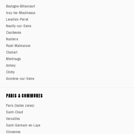
Boulogne-Billancourt
Issy-les-Moulineaux
Levallois-Perret
Neuilly-sur-Seine
Courbevoie
Nanterre
Rueil-Malmaison
Clamart
Montrouge
Antony
Clichy
Asnières-sur-Seine
PARIS & COMMUNES
Paris (toutes zones)
Saint-Cloud
Versailles
Saint-Germain-en-Laye
Vincennes