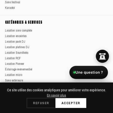
Sono festival
Karaoké
CATÉGORIES & SERVICES
Location sono complète
Location enceintes
Location pack DJ
Location platines DJ
Location Soundboks
Location RCF
Location Pioneer
Éclairage événementiel
Une question ?
Location micro
Sono extérieure
Blog & conseils
Ce site utilise des cookies analytiques pour améliorer votre expérience.
Plan du site complet
En savoir plus
REFUSER
ACCEPTER
© 2026 Soundcall - Tous droits réservés
Mentions légales
CGV / CGL
Confidentialité
Plan du site