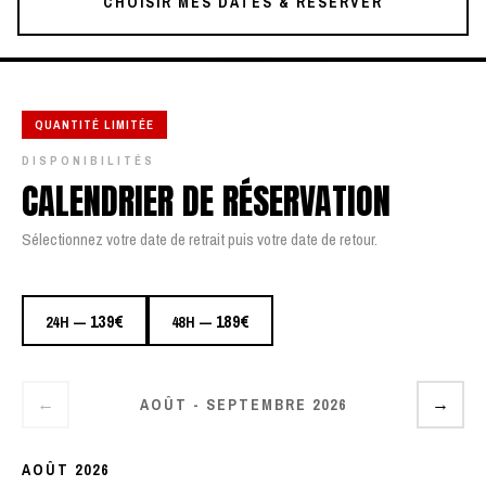
CHOISIR MES DATES & RÉSERVER
QUANTITÉ LIMITÉE
DISPONIBILITÉS
CALENDRIER DE RÉSERVATION
Sélectionnez votre date de retrait puis votre date de retour.
139€
189€
24H —
48H —
AOÛT - SEPTEMBRE 2026
←
→
AOÛT 2026