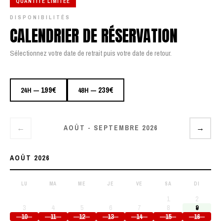
QUANTITÉ LIMITÉE
DISPONIBILITÉS
CALENDRIER DE RÉSERVATION
Sélectionnez votre date de retrait puis votre date de retour.
199€
239€
24H —
48H —
AOÛT - SEPTEMBRE 2026
←
→
AOÛT 2026
LU
MA
ME
JE
VE
SA
DI
1
2
3
4
5
6
7
8
9
10
11
12
13
14
15
16