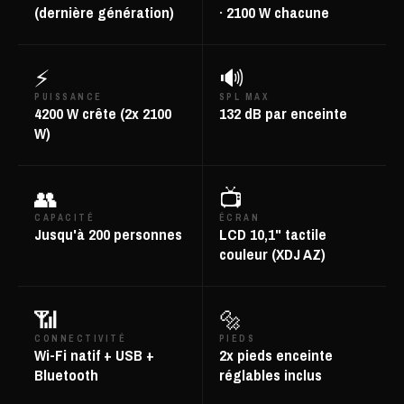
(dernière génération)
· 2100 W chacune
⚡
🔊
PUISSANCE
SPL MAX
4200 W crête (2x 2100
132 dB par enceinte
W)
👥
📺
CAPACITÉ
ÉCRAN
Jusqu'à 200 personnes
LCD 10,1" tactile
couleur (XDJ AZ)
📶
🔩
CONNECTIVITÉ
PIEDS
Wi-Fi natif + USB +
2x pieds enceinte
Bluetooth
réglables inclus