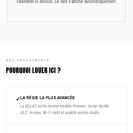
calendrier ci-dessus. Le tarif s’affiche automatiquement.
NOS ENGAGEMENTS
POURQUOI LOUER ICI ?
LA RÉGIE LA PLUS AVANCÉE
✓
La XDJ AZ est le dernier modèle Pioneer : écran tactile
10,1", 4 voies, Wi-Fi natif et qualité sonore studio.