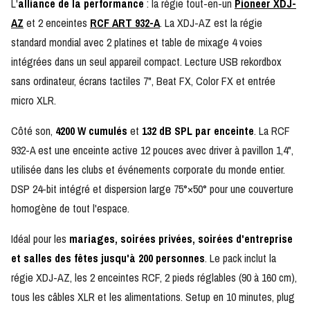
L'
alliance de la performance
: la régie tout-en-un
Pioneer XDJ-
AZ
et 2 enceintes
RCF ART 932-A
. La XDJ-AZ est la régie
standard mondial avec 2 platines et table de mixage 4 voies
intégrées dans un seul appareil compact. Lecture USB rekordbox
sans ordinateur, écrans tactiles 7", Beat FX, Color FX et entrée
micro XLR.
Côté son,
4200 W cumulés
et
132 dB SPL par enceinte
. La RCF
932-A est une enceinte active 12 pouces avec driver à pavillon 1,4",
utilisée dans les clubs et événements corporate du monde entier.
DSP 24-bit intégré et dispersion large 75°×50° pour une couverture
homogène de tout l'espace.
Idéal pour les
mariages, soirées privées, soirées d'entreprise
et salles des fêtes jusqu'à 200 personnes
. Le pack inclut la
régie XDJ-AZ, les 2 enceintes RCF, 2 pieds réglables (90 à 160 cm),
tous les câbles XLR et les alimentations. Setup en 10 minutes, plug