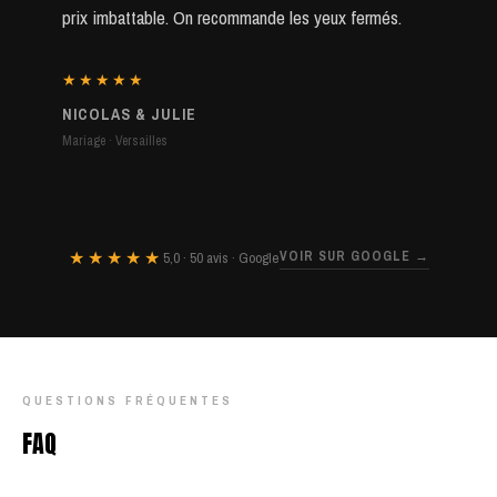
prix imbattable. On recommande les yeux fermés.
★★★★★
NICOLAS & JULIE
Mariage · Versailles
★★★★★
VOIR SUR GOOGLE →
5,0 · 50 avis · Google
QUESTIONS FRÉQUENTES
FAQ