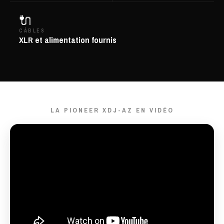
🔌
CÂBLES
XLR et alimentation fournis
LA PIONEER XDJ-AZ EN VIDÉO