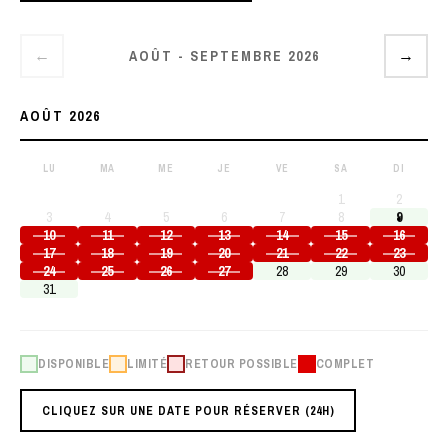
AOÛT - SEPTEMBRE 2026
←
→
AOÛT 2026
LU
MA
ME
JE
VE
SA
DI
1
2
3
4
5
6
7
8
9
10
11
12
13
14
15
16
17
18
19
20
21
22
23
24
25
26
27
28
29
30
31
DISPONIBLE
LIMITÉ
RETOUR POSSIBLE
COMPLET
CLIQUEZ SUR UNE DATE POUR RÉSERVER (24H)