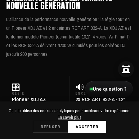
NOUVELLE GÉNÉRATION
L'alliance de la performance nouvelle génération : la régie tout en
un Pioneer XDJ AZ et 2 enceintes RCF ART 932-A. La XDJ AZ est
le dernier modèle Pioneer (écran tactile 10,1", 4 voies, Wi-Fi natif)
et les RCF 932-A délivrent 4200 W cumulés pour les soirées DJ
jusqu'à 200 personnes.
🎛️
🔊
Une question ?
RÉGIE
ENCEINTES
Pioneer XDJ AZ
2x RCF ART 932-A · 12"
(dernière génération)
· 2100 W chacune
Ce site utilise des cookies analytiques pour améliorer votre expérience.
En savoir plus
⚡
🔊
REFUSER
ACCEPTER
PUISSANCE
SPL MAX