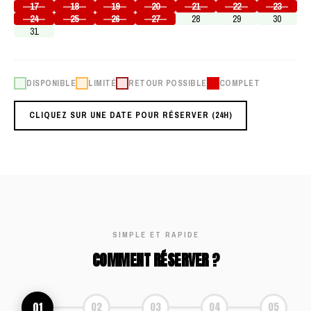
17
18
19
20
21
22
23
24
25
26
27
28
29
30
31
DISPONIBLE
LIMITÉ
RETOUR POSSIBLE
COMPLET
CLIQUEZ SUR UNE DATE POUR RÉSERVER (24H)
SIMPLE ET RAPIDE
COMMENT RÉSERVER ?
01
02
03
04
05