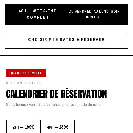
48H = WEEK-END
DU VENDREDI AU LUNDI SOIR
COMPLET
INCLUS
CHOISIR MES DATES & RÉSERVER
QUANTITÉ LIMITÉE
DISPONIBILITÉS
CALENDRIER DE RÉSERVATION
Sélectionnez votre date de retrait puis votre date de retour.
199€
239€
24H —
48H —