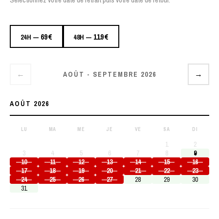
69€
119€
24H —
48H —
AOÛT - SEPTEMBRE 2026
←
→
AOÛT 2026
LU
MA
ME
JE
VE
SA
DI
1
2
3
4
5
6
7
8
9
10
11
12
13
14
15
16
17
18
19
20
21
22
23
24
25
26
27
28
29
30
31