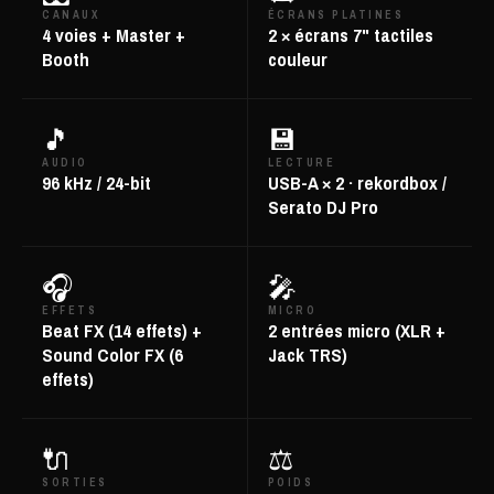
CANAUX
ÉCRANS PLATINES
4 voies + Master +
2 × écrans 7" tactiles
Booth
couleur
🎵
💾
AUDIO
LECTURE
96 kHz / 24-bit
USB-A × 2 · rekordbox /
Serato DJ Pro
🎧
🎤
EFFETS
MICRO
Beat FX (14 effets) +
2 entrées micro (XLR +
Sound Color FX (6
Jack TRS)
effets)
🔌
⚖️
SORTIES
POIDS