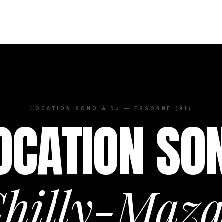
LOCATION SONO & DJ — ESSONNE (91)
OCATION SO
hilly-Maza