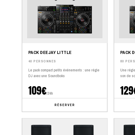
PACK DEEJAY LITTLE
PACK D
40 PERSONNES
80 PER
Le pack compact petits événements : une régie
Une régie
DJ avec une Soundboks
son de so
109€
129
/24h
RÉSERVER