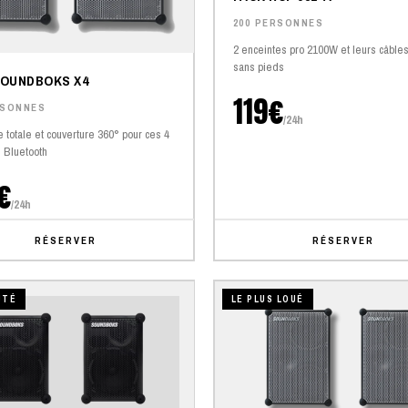
200 PERSONNES
2 enceintes pro 2100W et leurs câbl
sans pieds
SOUNDBOKS X4
119€
RSONNES
/24h
 totale et couverture 360° pour ces 4
 Bluetooth
€
/24h
RÉSERVER
RÉSERVER
UTÉ
LE PLUS LOUÉ