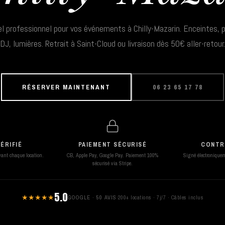
el professionnel pour vos événements à Chilly-Mazarin. Enceintes, p
DJ, lumières. Retrait à Saint-Cloud ou livraison dès 50€ aller-retour.
RÉSERVER MAINTENANT
06 23 65 17 78
ÉRIFIÉ
PAIEMENT SÉCURISÉ
CONTR
avant chaque location.
CB, Apple Pay, Google Pay. Paiement 100%
Signé électroniqueme
sécurisé via Stripe.
5.0
★★★★★
GOOGLE · 50 AVIS
·
200+ locations · 7j/7 · Câbles inclus