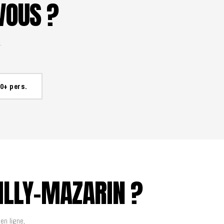
VOUS ?
.
0+ pers.
ILLY-MAZARIN ?
en ligne,