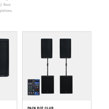
e). Nous
platines,
PACK RCF CLUB