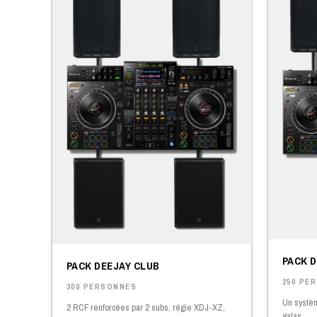
PACK 
PACK DEEJAY CLUB
250 PE
300 PERSONNES
Un systèm
2 RCF renforcées par 2 subs, régie XDJ-XZ,
galas