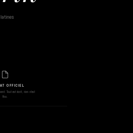
latines
AT OFFICIEL
nt. Tout est écrit, rien n'est
flou.