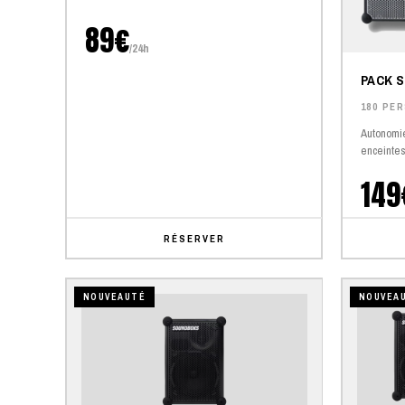
89€
/24h
PACK 
180 PE
Autonomie
enceintes
149
RÉSERVER
NOUVEAUTÉ
NOUVEA