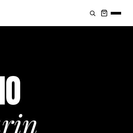
NO
rin