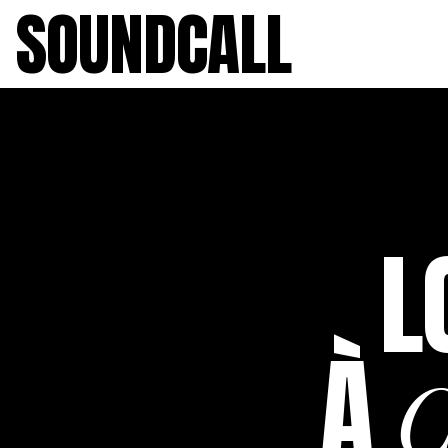
SOUNDCALL
L
À
C