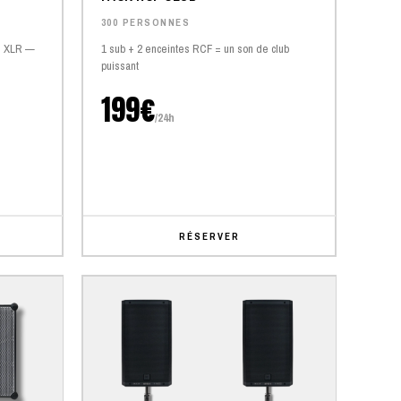
300 PERSONNES
es XLR —
1 sub + 2 enceintes RCF = un son de club
puissant
199€
/24h
RÉSERVER