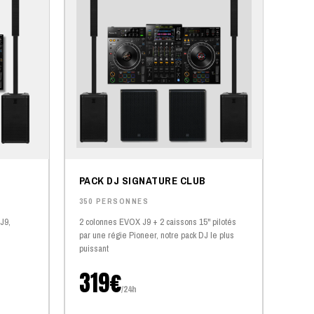
PACK DJ SIGNATURE CLUB
350 PERSONNES
J9,
2 colonnes EVOX J9 + 2 caissons 15" pilotés
par une régie Pioneer, notre pack DJ le plus
puissant
319€
/24h