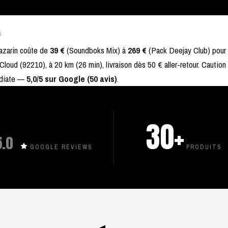
6
Mazarin coûte de
39 €
(Soundboks Mix) à
269 €
(Pack Deejay Club) pour 
Cloud (92210), à 20 km (26 min), livraison dès 50 € aller-retour. Caution
édiate —
5,0/5 sur Google (50 avis)
.
30+
5.0
GOOGLE REVIEWS
PRODUITS