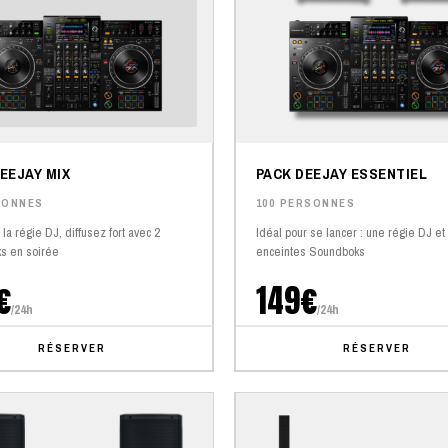
EEJAY MIX
PACK DEEJAY ESSENTIEL
SONNES
100 PERSONNES
la régie DJ, diffusez fort avec 2
Idéal pour se lancer : une régie DJ et
s en soirée
enceintes Soundboks
€
149€
/24h
/24h
RÉSERVER
RÉSERVER