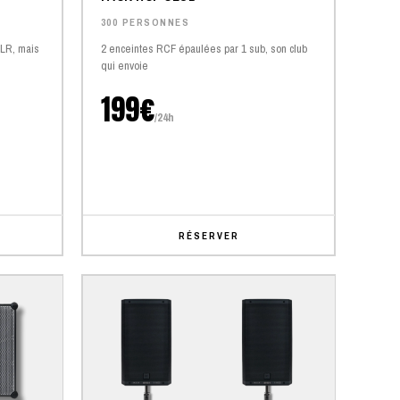
300 PERSONNES
XLR, mais
2 enceintes RCF épaulées par 1 sub, son club
qui envoie
199€
/24h
RÉSERVER