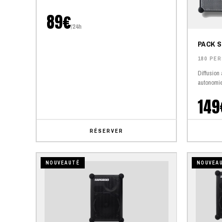
89€
/24h
PACK 
180 PE
Diffusion
autonomie
149
RÉSERVER
NOUVEAUTÉ
NOUVEA