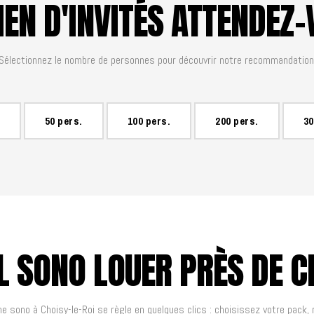
EN D'INVITÉS ATTENDEZ-
Sélectionnez le nombre de personnes pour découvrir notre recommandation
50 pers.
100 pers.
200 pers.
30
L SONO LOUER PRÈS DE CH
e sono à Choisy-le-Roi se règle en quelques clics : choisissez votre pack,