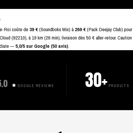
6
le-Roi coûte de
39 €
(Soundboks Mix) à
269 €
(Pack Deejay Club) pour 
Cloud (92210), à 19 km (26 min), livraison dès 50 € aller-retour. Caution
édiate —
5,0/5 sur Google (50 avis)
.
30+
5.0
GOOGLE REVIEWS
PRODUITS