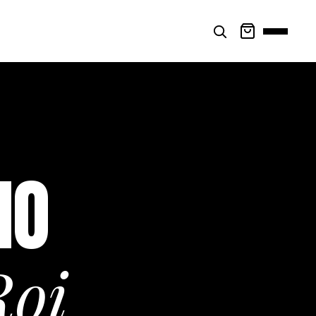
NO
Roi