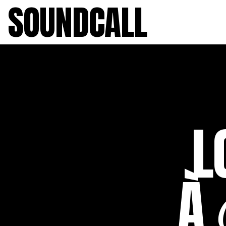
SOUNDCALL
L
À