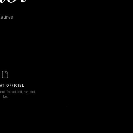
latines
AT OFFICIEL
nt. Tout est écrit, rien n'est
flou.