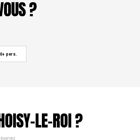
VOUS ?
.
0+ pers.
OISY-LE-ROI ?
 réservez