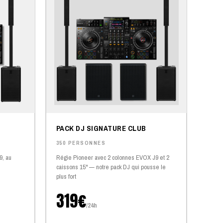
PACK DJ SIGNATURE CLUB
350 PERSONNES
9, au
Régie Pioneer avec 2 colonnes EVOX J9 et 2
caissons 15" — notre pack DJ qui pousse le
plus fort
319€
/24h