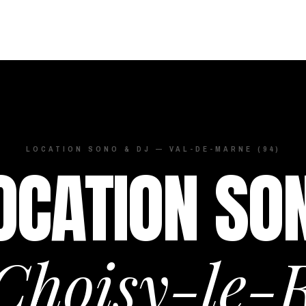
LOCATION SONO & DJ — VAL-DE-MARNE (94)
OCATION SO
Choisy-le-