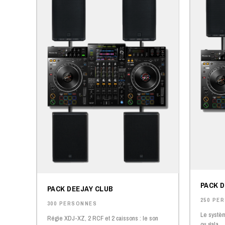
PACK 
PACK DEEJAY CLUB
250 PE
300 PERSONNES
Le systèm
Régie XDJ-XZ, 2 RCF et 2 caissons : le son
ou gala