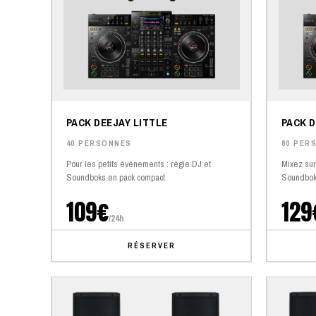
PACK DEEJAY LITTLE
PACK D
40 PERSONNES
80 PER
Pour les petits événements : régie DJ et
Mixez sur 
Soundboks en pack compact
Soundbok
109€
129
/24h
RÉSERVER