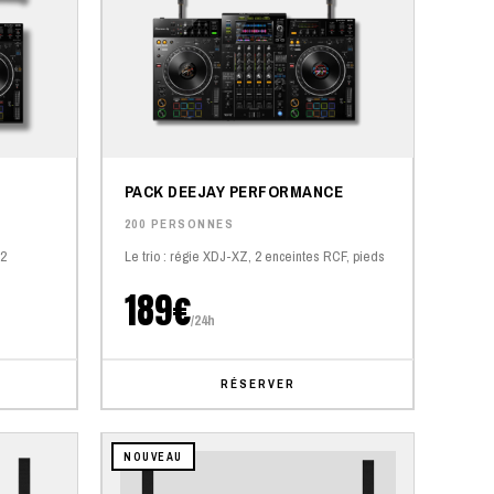
PACK DEEJAY PERFORMANCE
200 PERSONNES
 2
Le trio : régie XDJ-XZ, 2 enceintes RCF, pieds
189€
/24h
RÉSERVER
NOUVEAU