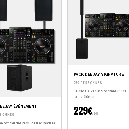
PACK DEEJAY SIGNATURE
250 PERSONNES
Le duo XDJ-XZ et 2 colonnes EVOX J
rendu élégant
DEEJAY ÉVÉNEMENT
229€
/24h
RSONNES
e complet des pros, idéal en mariage