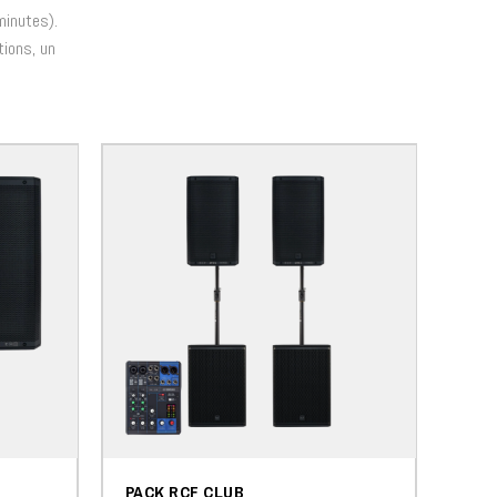
minutes).
tions, un
PACK RCF CLUB