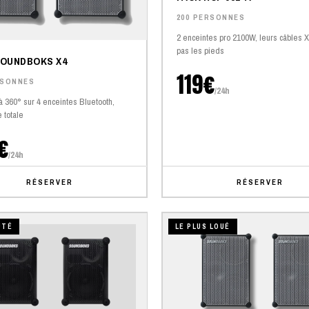
200 PERSONNES
2 enceintes pro 2100W, leurs câbles 
pas les pieds
SOUNDBOKS X4
119€
RSONNES
/24h
 à 360° sur 4 enceintes Bluetooth,
 totale
€
/24h
RÉSERVER
RÉSERVER
UTÉ
LE PLUS LOUÉ