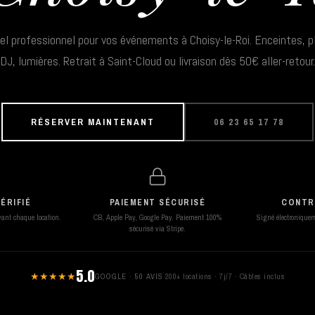
el professionnel pour vos événements à Choisy-le-Roi. Enceintes, p
DJ, lumières. Retrait à Saint-Cloud ou livraison dès 50€ aller-retour.
RÉSERVER MAINTENANT
06 23 65 17 78
ÉRIFIÉ
PAIEMENT SÉCURISÉ
CONTR
avant chaque location.
CB, Apple Pay, Google Pay. Paiement 100%
Signé électroniqueme
sécurisé via Stripe.
5.0
★★★★★
GOOGLE · 50 AVIS
·
200+ locations · 7j/7 · Câbles inclus