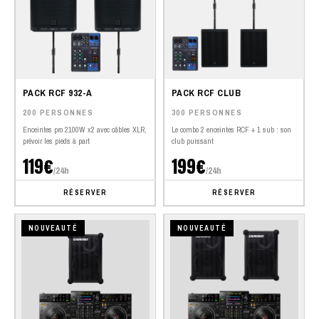
PACK RCF 932-A
PACK RCF CLUB
200 PERSONNES
300 PERSONNES
Enceintes pro 2100W x2 avec câbles XLR,
Le combo 2 enceintes RCF + 1 sub : son
prévoir les pieds à part
club puissant
119€
199€
/24h
/24h
RÉSERVER
RÉSERVER
NOUVEAUTÉ
NOUVEAUTÉ