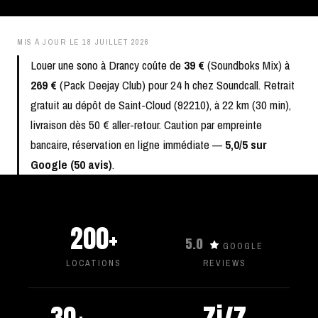
MIS À JOUR LE
18 JUILLET 2026
Louer une sono à Drancy coûte de
39 €
(Soundboks Mix) à
269 €
(Pack Deejay Club) pour 24 h chez Soundcall. Retrait
gratuit au dépôt de Saint-Cloud (92210), à 22 km (30 min),
livraison dès 50 € aller-retour. Caution par empreinte
bancaire, réservation en ligne immédiate —
5,0/5 sur
Google (50 avis)
.
200+
5.0
GOOGLE
LOCATIONS
REVIEWS