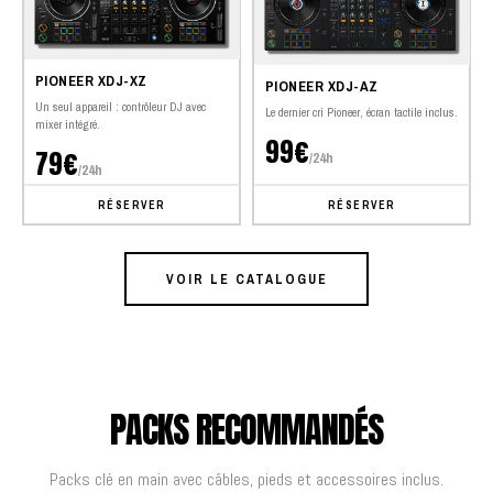
PIONEER XDJ-XZ
PIONEER XDJ-AZ
Un seul appareil : contrôleur DJ avec
Le dernier cri Pioneer, écran tactile inclus.
mixer intégré.
99€
79€
/24h
/24h
RÉSERVER
RÉSERVER
VOIR LE CATALOGUE
PACKS RECOMMANDÉS
Packs clé en main avec câbles, pieds et accessoires inclus.