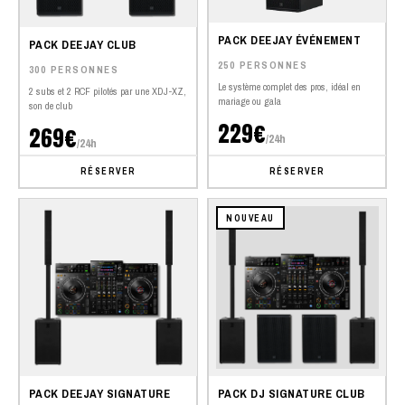
PACK DEEJAY ÉVÉNEMENT
PACK DEEJAY CLUB
250 PERSONNES
300 PERSONNES
Le système complet des pros, idéal en
2 subs et 2 RCF pilotés par une XDJ-XZ,
mariage ou gala
son de club
229€
269€
/24h
/24h
RÉSERVER
RÉSERVER
NOUVEAU
PACK DEEJAY SIGNATURE
PACK DJ SIGNATURE CLUB