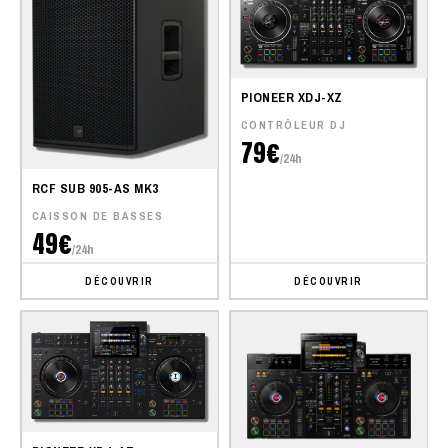
PIONEER XDJ-XZ
CONTRÔLEUR DJ
79€
/24h
RCF SUB 905-AS MK3
CAISSON DE BASSES
49€
/24h
DÉCOUVRIR
DÉCOUVRIR