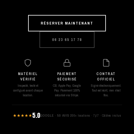
RÉSERVER MAINTENANT
06 23 65 17 78
MATÉRIEL
PAIEMENT
CONTRAT
VÉRIFIÉ
SÉCURISÉ
OFFICIEL
Inspecté, testé et
CB, Apple Pay, Google
Signé électroniquement.
configuré avant chaque
Pay. Paiement 100%
Tout est écrit, rien n'est
location.
sécurisé via Stripe.
flou.
5.0
★★★★★
GOOGLE · 50 AVIS
·
200+ locations · 7j/7 · Câbles inclus