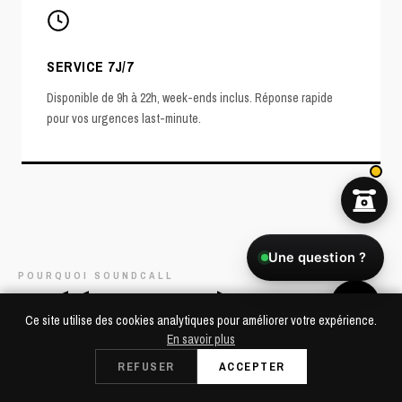
SERVICE 7J/7
Disponible de 9h à 22h, week-ends inclus. Réponse rapide
pour vos urgences last-minute.
Une question ?
POURQUOI SOUNDCALL
LA RÉFÉRENCE SONO À DRANCY
Ce site utilise des cookies analytiques pour améliorer votre expérience.
En savoir plus
Vous organisez un événement à Drancy ? Notre point de retrait à
Dès 49€/24h
REFUSER
ACCEPTER
RÉSERVER
Saint-Cloud est facilement accessible et la livraison est possible
Retrait à Saint-Cloud
dès 50€ aller-retour. Récupérez votre matériel rapidement sans