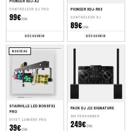
PIONEER XDJ-AZ
PIONEER XDJ-RX3
CONTRÔLEUR DJ PRO
99€
CONTRÔLEUR DJ
/24h
89€
/24h
DÉCOUVRIR
DÉCOUVRIR
NOUVEAU
STAIRVILLE LED BOSSFX1
PACK DJ J11 SIGNATURE
PRO
300 PERSONNES
EFFET LUMIÈRE PRO
249€
39€
/24h
/24h