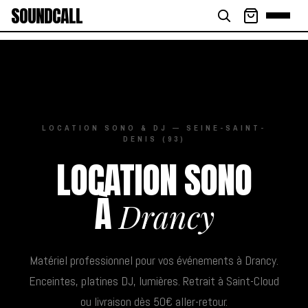
SOUNDCALL
LOCATION SONO & DJ — SEINE-SAINT-
DENIS (93)
LOCATION SONO
À
Drancy
Matériel professionnel pour vos événements à Drancy.
Enceintes, platines DJ, lumières. Retrait à Saint-Cloud
ou livraison dès 50€ aller-retour.