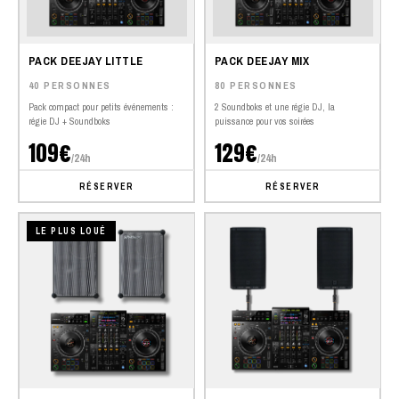
PACK DEEJAY LITTLE
PACK DEEJAY MIX
40 PERSONNES
80 PERSONNES
Pack compact pour petits événements :
2 Soundboks et une régie DJ, la
régie DJ + Soundboks
puissance pour vos soirées
109€
129€
/24h
/24h
RÉSERVER
RÉSERVER
LE PLUS LOUÉ