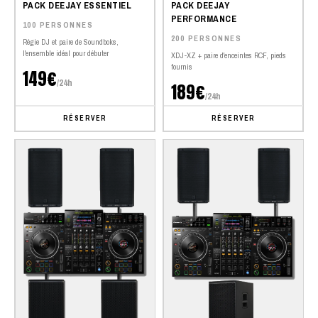
PACK DEEJAY ESSENTIEL
PACK DEEJAY
PERFORMANCE
100 PERSONNES
200 PERSONNES
Régie DJ et paire de Soundboks,
l'ensemble idéal pour débuter
XDJ-XZ + paire d'enceintes RCF, pieds
fournis
149€
/24h
189€
/24h
RÉSERVER
RÉSERVER