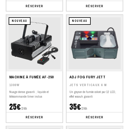
RÉSERVER
RÉSERVER
NOUVEAU
NOUVEAU
MACHINE À FUMÉE AF-250
ADJ FOG FURY JETT
1300W
JETS VERTICAUX 6 M
Nuage dense garanti ; liquide et
Un geyser de fumée coloré par 12 LED,
télécommande timer inclus
effet waouh garanti
25€
35€
/24h
/24h
RÉSERVER
RÉSERVER