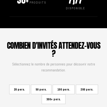
30+
7j/7
PRODUITS
DISPONIBLE
COMBIEN D'INVITÉS ATTENDEZ-VOUS
?
Sélectionnez le nombre de personnes pour découvrir notre
recommandation.
20 pers.
50 pers.
100 pers.
200 pers.
300+ pers.