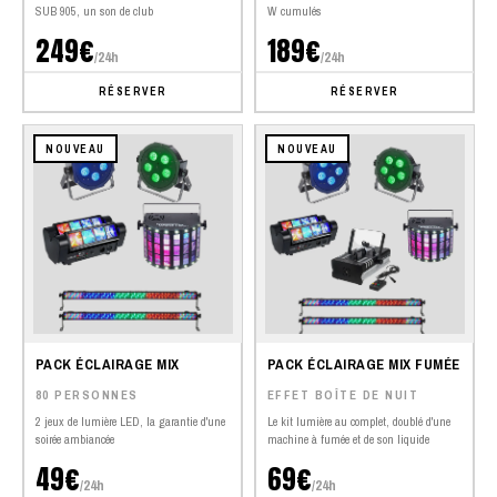
SUB 905, un son de club
W cumulés
249€
189€
/24h
/24h
RÉSERVER
RÉSERVER
NOUVEAU
NOUVEAU
PACK ÉCLAIRAGE MIX
PACK ÉCLAIRAGE MIX FUMÉE
80 PERSONNES
EFFET BOÎTE DE NUIT
2 jeux de lumière LED, la garantie d'une
Le kit lumière au complet, doublé d'une
soirée ambiancée
machine à fumée et de son liquide
49€
69€
/24h
/24h