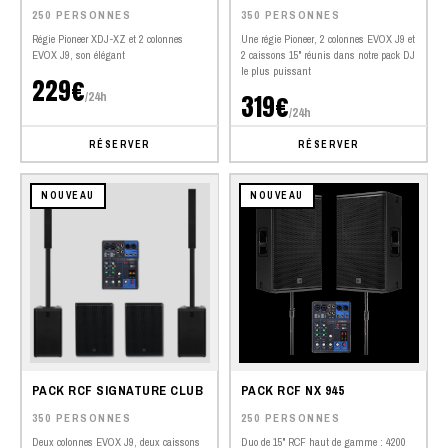
250 PERSONNES
350 PERSONNES
Régie Pioneer XDJ-XZ et 2 colonnes
Une régie Pioneer, 2 colonnes EVOX J9 et
EVOX J9, son élégant
2 caissons 15" réunis dans notre pack DJ
le plus puissant
229€
/24h
319€
/24h
RÉSERVER
RÉSERVER
NOUVEAU
NOUVEAU
PACK RCF SIGNATURE CLUB
PACK RCF NX 945
350 PERSONNES
250 PERSONNES
Deux colonnes EVOX J9, deux caissons
Duo de 15" RCF haut de gamme : 4200