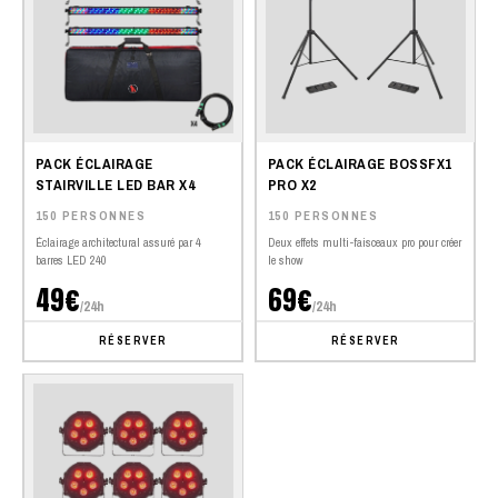
PACK ÉCLAIRAGE
PACK ÉCLAIRAGE BOSSFX1
STAIRVILLE LED BAR X4
PRO X2
150 PERSONNES
150 PERSONNES
Éclairage architectural assuré par 4
Deux effets multi-faisceaux pro pour créer
barres LED 240
le show
49€
69€
/24h
/24h
RÉSERVER
RÉSERVER