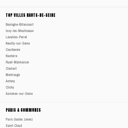
TOP VILLES HAUTS-DE-SEINE
Boulogne-Billancourt
Issy-les-Moulineaux
Levallois-Perret
Neuilly-sur-Seine
Courbevoie
Nanterre
Rueil-Malmaison
Clamart
Montrouge
Antony
Clichy
Asnières-sur-Seine
PARIS & COMMUNES
Paris (toutes zones)
Saint-Cloud