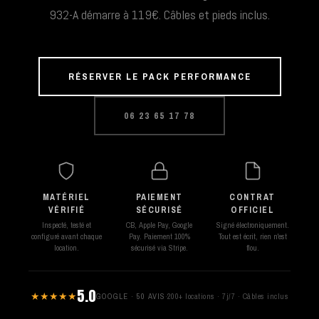
932-A démarre à 119€. Câbles et pieds inclus.
RÉSERVER LE PACK PERFORMANCE
06 23 65 17 78
MATÉRIEL
PAIEMENT
CONTRAT
VÉRIFIÉ
SÉCURISÉ
OFFICIEL
Inspecté, testé et
CB, Apple Pay, Google
Signé électroniquement.
configuré avant chaque
Pay. Paiement 100%
Tout est écrit, rien n'est
location.
sécurisé via Stripe.
flou.
5.0
★★★★★
GOOGLE · 50 AVIS
·
200+ locations · 7j/7 · Câbles inclus