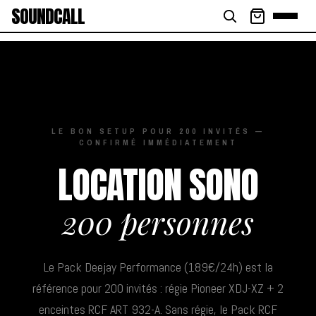
SOUNDCALL
LE BON SETUP POUR 200 INVITÉS —
CONFIRMÉ IMMÉDIATEMENT
LOCATION SONO
200 personnes
Le Pack Deejay Performance (189€/24h) est la
référence pour 200 invités : régie Pioneer XDJ-XZ + 2
enceintes RCF ART 932-A. Sans régie, le Pack RCF