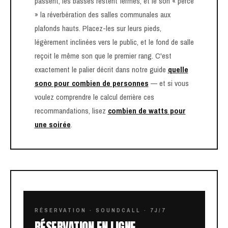
passent, les basses restent fermes, et le son « perce
» la réverbération des salles communales aux
plafonds hauts. Placez-les sur leurs pieds,
légèrement inclinées vers le public, et le fond de salle
reçoit le même son que le premier rang. C'est
exactement le palier décrit dans notre guide
quelle
sono pour combien de personnes
— et si vous
voulez comprendre le calcul derrière ces
recommandations, lisez
combien de watts pour
une soirée
.
RÉSERVATION · SOUNDCALL · 7J/7
RÉSERVATION EN LIGNE,