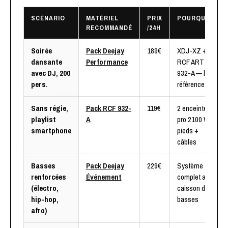
SCÉNARIO
MATÉRIEL
PRIX
POURQUOI
RECOMMANDÉ
/24H
Soirée
Pack Deejay
189€
XDJ-XZ + 2
dansante
Performance
RCF ART
avec DJ, 200
932-A — la
pers.
référence
Sans régie,
Pack RCF 932-
119€
2 enceintes
playlist
A
pro 2100 W +
smartphone
pieds +
câbles
Basses
Pack Deejay
229€
Système
renforcées
Événement
complet avec
(électro,
caisson de
hip-hop,
basses
afro)