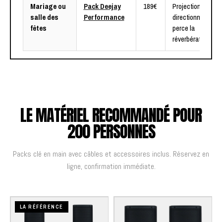
Mariage ou
Pack Deejay
189€
Projection
salle des
Performance
directionnelle,
fêtes
perce la
réverbération
LE MATÉRIEL RECOMMANDÉ POUR
200 PERSONNES
Packs clé en main avec câbles et accessoires inclus. Réservez en
ligne, confirmation immédiate.
LA RÉFÉRENCE