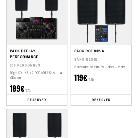
PACK DEEJAY
PACK RCF 932-A
PERFORMANCE
SANS RÉGIE
200 PERSONNES
2 enceintes pro 2100 W + pieds + câbles
Régie XDJ-XZ + 2 RCF ART 932-A — la
119€
référence
/24h
189€
/24h
RÉSERVER
RÉSERVER