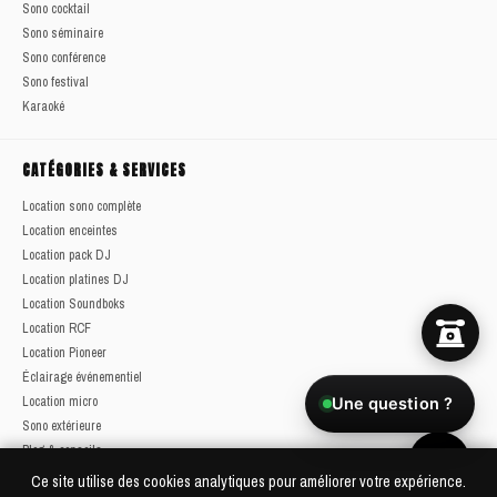
Sono cocktail
Sono séminaire
Sono conférence
Sono festival
Karaoké
CATÉGORIES & SERVICES
Location sono complète
Location enceintes
Location pack DJ
Location platines DJ
Location Soundboks
Location RCF
Location Pioneer
Éclairage événementiel
Location micro
Une question ?
Sono extérieure
Blog & conseils
Plan du site complet
Ce site utilise des cookies analytiques pour améliorer votre expérience.