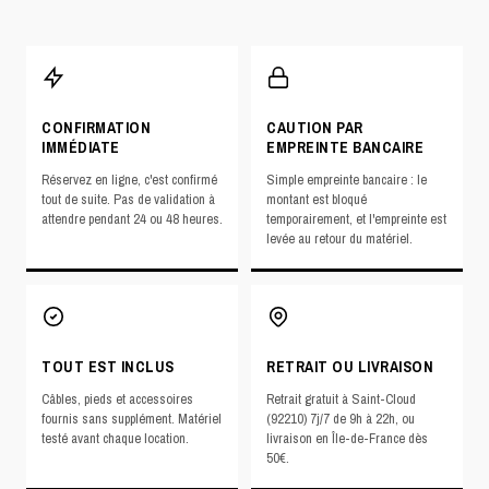
CONFIRMATION
CAUTION PAR
IMMÉDIATE
EMPREINTE BANCAIRE
Réservez en ligne, c'est confirmé
Simple empreinte bancaire : le
tout de suite. Pas de validation à
montant est bloqué
attendre pendant 24 ou 48 heures.
temporairement, et l'empreinte est
levée au retour du matériel.
TOUT EST INCLUS
RETRAIT OU LIVRAISON
Câbles, pieds et accessoires
Retrait gratuit à Saint-Cloud
fournis sans supplément. Matériel
(92210) 7j/7 de 9h à 22h, ou
testé avant chaque location.
livraison en Île-de-France dès
50€.