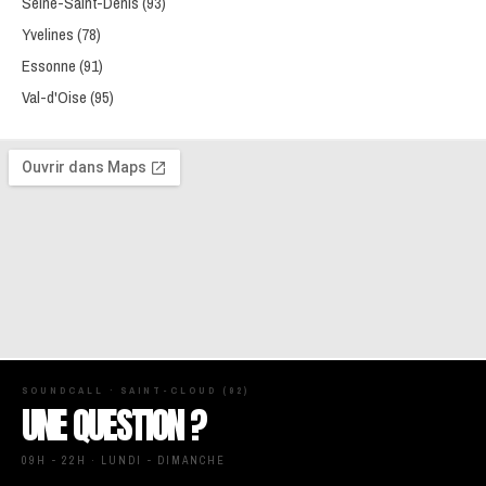
Seine-Saint-Denis (93)
Yvelines (78)
Essonne (91)
Val-d'Oise (95)
SOUNDCALL · SAINT-CLOUD (92)
UNE QUESTION ?
09H - 22H · LUNDI - DIMANCHE