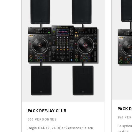
PACK 
PACK DEEJAY CLUB
250 PE
300 PERSONNES
Le systèm
Régie XDJ-XZ, 2 RCF et 2 caissons : le son
ou gala