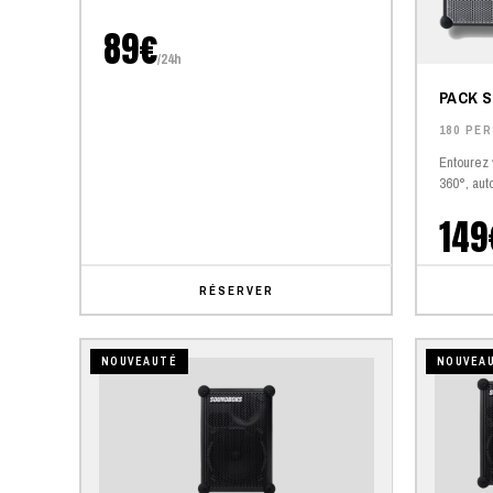
89€
/24h
PACK 
180 PE
Entourez 
360°, aut
149
RÉSERVER
NOUVEAUTÉ
NOUVEA