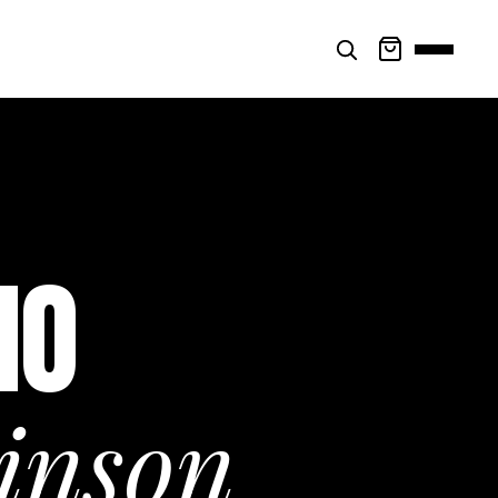
NO
binson