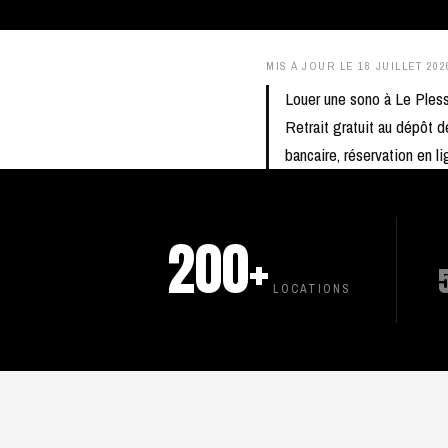
MIS À JOUR LE
18 JUILLET 202
Louer une sono à Le Ples
Retrait gratuit au dépôt d
bancaire, réservation en
200+
LOCATIONS