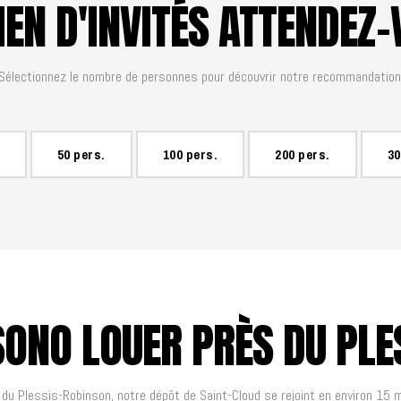
EN D'INVITÉS ATTENDEZ-
Sélectionnez le nombre de personnes pour découvrir notre recommandation
50 pers.
100 pers.
200 pers.
30
SONO LOUER PRÈS DU PLE
du Plessis-Robinson, notre dépôt de Saint-Cloud se rejoint en environ 15 