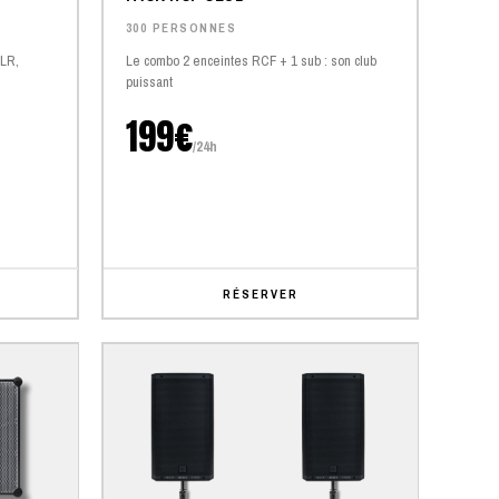
300 PERSONNES
XLR,
Le combo 2 enceintes RCF + 1 sub : son club
puissant
199€
/24h
RÉSERVER