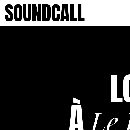
SOUNDCALL
L
À
Le 