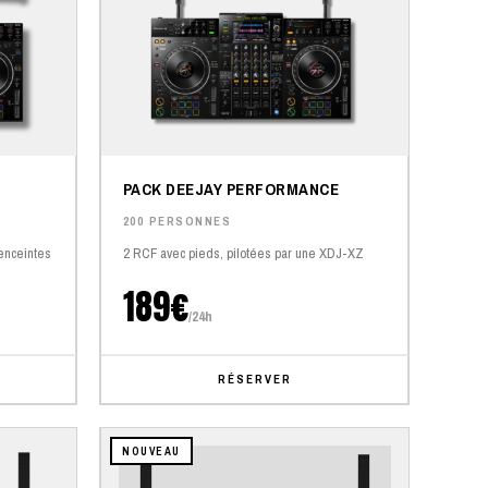
PACK DEEJAY PERFORMANCE
200 PERSONNES
enceintes
2 RCF avec pieds, pilotées par une XDJ-XZ
189€
/24h
RÉSERVER
NOUVEAU