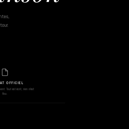
ntes,
tour.
AT OFFICIEL
nt. Tout est écrit, rien n'est
flou.