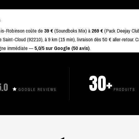
6
sis-Robinson coûte de
39 €
(Soundboks Mix) à
269 €
(Pack Deejay Club
e Saint-Cloud (92210), à 9 km (15 min), livraison dès 50 € aller-retour. 
 ligne immédiate —
5,0/5 sur Google (50 avis)
.
30+
5.0
GOOGLE REVIEWS
PRODUITS