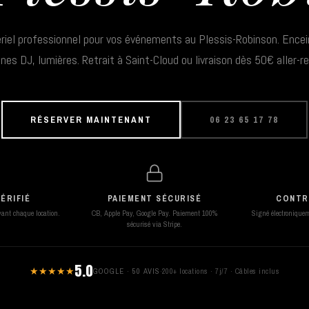
riel professionnel pour vos événements au Plessis-Robinson. Encei
ines DJ, lumières. Retrait à Saint-Cloud ou livraison dès 50€ aller-re
RÉSERVER MAINTENANT
06 23 65 17 78
ÉRIFIÉ
PAIEMENT SÉCURISÉ
CONTR
avant chaque location.
CB, Apple Pay, Google Pay. Paiement 100%
Signé électroniqueme
sécurisé via Stripe.
5.0
★★★★★
GOOGLE · 50 AVIS
·
200+ locations · 7j/7 · Câbles inclus