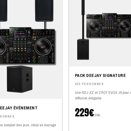
PACK DEEJAY SIGNATURE
250 PERSONNES
Une XDJ-XZ et 2 RCF EVOX J9 pour 
diffusion élégante
DEEJAY ÉVÉNEMENT
229€
/24h
RSONNES
e complet des pros, idéal en mariage