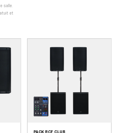
e salle.
atuit et
PACK RCF CLUB