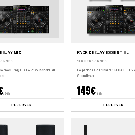
EEJAY MIX
PACK DEEJAY ESSENTIEL
SONNES
100 PERSONNES
soirées : régie DJ + 2 Soundboks au
Le pack des débutants : régie DJ + 2 
ant
Soundboks
€
149€
/24h
/24h
RÉSERVER
RÉSERVER