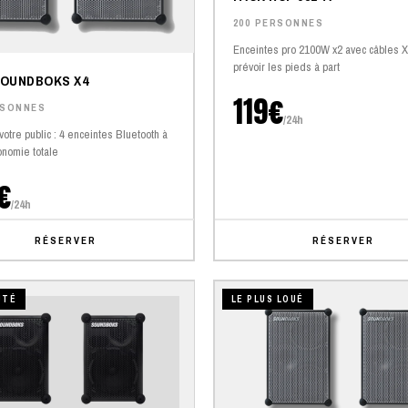
200 PERSONNES
Enceintes pro 2100W x2 avec câbles 
prévoir les pieds à part
SOUNDBOKS X4
119€
RSONNES
/24h
votre public : 4 enceintes Bluetooth à
onomie totale
€
/24h
RÉSERVER
RÉSERVER
UTÉ
LE PLUS LOUÉ