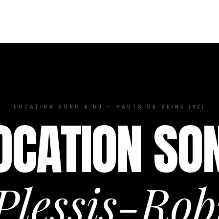
LOCATION SONO & DJ — HAUTS-DE-SEINE (92)
OCATION SO
Plessis-Ro