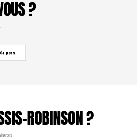
VOUS ?
.
0+ pers.
SSIS-ROBINSON ?
minutes.