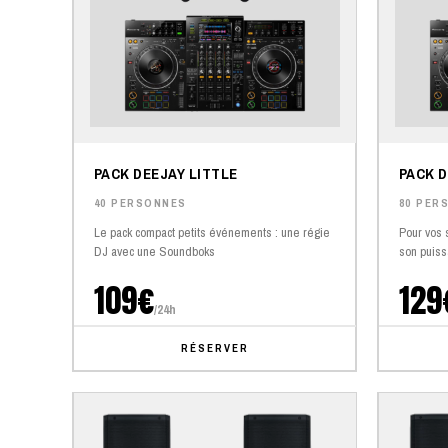
PACK DEEJAY LITTLE
PACK D
40 PERSONNES
80 PER
Le pack compact petits événements : une régie
Pour vos 
DJ avec une Soundboks
son puiss
109€
129
/24h
RÉSERVER