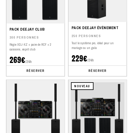
PACK DEEJAY ÉVÉNEMENT
PACK DEEJAY CLUB
250 PERSONNES
300 PERSONNES
Tout le système pro, idéal pour un
Régie XDJ-XZ + paire de RCF + 2
mariage ou un gala
caissons, esprit club
229€
269€
/24h
/24h
RÉSERVER
RÉSERVER
NOUVEAU