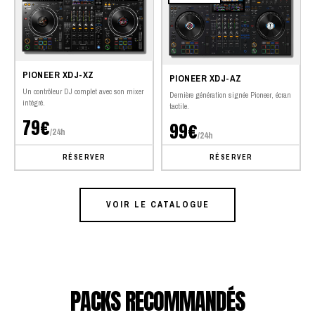
PIONEER XDJ-XZ
PIONEER XDJ-AZ
Un contrôleur DJ complet avec son mixer
Dernière génération signée Pioneer, écran
intégré.
tactile.
79€
99€
/24h
/24h
RÉSERVER
RÉSERVER
VOIR LE CATALOGUE
PACKS RECOMMANDÉS