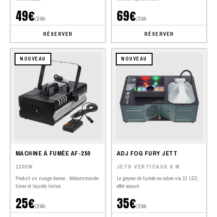
49€
69€
/24h
/24h
RÉSERVER
RÉSERVER
NOUVEAU
NOUVEAU
MACHINE À FUMÉE AF-250
ADJ FOG FURY JETT
1300W
JETS VERTICAUX 6 M
Produit un nuage dense ; télécommande
Le geyser de fumée se colore via 12 LED,
timer et liquide inclus
effet waouh
25€
35€
/24h
/24h