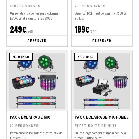
350 PERSONNES
250 PERSONNES
Un son de club délivré par 2 colonnes
Deux 15" RCF haut de gamme, 4200 W
EVOX J9 et 2 caissons SUB 905
au total
249€
189€
/24h
/24h
RÉSERVER
RÉSERVER
NOUVEAU
NOUVEAU
PACK ÉCLAIRAGE MIX
PACK ÉCLAIRAGE MIX FUMÉE
80 PERSONNES
EFFET BOÎTE DE NUIT
L'ambiance soirée garantie par 2 jeux de
Un éclairage complet et une machine à
lumière LED
fumée, liquide fourni