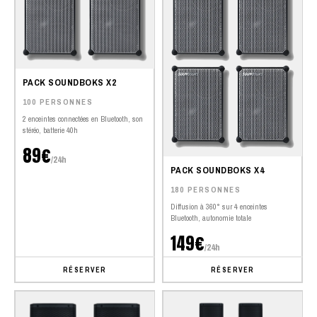
PACK SOUNDBOKS X2
100 PERSONNES
2 enceintes connectées en Bluetooth, son
stéréo, batterie 40h
89€
/24h
PACK SOUNDBOKS X4
180 PERSONNES
Diffusion à 360° sur 4 enceintes
Bluetooth, autonomie totale
149€
/24h
RÉSERVER
RÉSERVER