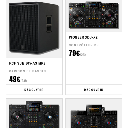
PIONEER XDJ-XZ
CONTRÔLEUR DJ
79€
/24h
RCF SUB 905-AS MK3
CAISSON DE BASSES
49€
/24h
DÉCOUVRIR
DÉCOUVRIR