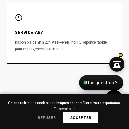
SERVICE 7J/7
Disponible de 9h à 22h, week-ends inclus. Réponse rapide
pour vos urgences last-minute.
Une question ?
POURQUOI SOUNDCALL
Ce site utilise des cookies analytiques pour améliorer votre expérience.
LA RÉFÉRENCE SONO À NEUILLY-SUR-
En savoir plus
MARNE
Dès 49€/24h
REFUSER
ACCEPTER
RÉSERVER
Retrait à Saint-Cloud