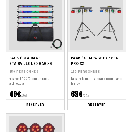
PACK ÉCLAIRAGE
PACK ÉCLAIRAGE BOSSFX1
STAIRVILLE LED BAR X4
PRO X2
150 PERSONNES
150 PERSONNES
4 barres LED 240 pour un rendu
La paire de multi-faisceaux pro qui lance
architectural
le show
49€
69€
/24h
/24h
RÉSERVER
RÉSERVER