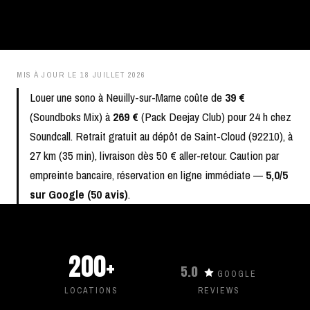
MIS À JOUR LE
18 JUILLET 2026
Louer une sono à Neuilly-sur-Marne coûte de
39 €
(Soundboks Mix) à
269 €
(Pack Deejay Club) pour 24 h chez
Soundcall. Retrait gratuit au dépôt de Saint-Cloud (92210), à
27 km (35 min), livraison dès 50 € aller-retour. Caution par
empreinte bancaire, réservation en ligne immédiate —
5,0/5
sur Google (50 avis)
.
200+
5.0
GOOGLE
LOCATIONS
REVIEWS