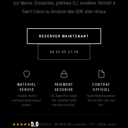
sur-Marne. Enceintes, platines DJ, lumières. Retrait à
Saint-Cloud ou livraison dès 50€ aller-retour.
RÉSERVER MAINTENANT
06 23 65 17 78
MATÉRIEL
PAIEMENT
CONTRAT
VÉRIFIÉ
SÉCURISÉ
OFFICIEL
Inspecté, testé et
CB, Apple Pay, Google
Signé électroniquement.
configuré avant chaque
Pay. Paiement 100%
Tout est écrit, rien n'est
location.
sécurisé via Stripe.
flou.
5.0
★★★★★
GOOGLE · 50 AVIS
·
200+ locations · 7j/7 · Câbles inclus