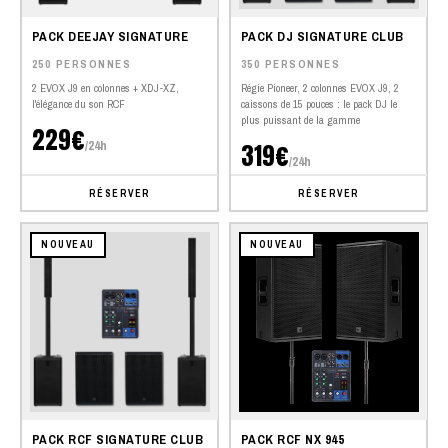
PACK DEEJAY SIGNATURE
PACK DJ SIGNATURE CLUB
250 PERSONNES
350 PERSONNES
2 EVOX J9 en colonnes + XDJ-XZ,
Régie Pioneer, 2 colonnes EVOX J9, 2
l'élégance du son RCF
caissons de 15 pouces : le pack DJ le
plus puissant de la gamme
229€
/24h
319€
/24h
RÉSERVER
RÉSERVER
NOUVEAU
NOUVEAU
PACK RCF SIGNATURE CLUB
PACK RCF NX 945