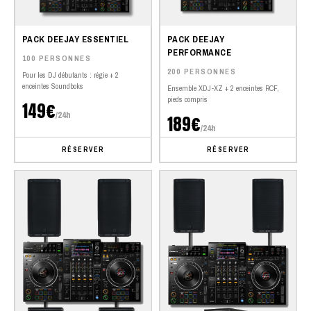
PACK DEEJAY ESSENTIEL
PACK DEEJAY
PERFORMANCE
100 PERSONNES
200 PERSONNES
Pour les DJ débutants : régie + 2
enceintes Soundboks
Ensemble XDJ-XZ + 2 enceintes RCF,
pieds compris
149€
/24h
189€
/24h
RÉSERVER
RÉSERVER