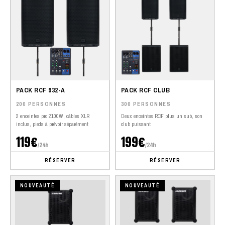
PACK RCF 932-A
PACK RCF CLUB
200 PERSONNES
300 PERSONNES
2 enceintes pro 2100W, câbles XLR
Deux enceintes RCF plus un sub, son
inclus, pieds à prévoir séparément
club puissant
119€
199€
/24h
/24h
RÉSERVER
RÉSERVER
NOUVEAUTÉ
NOUVEAUTÉ