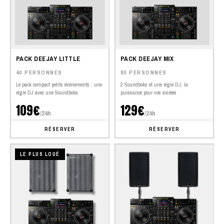
PACK DEEJAY LITTLE
PACK DEEJAY MIX
40 PERSONNES
80 PERSONNES
Le pack compact petits événements : une
2 Soundboks et une régie DJ, la
régie DJ avec une Soundboks
puissance pour vos soirées
109€
129€
/24h
/24h
RÉSERVER
RÉSERVER
LE PLUS LOUÉ