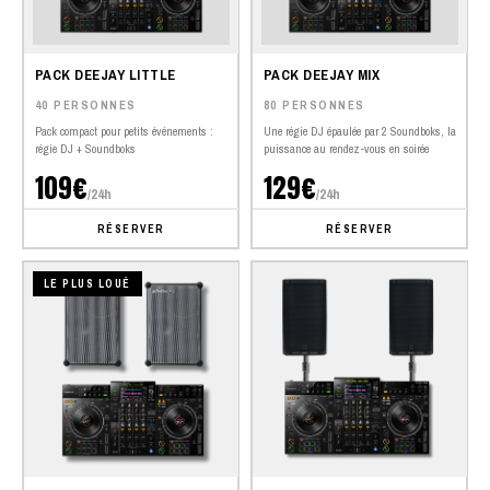
PACK DEEJAY LITTLE
PACK DEEJAY MIX
40 PERSONNES
80 PERSONNES
Pack compact pour petits événements :
Une régie DJ épaulée par 2 Soundboks, la
régie DJ + Soundboks
puissance au rendez-vous en soirée
109€
129€
/24h
/24h
RÉSERVER
RÉSERVER
LE PLUS LOUÉ