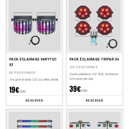
PACK ÉCLAIRAGE VARYTEC
PACK ÉCLAIRAGE TRIPAR X4
X2
120 PERSONNES
60 PERSONNES
Quatre projecteurs LED RGB, l'ambiance
lumineuse des pros
Une paire de derby LED aux effets colorés
39€
19€
/24h
/24h
RÉSERVER
RÉSERVER