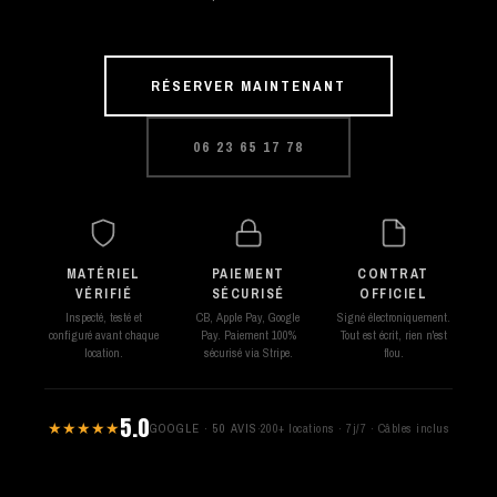
RÉSERVER MAINTENANT
06 23 65 17 78
MATÉRIEL
PAIEMENT
CONTRAT
VÉRIFIÉ
SÉCURISÉ
OFFICIEL
Inspecté, testé et
CB, Apple Pay, Google
Signé électroniquement.
configuré avant chaque
Pay. Paiement 100%
Tout est écrit, rien n'est
location.
sécurisé via Stripe.
flou.
5.0
★★★★★
GOOGLE · 50 AVIS
·
200+ locations · 7j/7 · Câbles inclus