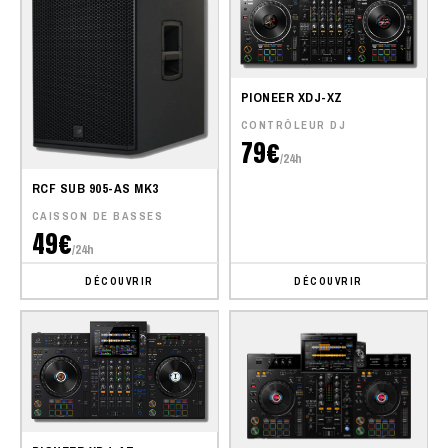
PIONEER XDJ-XZ
CONTRÔLEUR DJ
79€
/24h
RCF SUB 905-AS MK3
CAISSON DE BASSES
49€
/24h
DÉCOUVRIR
DÉCOUVRIR