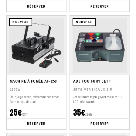
RÉSERVER
RÉSERVER
NOUVEAU
NOUVEAU
MACHINE À FUMÉE AF-250
ADJ FOG FURY JETT
1300W
JETS VERTICAUX 6 M
Un nuage dense, télécommande timer
Jet de fumée façon geyser coloré par 12
fournie, liquide aussi
LED, effet waouh
25€
35€
/24h
/24h
RÉSERVER
RÉSERVER