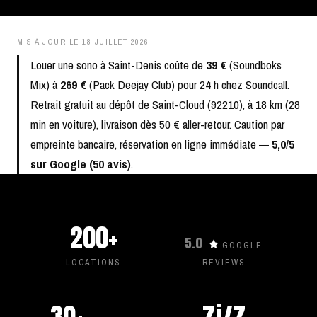
MIS À JOUR LE
18 JUILLET 2026
Louer une sono à Saint-Denis coûte de
39 €
(Soundboks
Mix) à
269 €
(Pack Deejay Club) pour 24 h chez Soundcall.
Retrait gratuit au dépôt de Saint-Cloud (92210), à 18 km (28
min en voiture), livraison dès 50 € aller-retour. Caution par
empreinte bancaire, réservation en ligne immédiate —
5,0/5
sur Google (50 avis)
.
200+
5.0
GOOGLE
LOCATIONS
REVIEWS