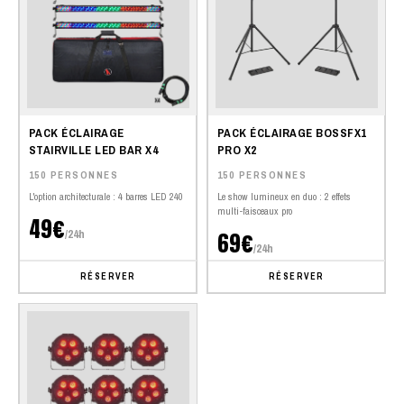
PACK ÉCLAIRAGE
PACK ÉCLAIRAGE BOSSFX1
STAIRVILLE LED BAR X4
PRO X2
150 PERSONNES
150 PERSONNES
L'option architecturale : 4 barres LED 240
Le show lumineux en duo : 2 effets
multi-faisceaux pro
49€
/24h
69€
/24h
RÉSERVER
RÉSERVER