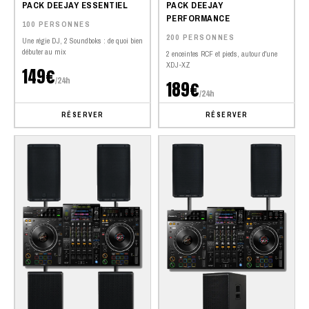
PACK DEEJAY ESSENTIEL
PACK DEEJAY
PERFORMANCE
100 PERSONNES
200 PERSONNES
Une régie DJ, 2 Soundboks : de quoi bien
débuter au mix
2 enceintes RCF et pieds, autour d'une
XDJ-XZ
149€
/24h
189€
/24h
RÉSERVER
RÉSERVER