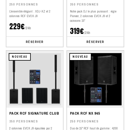
250 PERSONNES
350 PERSONNES
L'ensemble élégant : XDJ-XZ et 2
Notre pack DJ le plus puissant : régie
colonnes RCF EVOX J9
Pioneer, 2 colonnes EVOX J9 et 2
caissons 15"
229€
/24h
319€
/24h
RÉSERVER
RÉSERVER
NOUVEAU
NOUVEAU
PACK RCF SIGNATURE CLUB
PACK RCF NX 945
350 PERSONNES
250 PERSONNES
2 colonnes EVOX J9 épaulées par 2
Duo de 15" RCF haut de gamme : 4200