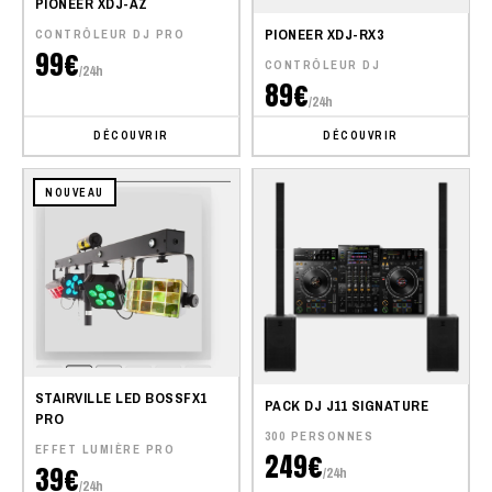
PIONEER XDJ-AZ
PIONEER XDJ-RX3
CONTRÔLEUR DJ PRO
99€
CONTRÔLEUR DJ
/24h
89€
/24h
DÉCOUVRIR
DÉCOUVRIR
NOUVEAU
STAIRVILLE LED BOSSFX1
PACK DJ J11 SIGNATURE
PRO
300 PERSONNES
EFFET LUMIÈRE PRO
249€
39€
/24h
/24h