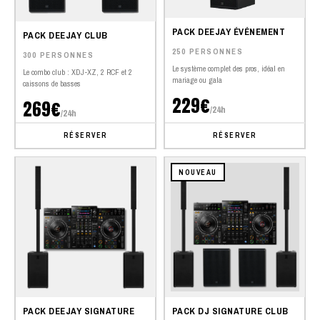
PACK DEEJAY ÉVÉNEMENT
PACK DEEJAY CLUB
250 PERSONNES
300 PERSONNES
Le système complet des pros, idéal en
Le combo club : XDJ-XZ, 2 RCF et 2
mariage ou gala
caissons de basses
229€
269€
/24h
/24h
RÉSERVER
RÉSERVER
NOUVEAU
PACK DEEJAY SIGNATURE
PACK DJ SIGNATURE CLUB