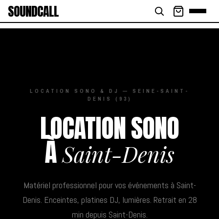
SOUNDCALL
LOCATION SONO & DJ — SEINE-SAINT-
DENIS (93)
LOCATION SONO
À
Saint-Denis
Matériel professionnel pour vos événements à Saint-
Denis. Enceintes, platines DJ, lumières. Retrait en 28
min depuis Saint-Denis.