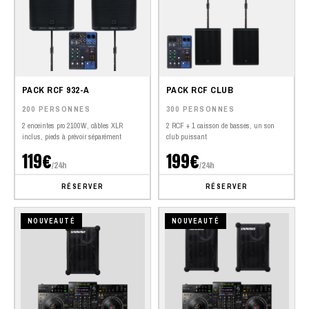
PACK RCF 932-A
PACK RCF CLUB
200 PERSONNES
300 PERSONNES
2 enceintes pro 2100W, câbles XLR
2 RCF + 1 caisson de basses, un son
inclus, pieds à prévoir séparément
club puissant
119€
199€
/24h
/24h
RÉSERVER
RÉSERVER
NOUVEAUTÉ
NOUVEAUTÉ