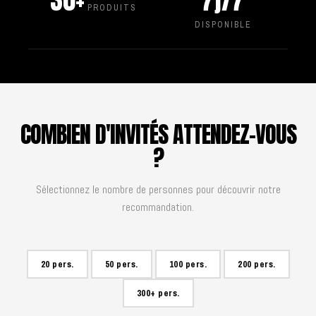
30+
7j/7
PRODUITS
DISPONIBLE
COMBIEN D'INVITÉS ATTENDEZ-VOUS
?
Sélectionnez le nombre de personnes pour découvrir notre
recommandation.
20 pers.
50 pers.
100 pers.
200 pers.
300+ pers.