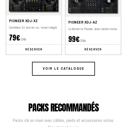
PIONEER XDJ-XZ
PIONEER XDJ-AZ
Contrôleur DJ tout-en-un, mixer intégré.
Le dernier cri Pioneer, écran tactile inclus.
79€
99€
/24h
/24h
RÉSERVER
RÉSERVER
VOIR LE CATALOGUE
PACKS RECOMMANDÉS
Packs clé en main avec câbles, pieds et accessoires inclus.