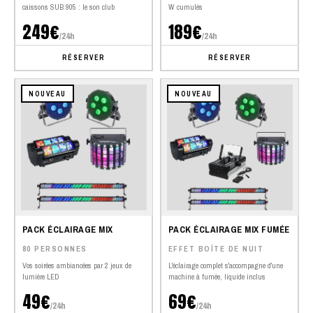
caissons SUB 905 : le son club
W cumulés
249€
189€
/24h
/24h
RÉSERVER
RÉSERVER
NOUVEAU
NOUVEAU
PACK ÉCLAIRAGE MIX
PACK ÉCLAIRAGE MIX FUMÉE
80 PERSONNES
EFFET BOÎTE DE NUIT
Vos soirées ambiancées par 2 jeux de
L'éclairage complet s'accompagne d'une
lumière LED
machine à fumée, liquide inclus
49€
69€
/24h
/24h