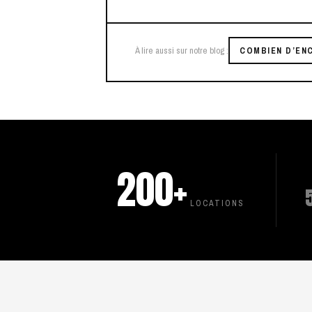
À lire aussi sur notre blog :
COMBIEN D’ENC
200+
LOCATIONS