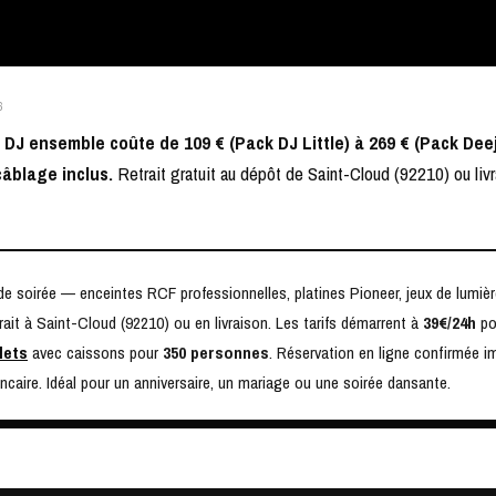
6
 DJ ensemble coûte de 109 € (Pack DJ Little) à 269 € (Pack Deej
câblage inclus.
Retrait gratuit au dépôt de Saint-Cloud (92210) ou liv
 de soirée — enceintes RCF professionnelles, platines Pioneer, jeux de lumi
trait à Saint-Cloud (92210) ou en livraison. Les tarifs démarrent à
39€/24h
pou
lets
avec caissons pour
350 personnes
. Réservation en ligne confirmée i
ncaire. Idéal pour un anniversaire, un mariage ou une soirée dansante.