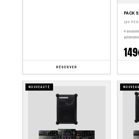
PACK 
180 PE
4 enceint
autonomie
149
RÉSERVER
NOUVEAUTÉ
NOUVEA