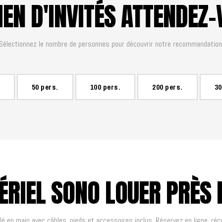
EN D'INVITÉS ATTENDEZ-
Sélectionnez le nombre de personnes pour découvrir notre recommandation
50 pers.
100 pers.
200 pers.
30
RIEL SONO LOUER PRÈS 
lé en main avec câbles, pieds et accessoires inclus. Réservez en ligne, réc