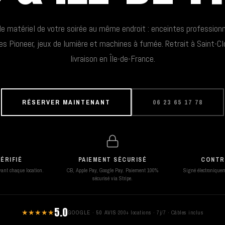
le matériel de votre soirée au même endroit : enceintes professionn
es Pioneer, jeux de lumière et machines à fumée. Retrait à Saint-C
livraison en Île-de-France.
RÉSERVER MAINTENANT
06 23 65 17 78
ÉRIFIÉ
PAIEMENT SÉCURISÉ
CONTR
avant chaque location.
CB, Apple Pay, Google Pay. Paiement 100%
Signé électroniqueme
sécurisé via Stripe.
5.0
★★★★★
GOOGLE · 50 AVIS
·
200+ locations · 7j/7 · Câbles inclus