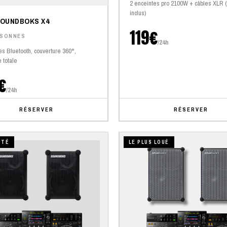
2 enceintes pro 2100W + câbles XLR 
inclus)
SOUNDBOKS X4
119€
RSONNES
/24h
es Bluetooth, couverture 360°,
 totale
€
/24h
RÉSERVER
RÉSERVER
UTÉ
LE PLUS LOUÉ