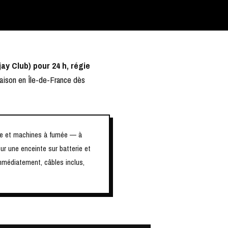
ay Club) pour 24 h, régie
raison en Île-de-France dès
ère et machines à fumée — à
r une enceinte sur batterie et
mmédiatement, câbles inclus,