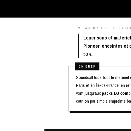
MIS À JOUR LE
25 JUILLET 202
Louer sono et matériel
Pioneer, enceintes et 
50 €.
EN BREF
Soundcall loue tout le matériel
Paris et en Île-de-France, en re
vont jusqu'aux
packs DJ comp
caution par simple empreinte ba