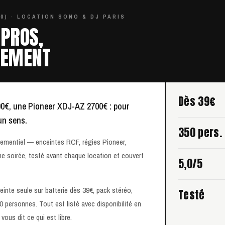
0) · LOCATION SONO & DJ PARIS
 PROS,
SEMENT
Dès 39€
0€, une Pioneer XDJ-AZ 2700€ : pour
un sens.
350 pers.
nementiel — enceintes RCF, régies Pioneer,
ne soirée, testé avant chaque location et couvert
5,0/5
inte seule sur batterie dès 39€, pack stéréo,
Testé
personnes. Tout est listé avec disponibilité en
vous dit ce qui est libre.