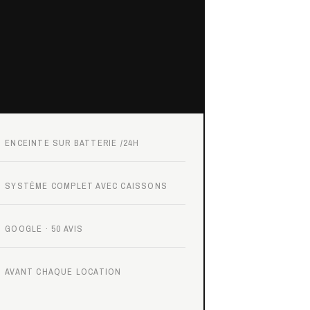
ENCEINTE SUR BATTERIE /24H
SYSTÈME COMPLET AVEC CAISSONS
GOOGLE · 50 AVIS
AVANT CHAQUE LOCATION