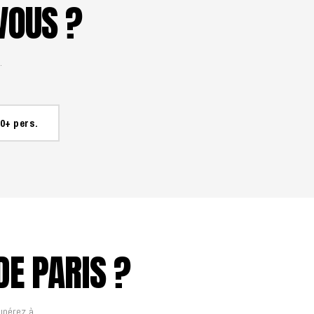
VOUS ?
.
0+ pers.
DE PARIS ?
upérez à