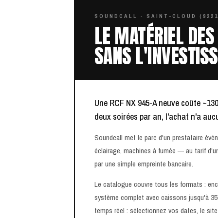
SOUNDCALL · SAINT-CLOUD (9221
LE MATÉRIEL DES
SANS L'INVESTIS
Une RCF NX 945-A neuve coûte ~130
deux soirées par an, l'achat n'a auc
Soundcall met le parc d'un prestataire évé
éclairage, machines à fumée — au tarif d'u
par une simple empreinte bancaire.
Le catalogue couvre tous les formats : ence
système complet avec caissons jusqu'à 350 
temps réel : sélectionnez vos dates, le site 