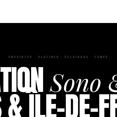
ENCEINTES · PLATINES · ÉCLAIRAGE · FUMÉE
TION
Sono 
 & ÎLE-DE-