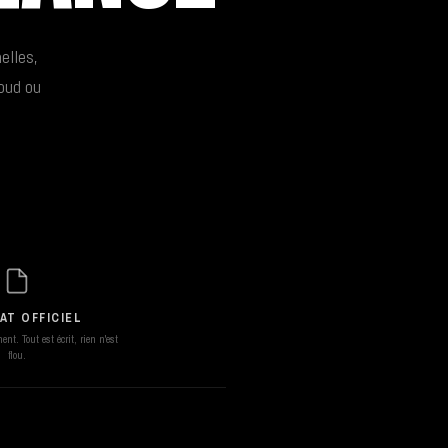
elles,
loud ou
AT OFFICIEL
nt. Tout est écrit, rien n'est
flou.