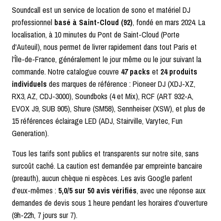
Soundcall est un service de location de sono et matériel DJ
professionnel
basé à Saint-Cloud (92)
, fondé en mars 2024. La
localisation, à 10 minutes du Pont de Saint-Cloud (Porte
d'Auteuil), nous permet de livrer rapidement dans tout Paris et
l'Île-de-France, généralement le jour même ou le jour suivant la
commande. Notre catalogue couvre
47 packs
et
24 produits
individuels
des marques de référence : Pioneer DJ (XDJ-XZ,
RX3, AZ, CDJ-3000), Soundboks (4 et Mix), RCF (ART 932-A,
EVOX J9, SUB 905), Shure (SM58), Sennheiser (XSW), et plus de
15 références éclairage LED (ADJ, Stairville, Varytec, Fun
Generation).
Tous les tarifs sont publics et transparents sur notre site, sans
surcoût caché. La caution est demandée par empreinte bancaire
(preauth), aucun chèque ni espèces. Les avis Google parlent
d'eux-mêmes :
5,0/5 sur 50 avis vérifiés
, avec une réponse aux
demandes de devis sous 1 heure pendant les horaires d'ouverture
(9h-22h, 7 jours sur 7).