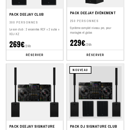
PACK DEEJAY ÉVÉNEMENT
PACK DEEJAY CLUB
250 PERSONNES
300 PERSONNES
Système complet niveau pro, pour
Le son club : 2 enceintes RCF + 2 subs +
mariages et galas
XDJ-XZ
229€
269€
/24h
/24h
RÉSERVER
RÉSERVER
NOUVEAU
PACK DEEJAY SIGNATURE
PACK DJ SIGNATURE CLUB