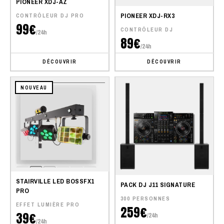
PIONEER XDJ-AZ
PIONEER XDJ-RX3
CONTRÔLEUR DJ PRO
99€
CONTRÔLEUR DJ
/24h
89€
/24h
DÉCOUVRIR
DÉCOUVRIR
NOUVEAU
STAIRVILLE LED BOSSFX1
PACK DJ J11 SIGNATURE
PRO
300 PERSONNES
EFFET LUMIÈRE PRO
259€
39€
/24h
/24h