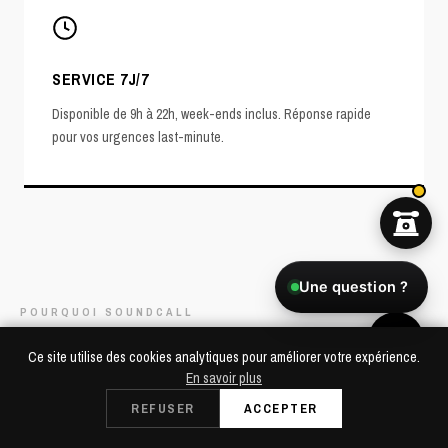
SERVICE 7J/7
Disponible de 9h à 22h, week-ends inclus. Réponse rapide
pour vos urgences last-minute.
Une question ?
POURQUOI SOUNDCALL
LA RÉFÉRENCE SONO À MEUDON
Ce site utilise des cookies analytiques pour améliorer votre expérience.
En savoir plus
Vous organisez un événement à Meudon ? Notre point de retrait à
Dès 49€/24h
REFUSER
ACCEPTER
RÉSERVER
Saint-Cloud est facilement accessible et la livraison est possible
Retrait à Saint-Cloud