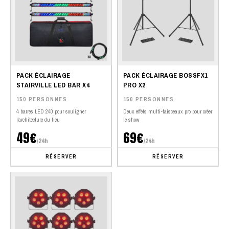
PACK ÉCLAIRAGE
PACK ÉCLAIRAGE BOSSFX1
STAIRVILLE LED BAR X4
PRO X2
150 PERSONNES
150 PERSONNES
4 barres LED 240 pour souligner
Deux effets multi-faisceaux pro pour créer
l'architecture du lieu
le show
49€
69€
/24h
/24h
RÉSERVER
RÉSERVER