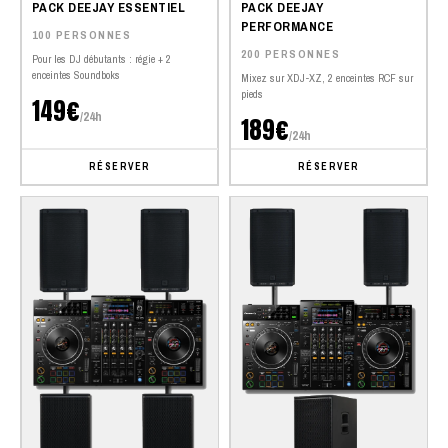
PACK DEEJAY ESSENTIEL
PACK DEEJAY
PERFORMANCE
100 PERSONNES
200 PERSONNES
Pour les DJ débutants : régie + 2
enceintes Soundboks
Mixez sur XDJ-XZ, 2 enceintes RCF sur
pieds
149€
/24h
189€
/24h
RÉSERVER
RÉSERVER