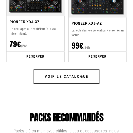
PIONEER XDJ-XZ
PIONEER XDJ-AZ
Un seul appareil : contrôleur DJ avec
La toute dernière génération Pioneer, écran
mixer intégré.
tactile.
79€
99€
/24h
/24h
RÉSERVER
RÉSERVER
VOIR LE CATALOGUE
PACKS RECOMMANDÉS
Packs clé en main avec câbles, pieds et accessoires inclus.