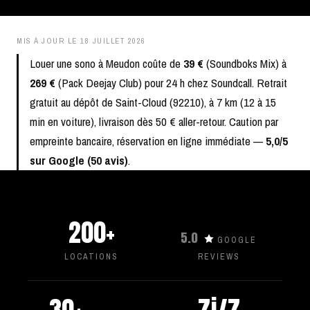
MIS À JOUR LE
18 JUILLET 2026
Louer une sono à Meudon coûte de
39 €
(Soundboks Mix) à
269 €
(Pack Deejay Club) pour 24 h chez Soundcall. Retrait
gratuit au dépôt de Saint-Cloud (92210), à 7 km (12 à 15
min en voiture), livraison dès 50 € aller-retour. Caution par
empreinte bancaire, réservation en ligne immédiate —
5,0/5
sur Google (50 avis)
.
200+
5.0
GOOGLE
LOCATIONS
REVIEWS