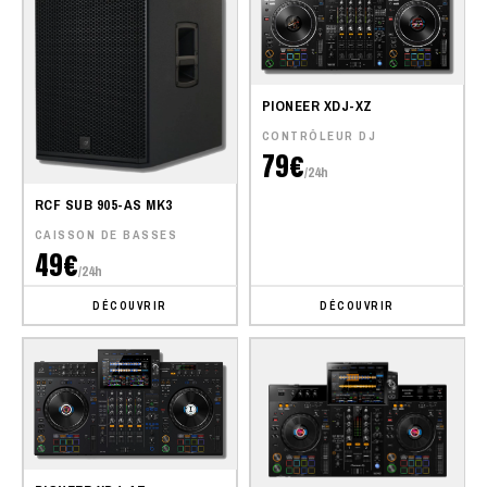
PIONEER XDJ-XZ
CONTRÔLEUR DJ
79€
/24h
RCF SUB 905-AS MK3
CAISSON DE BASSES
49€
/24h
DÉCOUVRIR
DÉCOUVRIR