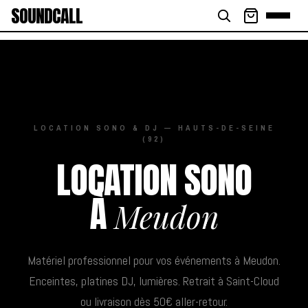
SOUNDCALL
LOCATION SONO & DJ — HAUTS-DE-SEINE
(92)
LOCATION SONO
À
Meudon
Matériel professionnel pour vos événements à Meudon.
Enceintes, platines DJ, lumières. Retrait à Saint-Cloud
ou livraison dès 50€ aller-retour.