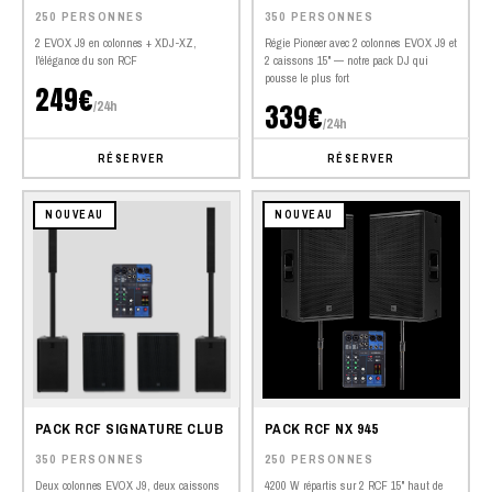
250 PERSONNES
350 PERSONNES
2 EVOX J9 en colonnes + XDJ-XZ,
Régie Pioneer avec 2 colonnes EVOX J9 et
l'élégance du son RCF
2 caissons 15" — notre pack DJ qui
pousse le plus fort
249€
/24h
339€
/24h
RÉSERVER
RÉSERVER
NOUVEAU
NOUVEAU
PACK RCF SIGNATURE CLUB
PACK RCF NX 945
350 PERSONNES
250 PERSONNES
Deux colonnes EVOX J9, deux caissons
4200 W répartis sur 2 RCF 15" haut de