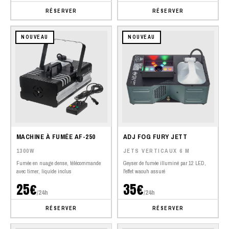
RÉSERVER
RÉSERVER
NOUVEAU
NOUVEAU
MACHINE À FUMÉE AF-250
ADJ FOG FURY JETT
1300W
JETS VERTICAUX 6 M
Fumée en nuage dense, télécommande
Geyser de fumée illuminé par 12 LED,
avec timer, liquide inclus
l'effet waouh assuré
25€
35€
/24h
/24h
RÉSERVER
RÉSERVER