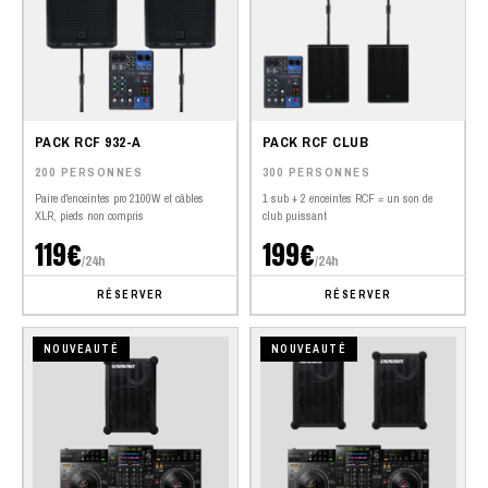
PACK RCF 932-A
PACK RCF CLUB
200 PERSONNES
300 PERSONNES
Paire d'enceintes pro 2100W et câbles
1 sub + 2 enceintes RCF = un son de
XLR, pieds non compris
club puissant
119€
199€
/24h
/24h
RÉSERVER
RÉSERVER
NOUVEAUTÉ
NOUVEAUTÉ