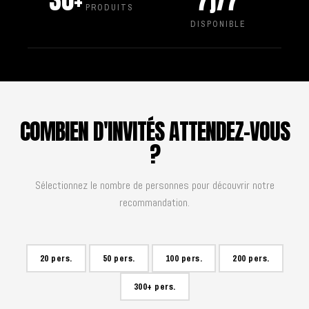
30+
7j/7
PRODUITS
DISPONIBLE
COMBIEN D'INVITÉS ATTENDEZ-VOUS
?
Sélectionnez le nombre de personnes pour découvrir notre
recommandation.
20 pers.
50 pers.
100 pers.
200 pers.
300+ pers.