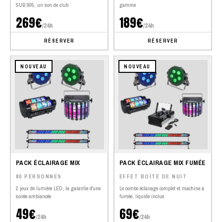
SUB 905, un son de club
gamme
269€
189€
/24h
/24h
RÉSERVER
RÉSERVER
NOUVEAU
NOUVEAU
PACK ÉCLAIRAGE MIX
PACK ÉCLAIRAGE MIX FUMÉE
80 PERSONNES
EFFET BOÎTE DE NUIT
2 jeux de lumière LED, la garantie d'une
Le combo éclairage complet et machine à
soirée ambiancée
fumée, liquide inclus
49€
69€
/24h
/24h