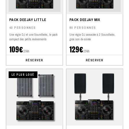
PACK DEEJAY LITTLE
PACK DEEJAY MIX
40 PERSONNES
80 PERSONNES
Une régie DJ et une Soundboks, le pack
Une régie DJ associée à 2 Soundboks,
compact des petits événements
gros son de soirée
109€
129€
/24h
/24h
RÉSERVER
RÉSERVER
LE PLUS LOUÉ