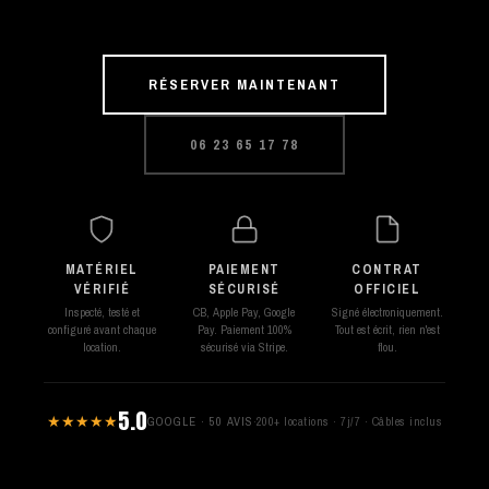
RÉSERVER MAINTENANT
06 23 65 17 78
MATÉRIEL
PAIEMENT
CONTRAT
VÉRIFIÉ
SÉCURISÉ
OFFICIEL
Inspecté, testé et
CB, Apple Pay, Google
Signé électroniquement.
configuré avant chaque
Pay. Paiement 100%
Tout est écrit, rien n'est
location.
sécurisé via Stripe.
flou.
5.0
★★★★★
GOOGLE · 50 AVIS
·
200+ locations · 7j/7 · Câbles inclus