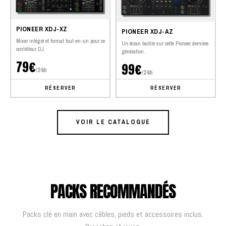
PIONEER XDJ-XZ
PIONEER XDJ-AZ
Mixer intégré et format tout-en-un pour ce
Un écran tactile sur cette Pioneer dernière
contrôleur DJ.
génération.
79€
99€
/24h
/24h
RÉSERVER
RÉSERVER
VOIR LE CATALOGUE
PACKS RECOMMANDÉS
Packs clé en main avec câbles, pieds et accessoires inclus.