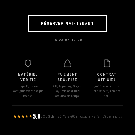
RÉSERVER MAINTENANT
06 23 65 17 78
MATÉRIEL
PAIEMENT
CONTRAT
VÉRIFIÉ
SÉCURISÉ
OFFICIEL
Inspecté, testé et
CB, Apple Pay, Google
Signé électroniquement.
configuré avant chaque
Pay. Paiement 100%
Tout est écrit, rien n'est
location.
sécurisé via Stripe.
flou.
5.0
★★★★★
GOOGLE · 50 AVIS
·
200+ locations · 7j/7 · Câbles inclus