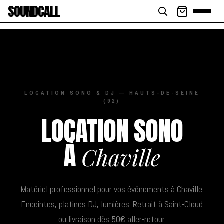
SOUNDCALL
LOCATION SONO & DJ — HAUTS-DE-SEINE
(92)
LOCATION SONO
À
Chaville
Matériel professionnel pour vos événements à Chaville.
Enceintes, platines DJ, lumières. Retrait à Saint-Cloud
ou livraison dès 50€ aller-retour.