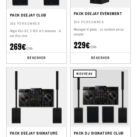
PACK DEEJAY ÉVÉNEMENT
PACK DEEJAY CLUB
250 PERSONNES
300 PERSONNES
Mariages et galas : un système pro au
Régie XDJ-XZ, 2 RCF et 2 caissons : le
complet
son d'un club
229€
269€
/24h
/24h
RÉSERVER
RÉSERVER
NOUVEAU
PACK DEEJAY SIGNATURE
PACK DJ SIGNATURE CLUB