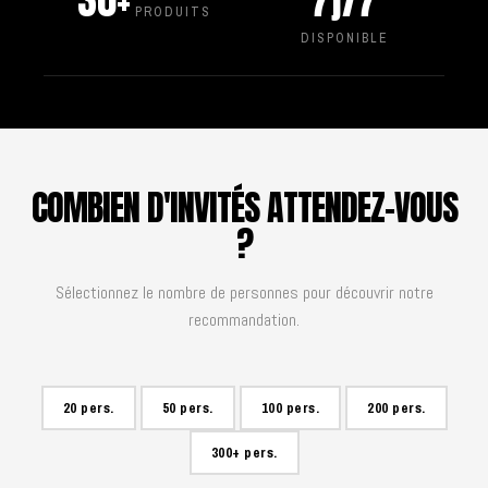
30+
7j/7
PRODUITS
DISPONIBLE
COMBIEN D'INVITÉS ATTENDEZ-VOUS
?
Sélectionnez le nombre de personnes pour découvrir notre
recommandation.
20 pers.
50 pers.
100 pers.
200 pers.
300+ pers.