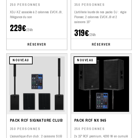
250 PERSONNES
350 PERSONNES
XDJ-XZ associée à 2 colonnes EVOX J9,
L'artillerie lourde de nos packs DJ : régie
l'élégance du son
Pioneer, 2 colonnes EVOX J9 et 2
caissons 15"
229€
/24h
319€
/24h
RÉSERVER
RÉSERVER
NOUVEAU
NOUVEAU
PACK RCF SIGNATURE CLUB
PACK RCF NX 945
350 PERSONNES
250 PERSONNES
L'acoustique d'un club : 2 caissons SUB
2x 15" RCF premium, 4200 W en cumulé