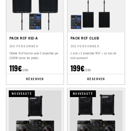
PACK RCF 932-A
PACK RCF CLUB
200 PERSONNES
300 PERSONNES
Câbles XLR fournis avec 2 enceintes pro
1 sub + 2 enceintes RCF = un son de
2100W (sans les pieds)
club puissant
119€
199€
/24h
/24h
RÉSERVER
RÉSERVER
NOUVEAUTÉ
NOUVEAUTÉ