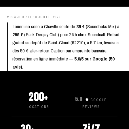
MIS À JOUR LE
18 JUILLET 2026
Louer une sono à Chaville coûte de
39 €
(Soundboks Mix) à
269 €
(Pack Deejay Club) pour 24 h chez Soundcall. Retrait
gratuit au dépôt de Saint-Cloud (92210), à 5,7 km, livraison
dès 50 € aller-retour. Caution par empreinte bancaire,
réservation en ligne immédiate —
5,0/5 sur Google (50
avis)
.
200+
5.0
GOOGLE
LOCATIONS
REVIEWS