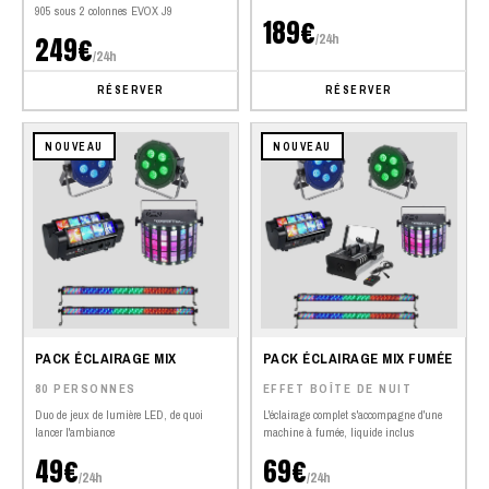
905 sous 2 colonnes EVOX J9
189€
/24h
249€
/24h
RÉSERVER
RÉSERVER
NOUVEAU
NOUVEAU
PACK ÉCLAIRAGE MIX
PACK ÉCLAIRAGE MIX FUMÉE
80 PERSONNES
EFFET BOÎTE DE NUIT
Duo de jeux de lumière LED, de quoi
L'éclairage complet s'accompagne d'une
lancer l'ambiance
machine à fumée, liquide inclus
49€
69€
/24h
/24h