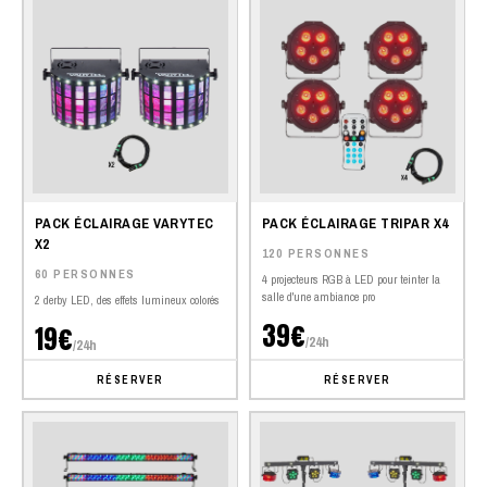
PACK ÉCLAIRAGE VARYTEC
PACK ÉCLAIRAGE TRIPAR X4
X2
120 PERSONNES
60 PERSONNES
4 projecteurs RGB à LED pour teinter la
salle d'une ambiance pro
2 derby LED, des effets lumineux colorés
39€
19€
/24h
/24h
RÉSERVER
RÉSERVER