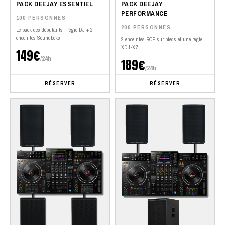
PACK DEEJAY ESSENTIEL
PACK DEEJAY
PERFORMANCE
100 PERSONNES
200 PERSONNES
Le pack des débutants : régie DJ + 2
enceintes Soundboks
2 enceintes RCF sur pieds et une régie
XDJ-XZ
149€
/24h
189€
/24h
RÉSERVER
RÉSERVER