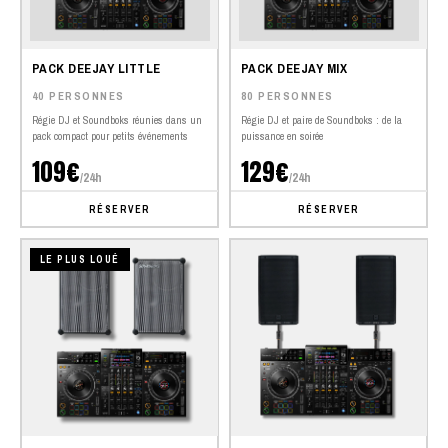
PACK DEEJAY LITTLE
PACK DEEJAY MIX
40 PERSONNES
80 PERSONNES
Régie DJ et Soundboks réunies dans un
Régie DJ et paire de Soundboks : de la
pack compact pour petits événements
puissance en soirée
109€
129€
/24h
/24h
RÉSERVER
RÉSERVER
LE PLUS LOUÉ