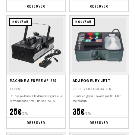
RÉSERVER
RÉSERVER
NOUVEAU
NOUVEAU
MACHINE À FUMÉE AF-250
ADJ FOG FURY JETT
1300W
JETS VERTICAUX 6 M
Un nuage dense à la demande grâce à la
Fumée en geyser, colorée par 12 LED :
télécommande timer, liquide inclus
effet waouh
25€
35€
/24h
/24h
RÉSERVER
RÉSERVER