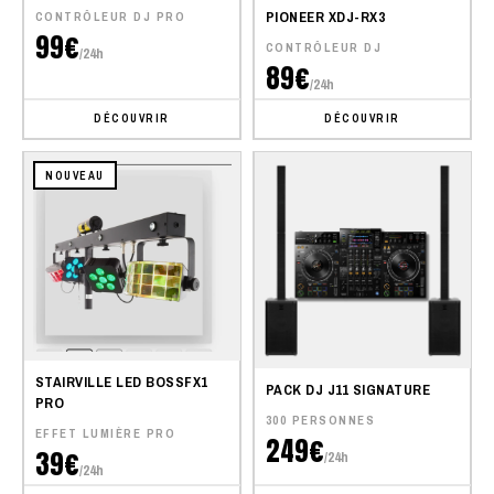
PIONEER XDJ-RX3
CONTRÔLEUR DJ PRO
99€
CONTRÔLEUR DJ
/24h
89€
/24h
DÉCOUVRIR
DÉCOUVRIR
NOUVEAU
STAIRVILLE LED BOSSFX1
PACK DJ J11 SIGNATURE
PRO
300 PERSONNES
EFFET LUMIÈRE PRO
249€
39€
/24h
/24h