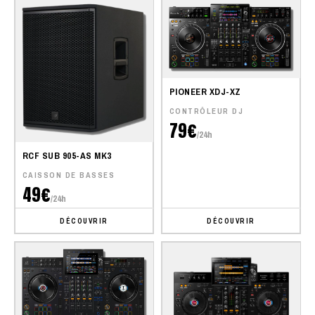
PIONEER XDJ-XZ
CONTRÔLEUR DJ
79€
/24h
RCF SUB 905-AS MK3
CAISSON DE BASSES
49€
/24h
DÉCOUVRIR
DÉCOUVRIR