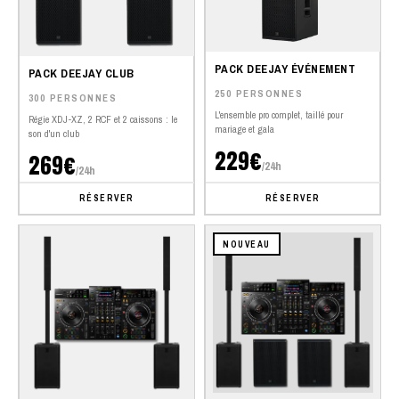
PACK DEEJAY ÉVÉNEMENT
PACK DEEJAY CLUB
250 PERSONNES
300 PERSONNES
L'ensemble pro complet, taillé pour
Régie XDJ-XZ, 2 RCF et 2 caissons : le
mariage et gala
son d'un club
229€
269€
/24h
/24h
RÉSERVER
RÉSERVER
NOUVEAU