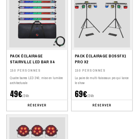
PACK ÉCLAIRAGE
PACK ÉCLAIRAGE BOSSFX1
STAIRVILLE LED BAR X4
PRO X2
150 PERSONNES
150 PERSONNES
Quatre barres LED 240, mise en lumière
La paire de multi-faisceaux pro qui lance
architecturale
le show
49€
69€
/24h
/24h
RÉSERVER
RÉSERVER