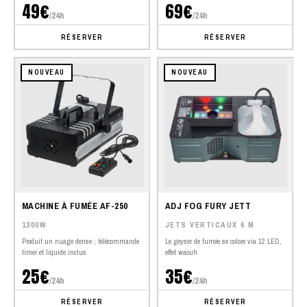
49€
69€
/24h
/24h
RÉSERVER
RÉSERVER
NOUVEAU
NOUVEAU
MACHINE À FUMÉE AF-250
ADJ FOG FURY JETT
1300W
JETS VERTICAUX 6 M
Produit un nuage dense ; télécommande
Le geyser de fumée se colore via 12 LED,
timer et liquide inclus
effet waouh
25€
35€
/24h
/24h
RÉSERVER
RÉSERVER