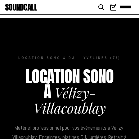
SOUNDCALL
LOCATION SONO & DJ — YVELINES (78)
LOCATION SONO
À
Vélizy-
Villacoublay
Matériel professionnel pour vos événements à Vélizy-
Villacoublay. Enceintes, platines DJ, lumières. Retrait à