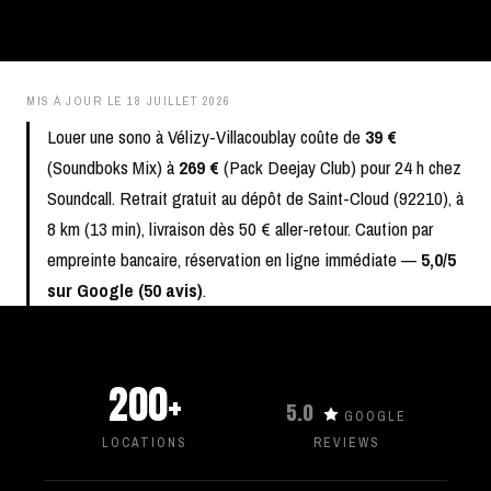
MIS À JOUR LE
18 JUILLET 2026
Louer une sono à Vélizy-Villacoublay coûte de
39 €
(Soundboks Mix) à
269 €
(Pack Deejay Club) pour 24 h chez
Soundcall. Retrait gratuit au dépôt de Saint-Cloud (92210), à
8 km (13 min), livraison dès 50 € aller-retour. Caution par
empreinte bancaire, réservation en ligne immédiate —
5,0/5
sur Google (50 avis)
.
200+
5.0
GOOGLE
LOCATIONS
REVIEWS