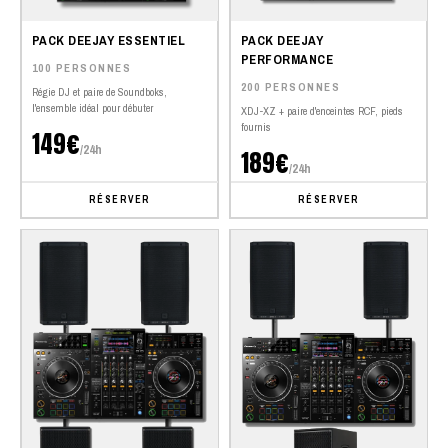
PACK DEEJAY ESSENTIEL
PACK DEEJAY
PERFORMANCE
100 PERSONNES
200 PERSONNES
Régie DJ et paire de Soundboks,
l'ensemble idéal pour débuter
XDJ-XZ + paire d'enceintes RCF, pieds
fournis
149€
/24h
189€
/24h
RÉSERVER
RÉSERVER