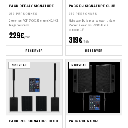
PACK DEEJAY SIGNATURE
PACK DJ SIGNATURE CLUB
250 PERSONNES
350 PERSONNES
2 colonnes RCF EVOX J9 et une XDJ-XZ,
Notre pack DJ le plus puissant : régie
l'élégance sonore
Pioneer, 2 colonnes EVOX J9 et 2
caissons 15"
229€
/24h
319€
/24h
RÉSERVER
RÉSERVER
NOUVEAU
NOUVEAU
PACK RCF SIGNATURE CLUB
PACK RCF NX 945