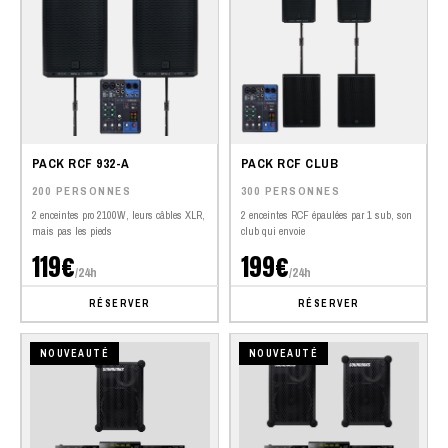
PACK RCF 932-A
PACK RCF CLUB
200 PERSONNES
300 PERSONNES
2 enceintes pro 2100W, leurs câbles XLR,
2 enceintes RCF épaulées par 1 sub, son
mais pas les pieds
club qui envoie
119€
199€
/24h
/24h
RÉSERVER
RÉSERVER
NOUVEAUTÉ
NOUVEAUTÉ