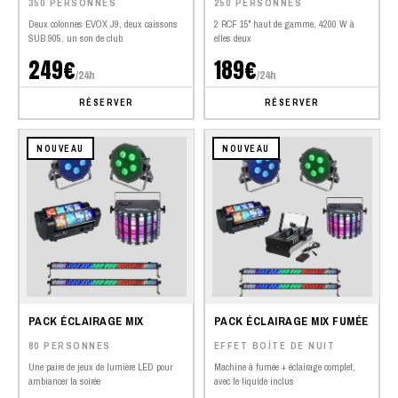
350 PERSONNES
250 PERSONNES
Deux colonnes EVOX J9, deux caissons
2 RCF 15" haut de gamme, 4200 W à
SUB 905, un son de club
elles deux
249€
189€
/24h
/24h
RÉSERVER
RÉSERVER
NOUVEAU
NOUVEAU
PACK ÉCLAIRAGE MIX
PACK ÉCLAIRAGE MIX FUMÉE
80 PERSONNES
EFFET BOÎTE DE NUIT
Une paire de jeux de lumière LED pour
Machine à fumée + éclairage complet,
ambiancer la soirée
avec le liquide inclus