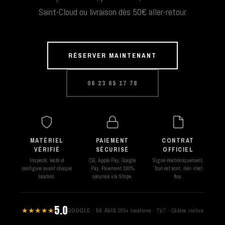
Saint-Cloud ou livraison dès 50€ aller-retour.
RÉSERVER MAINTENANT
06 23 65 17 78
MATÉRIEL
PAIEMENT
CONTRAT
VÉRIFIÉ
SÉCURISÉ
OFFICIEL
Inspecté, testé et
CB, Apple Pay, Google
Signé électroniquement.
configuré avant chaque
Pay. Paiement 100%
Tout est écrit, rien n'est
location.
sécurisé via Stripe.
flou.
5.0
★★★★★
GOOGLE · 50 AVIS
·
200+ locations · 7j/7 · Câbles inclus