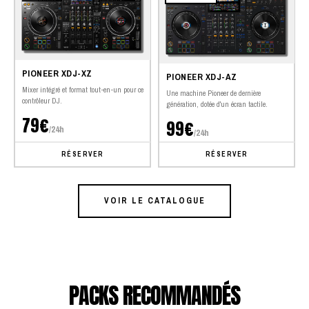
PIONEER XDJ-XZ
PIONEER XDJ-AZ
Mixer intégré et format tout-en-un pour ce
Une machine Pioneer de dernière
contrôleur DJ.
génération, dotée d'un écran tactile.
79€
99€
/24h
/24h
RÉSERVER
RÉSERVER
VOIR LE CATALOGUE
PACKS RECOMMANDÉS