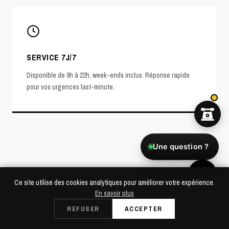
SERVICE 7J/7
Disponible de 9h à 22h, week-ends inclus. Réponse rapide
pour vos urgences last-minute.
Une question ?
POURQUOI SOUNDCALL
Ce site utilise des cookies analytiques pour améliorer votre expérience.
LA RÉFÉRENCE SONO À VÉLIZY-
En savoir plus
VILLACOUBLAY
Dès 49€/24h
REFUSER
ACCEPTER
RÉSERVER
Retrait à Saint-Cloud