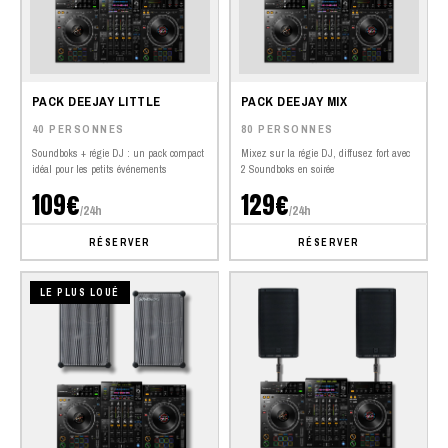
PACK DEEJAY LITTLE
PACK DEEJAY MIX
40 PERSONNES
80 PERSONNES
Soundboks + régie DJ : un pack compact
Mixez sur la régie DJ, diffusez fort avec
idéal pour les petits événements
2 Soundboks en soirée
109€
129€
/24h
/24h
RÉSERVER
RÉSERVER
LE PLUS LOUÉ