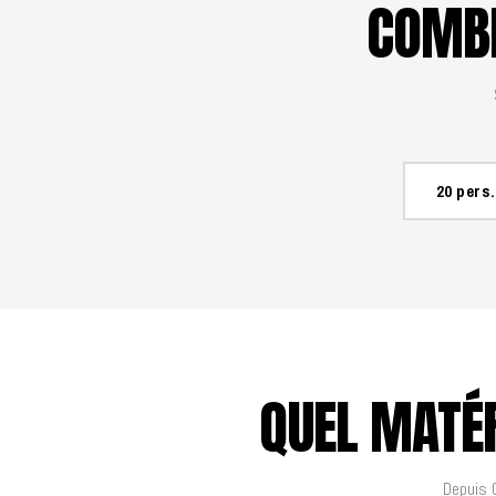
COMBI
20 pers.
QUEL MATÉR
Depuis G