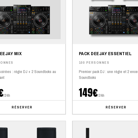
EEJAY MIX
PACK DEEJAY ESSENTIEL
SONNES
100 PERSONNES
soirées : régie DJ + 2 Soundboks au
Premier pack DJ : une régie et 2 ence
ant
Soundboks
€
149€
/24h
/24h
RÉSERVER
RÉSERVER