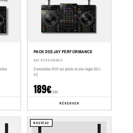
PACK DEEJAY PERFORMANCE
200 PERSONNES
intes
2 enceintes RCF sur pieds et une régie XDJ-
XZ
189€
/24h
RÉSERVER
NOUVEAU