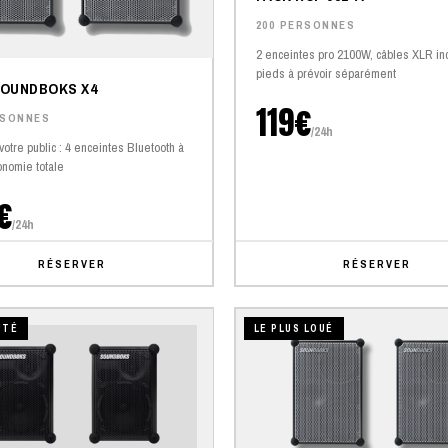
200 PERSONNES
2 enceintes pro 2100W, câbles XLR inc
pieds à prévoir séparément
SOUNDBOKS X4
119€
RSONNES
/24h
votre public : 4 enceintes Bluetooth à
onomie totale
€
/24h
RÉSERVER
RÉSERVER
UTÉ
LE PLUS LOUÉ