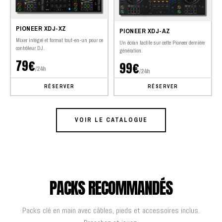
PIONEER XDJ-XZ
PIONEER XDJ-AZ
Mixer intégré et format tout-en-un pour ce
Un écran tactile sur cette Pioneer dernière
contrôleur DJ.
génération.
79€
99€
/24h
/24h
RÉSERVER
RÉSERVER
VOIR LE CATALOGUE
PACKS RECOMMANDÉS
Packs clé en main avec câbles, pieds et accessoires inclus.