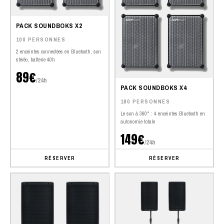
PACK SOUNDBOKS X2
100 PERSONNES
2 enceintes connectées en Bluetooth, son
stéréo, batterie 40h
89€
/24h
PACK SOUNDBOKS X4
180 PERSONNES
Le son à 360° : 4 enceintes Bluetooth en
autonomie totale
149€
/24h
RÉSERVER
RÉSERVER