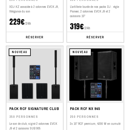
XDJ-XZ associée à 2 colonnes EVOX J9,
L'artillerie lourde de nos packs DJ : régie
l'élégance du son
Pioneer, 2 colonnes EVOX J9 et 2
caissons 15"
229€
/24h
319€
/24h
RÉSERVER
RÉSERVER
NOUVEAU
NOUVEAU
PACK RCF SIGNATURE CLUB
PACK RCF NX 945
350 PERSONNES
250 PERSONNES
Le son de club, signé 2 colonnes EVOX
2x 15" RCF premium, 4200 W en cumulé
J9 et 2 caissons SUB 905