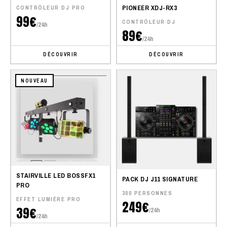
PIONEER XDJ-RX3
CONTRÔLEUR DJ PRO
99€
CONTRÔLEUR DJ
/24h
89€
/24h
DÉCOUVRIR
DÉCOUVRIR
NOUVEAU
STAIRVILLE LED BOSSFX1
PACK DJ J11 SIGNATURE
PRO
300 PERSONNES
EFFET LUMIÈRE PRO
249€
39€
/24h
/24h