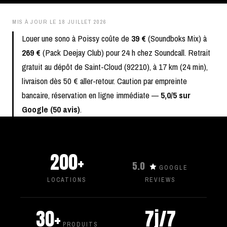
MIS À JOUR LE
18 JUILLET 2026
Louer une sono à Poissy coûte de
39 €
(Soundboks Mix) à
269 €
(Pack Deejay Club) pour 24 h chez Soundcall. Retrait
gratuit au dépôt de Saint-Cloud (92210), à 17 km (24 min),
livraison dès 50 € aller-retour. Caution par empreinte
bancaire, réservation en ligne immédiate —
5,0/5 sur
Google (50 avis)
.
200+
5.0
GOOGLE
LOCATIONS
REVIEWS
30+
7j/7
PRODUITS