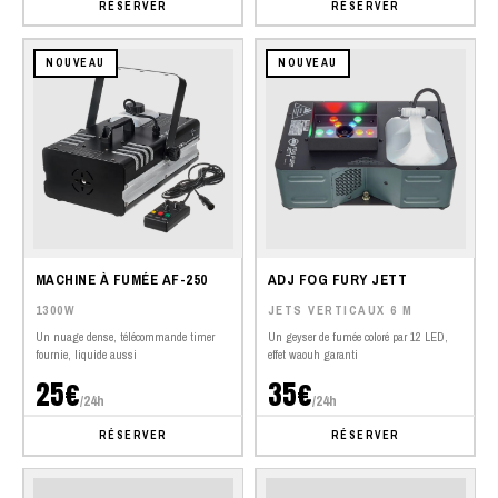
RÉSERVER
RÉSERVER
NOUVEAU
NOUVEAU
MACHINE À FUMÉE AF-250
ADJ FOG FURY JETT
1300W
JETS VERTICAUX 6 M
Un nuage dense, télécommande timer
Un geyser de fumée coloré par 12 LED,
fournie, liquide aussi
effet waouh garanti
25€
35€
/24h
/24h
RÉSERVER
RÉSERVER