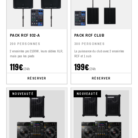
PACK RCF 932-A
PACK RCF CLUB
200 PERSONNES
300 PERSONNES
2 enceintes pro 2100W, leurs câbles XLR,
La puissance du club avec 2 enceintes
mais pas les pieds
RCF et 1 sub
119€
199€
/24h
/24h
RÉSERVER
RÉSERVER
NOUVEAUTÉ
NOUVEAUTÉ