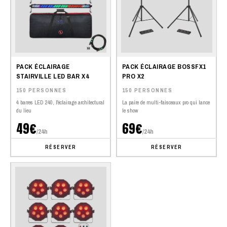
PACK ÉCLAIRAGE
PACK ÉCLAIRAGE BOSSFX1
STAIRVILLE LED BAR X4
PRO X2
150 PERSONNES
150 PERSONNES
4 barres LED 240, l'éclairage architectural
La paire de multi-faisceaux pro qui lance
du lieu
le show
49€
69€
/24h
/24h
RÉSERVER
RÉSERVER