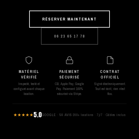
RÉSERVER MAINTENANT
06 23 65 17 78
MATÉRIEL
PAIEMENT
CONTRAT
VÉRIFIÉ
SÉCURISÉ
OFFICIEL
Inspecté, testé et
CB, Apple Pay, Google
Signé électroniquement.
configuré avant chaque
Pay. Paiement 100%
Tout est écrit, rien n'est
location.
sécurisé via Stripe.
flou.
5.0
★★★★★
GOOGLE · 50 AVIS
·
200+ locations · 7j/7 · Câbles inclus