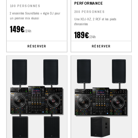
PERFORMANCE
100 PERSONNES
200 PERSONNES
2 enceintes Soundboks + régie DJ pour
un premier mix réussi
Une XDJ-XZ, 2 RCF et les pieds
d'enceintes
149€
/24h
189€
/24h
RÉSERVER
RÉSERVER