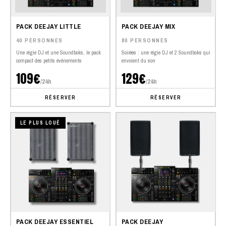
PACK DEEJAY LITTLE
PACK DEEJAY MIX
40 PERSONNES
80 PERSONNES
Une régie DJ et une Soundboks, le pack
Soirées : une régie DJ et 2 Soundboks qui
compact des petits événements
envoient du son
109€
129€
/24h
/24h
RÉSERVER
RÉSERVER
LE PLUS LOUÉ
PACK DEEJAY ESSENTIEL
PACK DEEJAY