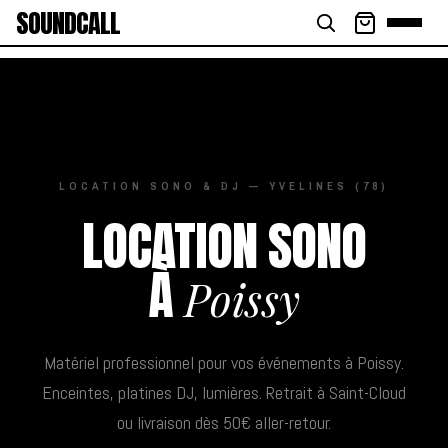
SOUNDCALL
LOCATION SONO & DJ — YVELINES (78)
LOCATION SONO
À
Poissy
Matériel professionnel pour vos événements à Poissy.
Enceintes, platines DJ, lumières. Retrait à Saint-Cloud
ou livraison dès 50€ aller-retour.