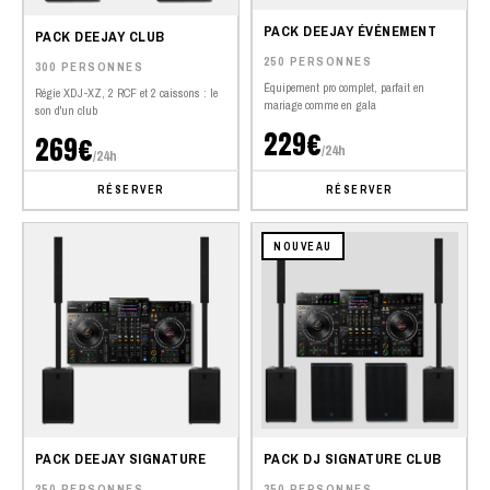
PACK DEEJAY ÉVÉNEMENT
PACK DEEJAY CLUB
250 PERSONNES
300 PERSONNES
Équipement pro complet, parfait en
Régie XDJ-XZ, 2 RCF et 2 caissons : le
mariage comme en gala
son d'un club
229€
269€
/24h
/24h
RÉSERVER
RÉSERVER
NOUVEAU
PACK DEEJAY SIGNATURE
PACK DJ SIGNATURE CLUB
250 PERSONNES
350 PERSONNES