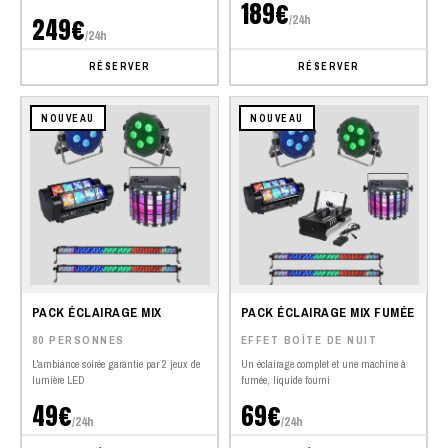
189€
/24h
249€
/24h
RÉSERVER
RÉSERVER
NOUVEAU
NOUVEAU
PACK ÉCLAIRAGE MIX
PACK ÉCLAIRAGE MIX FUMÉE
80 PERSONNES
EFFET BOÎTE DE NUIT
L'ambiance soirée garantie par 2 jeux de
Un éclairage complet et une machine à
lumière LED
fumée, liquide fourni
49€
69€
/24h
/24h